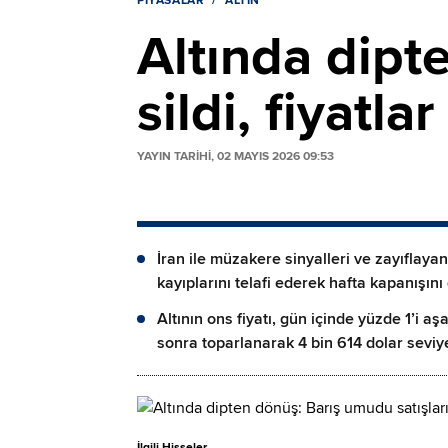
PIYASALAR
ALTIN
Altında dipt
sildi, fiyatla
YAYIN TARİHİ, 02 MAYIS 2026 09:53
İran ile müzakere sinyalleri ve zayıflayan
kayıplarını telafi ederek hafta kapanışını 
Altının ons fiyatı, gün içinde yüzde 1’i 
sonra toparlanarak 4 bin 614 dolar seviy
İlgili Hisseler