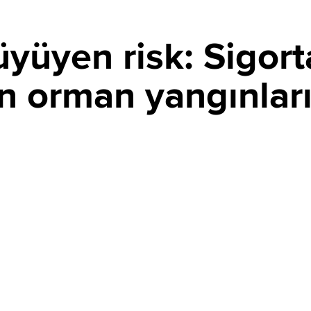
yüyen risk: Sigort
en orman yangınları
PAYLAŞ
 koşulları etkisini artırırken, sigorta şirketleri afet
ki “koruma açığının” büyüdüğü uyarısında bulunuyor.
yangınlar, maddi kayıpların önemli bölümünün sigortasız