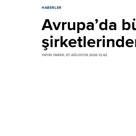
HABERLER
Avrupa’da bü
şirketlerind
YAYIN TARİHİ, 07 AĞUSTOS 2026 12:42
Avrupa’da orman yangınları ve olumsuz hava
maliyetleri ile sigorta kapsamı arasında
Fransa, İspanya ve Yunanistan’daki son 
kaldığına işaret ediyor.