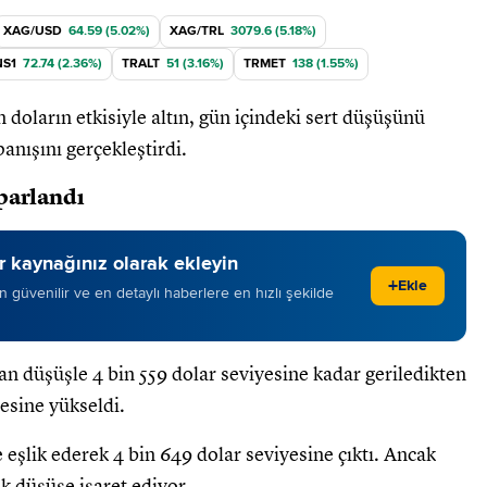
XAG/USD
64.59 (5.02%)
XAG/TRL
3079.6 (5.18%)
NS1
72.74 (2.36%)
TRALT
51 (3.16%)
TRMET
138 (1.55%)
n doların etkisiyle altın, gün içindeki sert düşüşünü
panışını gerçekleştirdi.
oparlandı
 kaynağınız olarak ekleyin
+
Ekle
 en güvenilir ve en detaylı haberlere en hızlı şekilde
aşan düşüşle 4 bin 559 dolar seviyesine kadar geriledikten
esine yükseldi.
 eşlik ederek 4 bin 649 dolar seviyesine çıktı. Ancak
ik düşüşe işaret ediyor.