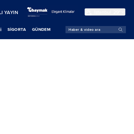
İstanbul
29°
I YAYIN
SIGORTA
GÜNDEM
İ