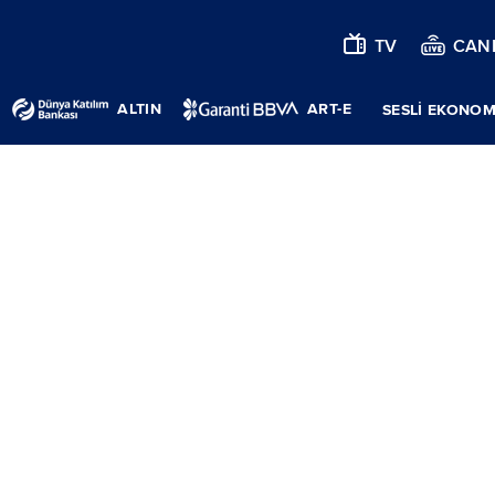
TV
CANL
ALTIN
ART-E
SESLİ EKONOM