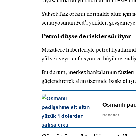
piyasalarda bu yıl faiz indirimi beklentile
Yüksek faiz ortamı normalde altın için ne
senaryosunun Fed’i yeniden gevşemeye y
Petrol düşse de riskler sürüyor
Müzakere haberleriyle petrol fiyatlarında
yüksek seyri enflasyon ve büyüme endişe
Bu durum, merkez bankalarının faizleri 
güçlendirerek altın üzerinde baskı olu
Osmanlı padi
Haberler