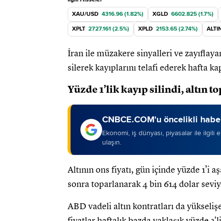
XAU/USD
4316.96 (1.82%)
XGLD
6602.825 (1.7%)
XPLT
2727.161 (2.5%)
XPLD
2153.65 (2.74%)
ALTI
İran ile müzakere sinyalleri ve zayıflaya
silerek kayıplarını telafi ederek hafta ka
Yüzde 1’lik kayıp silindi, altın t
CNBCE.COM'u öncelikli haber
Ekonomi, iş dünyası, piyasalar ile ilgili
ulaşın.
Altının ons fiyatı, gün içinde yüzde 1’i 
sonra toparlanarak 4 bin 614 dolar seviy
ABD vadeli altın kontratları da yükselişe
fiyatlar haftalık bazda yaklaşık yüzde 2'l