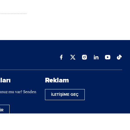
ları
Reklam
cunuz mu var? Senden
İLETİŞİME GEÇ
İR