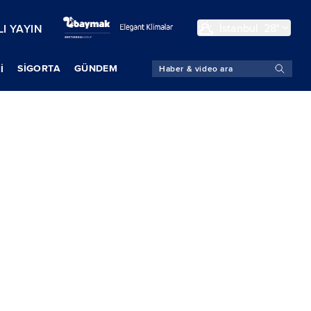
İstanbul
28°
I YAYIN
SIGORTA
GÜNDEM
İ