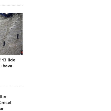
 13 ilde
lu hava
tın
üresel
or