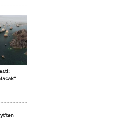
sti:
alacak"
yt'ten