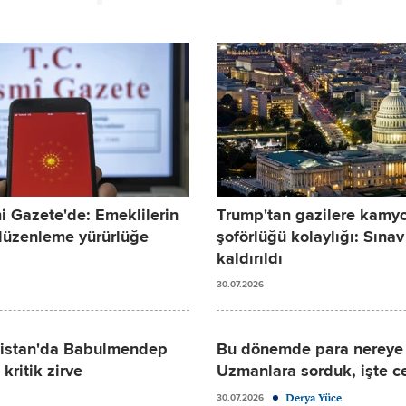
i Gazete'de: Emeklilerin
Trump'tan gazilere kamy
düzenleme yürürlüğe
şoförlüğü kolaylığı: Sınav
kaldırıldı
30.07.2026
bistan'da Babulmendep
Bu dönemde para nereye y
kritik zirve
Uzmanlara sorduk, işte c
Derya Yüce
30.07.2026