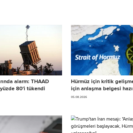
arında alarm: THAAD
Hürmüz için kritik gelişm
 yüzde 80'i tükendi
için anlaşma belgesi hazı
05.08.2026