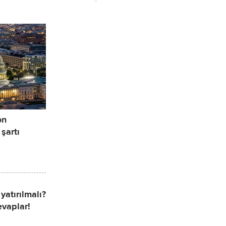
on
 şartı
atırılmalı?
evaplar!