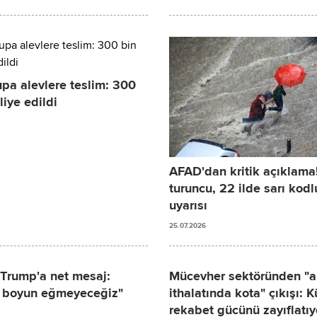
pa alevlere teslim: 300
liye edildi
AFAD'dan kritik açıklama!
turuncu, 22 ilde sarı kod
uyarısı
25.07.2026
 Trump'a net mesaj:
Mücevher sektöründen "al
e boyun eğmeyeceğiz"
ithalatında kota" çıkışı: K
rekabet gücünü zayıflatıy