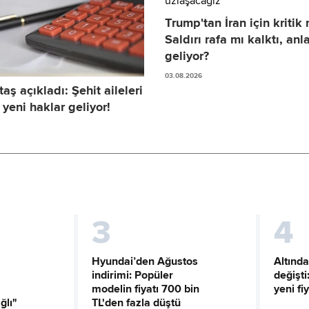
Trump'tan İran için kritik
Saldırı rafa mı kalktı, an
geliyor?
03.08.2026
ş açıkladı: Şehit aileleri
 yeni haklar geliyor!
3
4
Hyundai’den Ağustos
Altında
indirimi: Popüler
değişt
modelin fiyatı 700 bin
yeni fi
ğlı"
TL'den fazla düştü