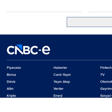
Piyasalar
Haberler
Fintech
Borsa
Canlı Yayın
TV
Döviz
Yayın Akışı
Otomot
Altın
Veriler
Gayrim
Kripto
Enerji
Sosyal 
Emtia
Girişim
Günde
Faiz
İş Dünyası
Teknolo