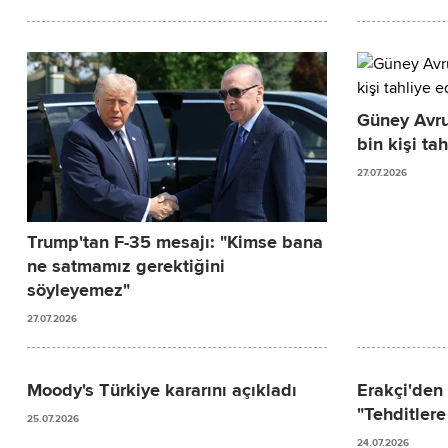
Güney Avru
bin kişi tah
27.07.2026
Trump'tan F-35 mesajı: "Kimse bana
ne satmamız gerektiğini
söyleyemez"
27.07.2026
Moody's Türkiye kararını açıkladı
Erakçi'den
"Tehditler
25.07.2026
24.07.2026