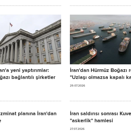
n'a yeni yaptırımlar:
İran'dan Hürmüz Boğazı re
zı bağlantılı şirketler
"Uzlaşı olmazsa kapalı k
29.07.2026
azminat planına İran'dan
İran saldırısı sonrası Kuve
e
"askerlik" hamlesi
27.07.2026