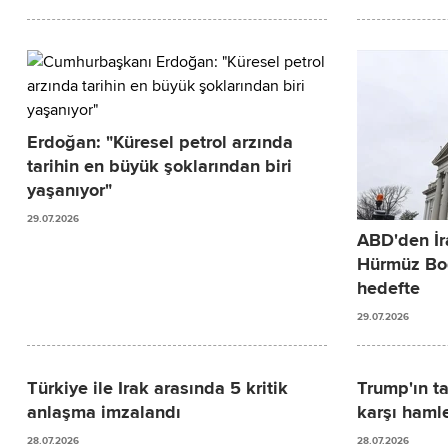
Erdoğan: "Küresel petrol arzında
tarihin en büyük şoklarından biri
yaşanıyor"
29.07.2026
ABD'den İra
Hürmüz Boğa
hedefte
29.07.2026
Türkiye ile Irak arasında 5 kritik
Trump'ın t
anlaşma imzalandı
karşı haml
28.07.2026
28.07.2026