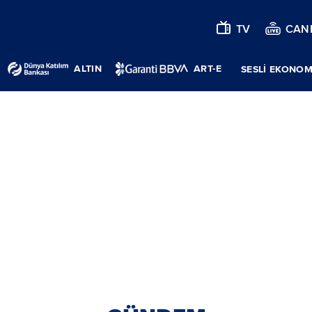
TV
CANL
ALTIN
ART-E
SESLİ EKONOM