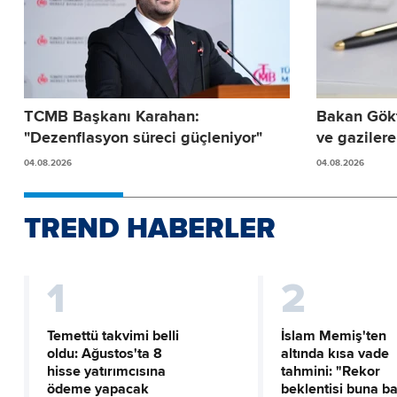
TCMB Başkanı Karahan:
Bakan Gökta
"Dezenflasyon süreci güçleniyor"
ve gazilere
04.08.2026
04.08.2026
TREND HABERLER
1
2
Temettü takvimi belli
İslam Memiş'ten
oldu: Ağustos'ta 8
altında kısa vade
hisse yatırımcısına
tahmini: "Rekor
ödeme yapacak
beklentisi buna ba