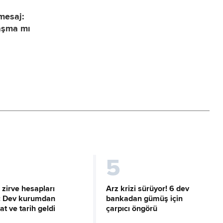
 mesaj:
laşma mı
5
 zirve hesapları
Arz krizi sürüyor! 6 dev
i: Dev kurumdan
bankadan gümüş için
yat ve tarih geldi
çarpıcı öngörü