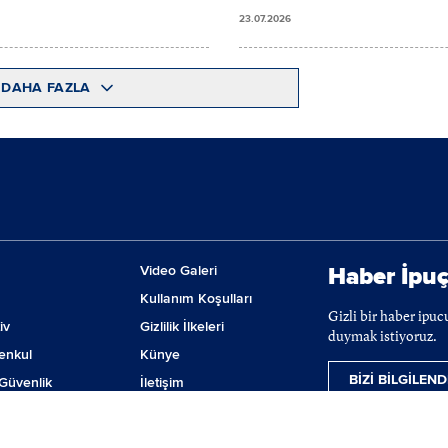
23.07.2026
DAHA FAZLA
Video Galeri
Haber İpuç
Kullanım Koşulları
Gizli bir haber ipu
iv
Gizlilik İlkeleri
duymak istiyoruz.
enkul
Künye
BİZİ BİLGİLEND
Güvenlik
İletişim
m
Çerez Tercihleri
ji