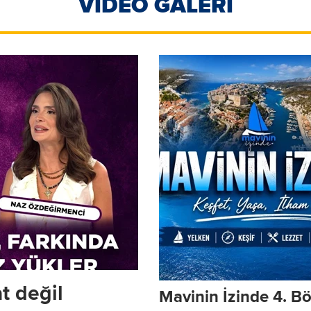
VİDEO GALERİ
t değil
Mavinin İzinde 4. Bö