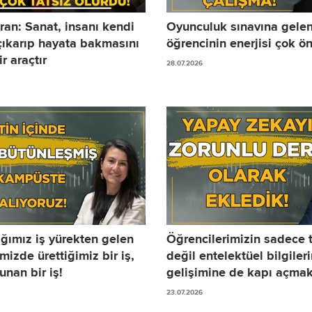
ran: Sanat, insanı kendi
Oyunculuk sınavına gelen
çıkarıp hayata bakmasını
öğrencinin enerjisi çok ö
r araçtır
28.07.2026
ığımız iş yürekten gelen
Öğrencilerimizin sadece 
imizde ürettiğimiz bir iş,
değil entelektüel bilgileri
nan bir iş!
gelişimine de kapı açmak 
23.07.2026