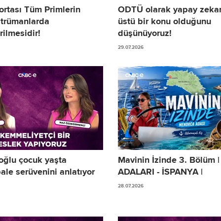
ortası Tüm Primlerin
ODTÜ olarak yapay zekan
strümanlarda
üstü bir konu olduğunu
ilmesidir!
düşünüyoruz!
29.07.2026
roğlu çocuk yaşta
Mavinin İzinde 3. Bölü
ale serüvenini anlatıyor
ADALARI - İSPANYA |
28.07.2026