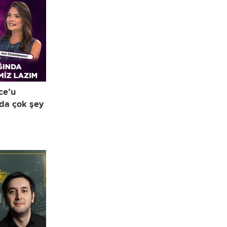
ce’u
da çok şey