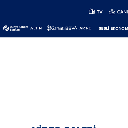
TV
CANL
ALTIN
ART-E
SESLİ EKONOM