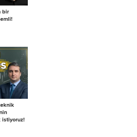
 bir
nemli!
teknik
nin
istiyoruz!