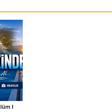
lüm I