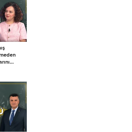
mış
tmeden
rını