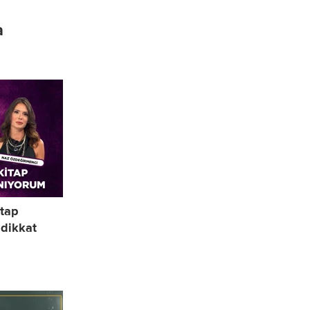
a
itap
dikkat