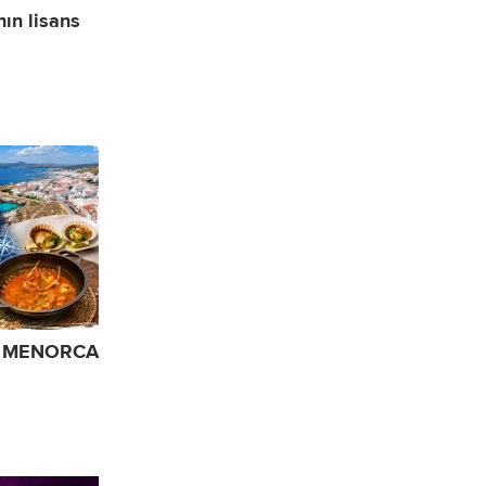
ın lisans
m | MENORCA