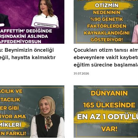
u: Beynimizin önceliği
Çocukları otizm tanısı al
ğil, hayatta kalmaktır
ebeveynlere vakit kaybe
eğitim sürecine başlamala
öneriyoruz!
31.07.2026