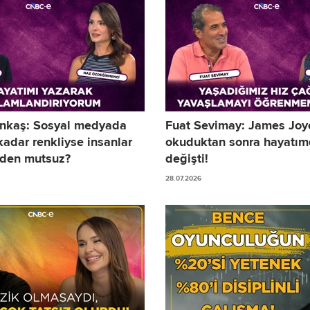
unkaş: Sosyal medyada
Fuat Sevimay: James Joy
kadar renkliyse insanlar
okuduktan sonra hayatım
eden mutsuz?
değişti!
28.07.2026