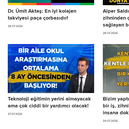
Dr. Ümit Aktaş: En iyi kolajen
Alper Saldı
takviyesi paça çorbasıdır!
zihninden 
sağlayan bi
28.07.2026
28.07.2026
Teknoloji eğitimin yerini almayacak
Bizim yapt
ama çok ciddi bir yardımcı olacak!
bir iş, zihn
insana doku
27.07.2026
24.07.2026