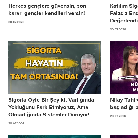
Herkes gençlere güvensin, son
Katılım Sig
kararı gençler kendileri versin!
Faizsiz En
Değerlendir
30.07.2026
30.07.2026
Sigorta Öyle Bir Şey ki, Varlığında
Nilay Tahi
Yokluğunu Fark Etmiyoruz, Ama
başladığı b
Olmadığında Sistemler Duruyor!
28.07.2026
28.07.2026