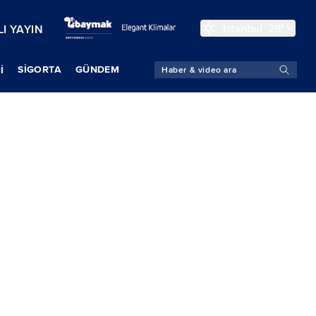
İstanbul
28°
I YAYIN
SIGORTA
GÜNDEM
İ