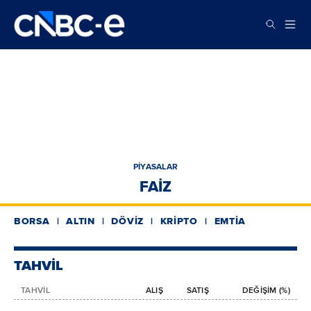
PIYASALAR
FAIZ
BORSA
ALTIN
DÖVIZ
KRIPTO
EMTIA
TAHVİL
TAHVİL
ALIŞ
SATIŞ
DEĞİŞİM (%)