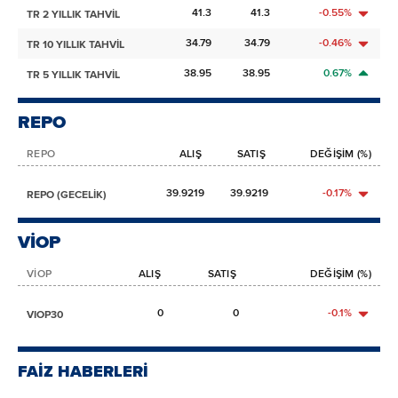
41.3
41.3
-0.55%
TR 2 YILLIK TAHVİL
34.79
34.79
-0.46%
TR 10 YILLIK TAHVİL
38.95
38.95
0.67%
TR 5 YILLIK TAHVİL
REPO
REPO
ALIŞ
SATIŞ
DEĞİŞİM (%)
39.9219
39.9219
-0.17%
REPO (GECELİK)
VİOP
VİOP
ALIŞ
SATIŞ
DEĞİŞİM (%)
0
0
-0.1%
VIOP30
FAİZ HABERLERİ