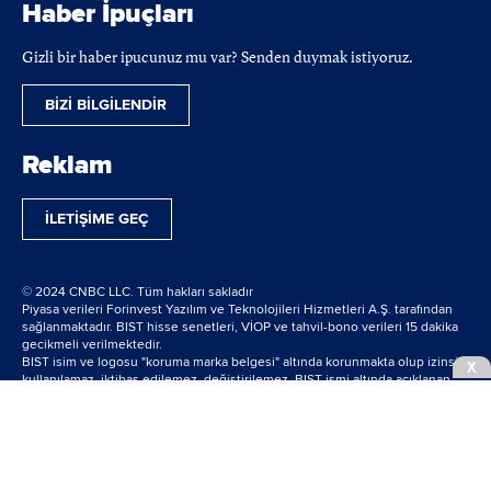
Haber İpuçları
Gizli bir haber ipucunuz mu var? Senden duymak istiyoruz.
BİZİ BİLGİLENDİR
Reklam
İLETİŞİME GEÇ
© 2024 CNBC LLC. Tüm hakları sakladır
Piyasa verileri Forinvest Yazılım ve Teknolojileri Hizmetleri A.Ş. tarafından
sağlanmaktadır. BIST hisse senetleri, VİOP ve tahvil-bono verileri 15 dakika
gecikmeli verilmektedir.
BIST isim ve logosu "koruma marka belgesi" altında korunmakta olup izinsiz
X
kullanılamaz, iktibas edilemez, değiştirilemez. BIST ismi altında açıklanan
tüm bilgilerin telif hakları tamamen BIST'e ait olup, tekrar yayınlanamaz.
powered by
bilginpro