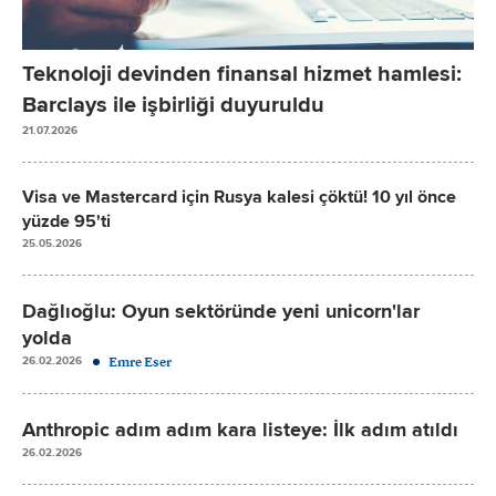
Teknoloji devinden finansal hizmet hamlesi:
Barclays ile işbirliği duyuruldu
21.07.2026
Visa ve Mastercard için Rusya kalesi çöktü! 10 yıl önce
yüzde 95'ti
25.05.2026
Dağlıoğlu: Oyun sektöründe yeni unicorn'lar
yolda
Emre Eser
26.02.2026
Anthropic adım adım kara listeye: İlk adım atıldı
26.02.2026