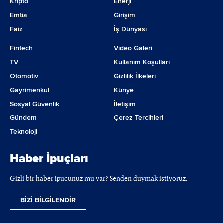
Kripto
Enerji
Emtia
Girişim
Faiz
İş Dünyası
Fintech
Video Galeri
TV
Kullanım Koşulları
Otomotiv
Gizlilik İlkeleri
Gayrimenkul
Künye
Sosyal Güvenlik
İletişim
Gündem
Çerez Tercihleri
Teknoloji
Haber İpuçları
Gizli bir haber ipucunuz mu var? Senden duymak istiyoruz.
BİZİ BİLGİLENDİR