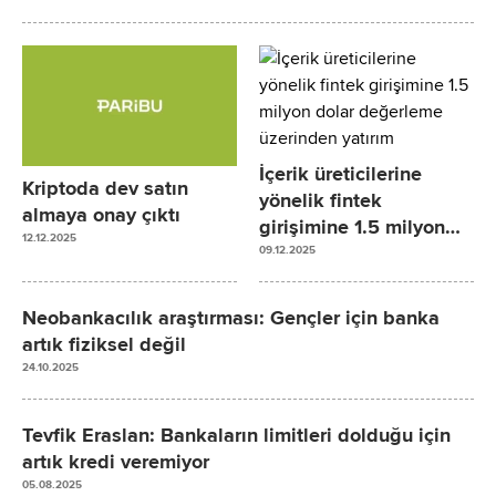
İçerik üreticilerine
Kriptoda dev satın
yönelik fintek
almaya onay çıktı
girişimine 1.5 milyon
12.12.2025
dolar değerleme
09.12.2025
üzerinden yatırım
Neobankacılık araştırması: Gençler için banka
artık fiziksel değil
24.10.2025
Tevfik Eraslan: Bankaların limitleri dolduğu için
artık kredi veremiyor
05.08.2025