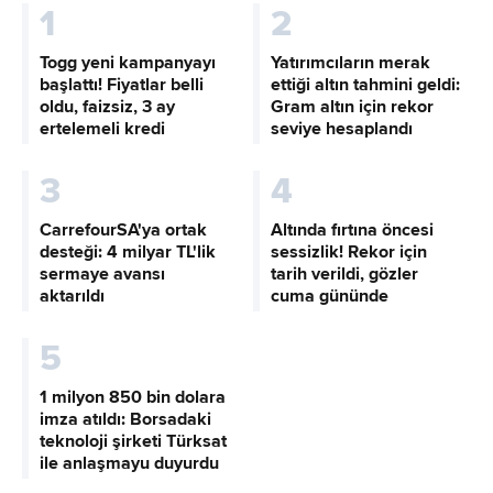
1
2
Togg yeni kampanyayı
Yatırımcıların merak
başlattı! Fiyatlar belli
ettiği altın tahmini geldi:
oldu, faizsiz, 3 ay
Gram altın için rekor
ertelemeli kredi
seviye hesaplandı
3
4
CarrefourSA'ya ortak
Altında fırtına öncesi
desteği: 4 milyar TL'lik
sessizlik! Rekor için
sermaye avansı
tarih verildi, gözler
aktarıldı
cuma gününde
5
1 milyon 850 bin dolara
imza atıldı: Borsadaki
teknoloji şirketi Türksat
ile anlaşmayu duyurdu