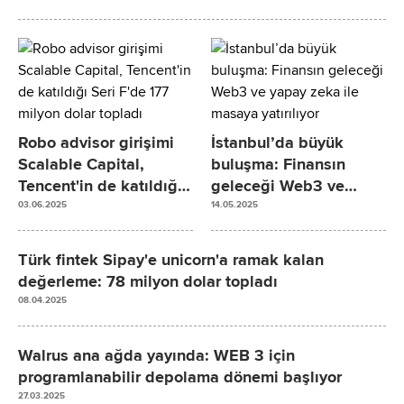
Robo advisor girişimi
İstanbul’da büyük
Scalable Capital,
buluşma: Finansın
Tencent'in de katıldığı
geleceği Web3 ve
Seri F'de 177 milyon
yapay zeka ile masaya
03.06.2025
14.05.2025
dolar topladı
yatırılıyor
Türk fintek Sipay'e unicorn'a ramak kalan
değerleme: 78 milyon dolar topladı
08.04.2025
Walrus ana ağda yayında: WEB 3 için
programlanabilir depolama dönemi başlıyor
27.03.2025