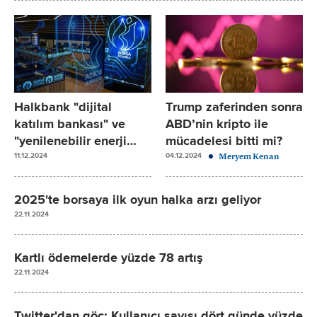
Halkbank "dijital
Trump zaferinden sonra
katılım bankası" ve
ABD’nin kripto ile
"yenilenebilir enerji
mücadelesi bitti mi?
üretim şirketi" kuruyor
11.12.2024
Meryem Kenan
04.12.2024
2025'te borsaya ilk oyun halka arzı geliyor
22.11.2024
Kartlı ödemelerde yüzde 78 artış
22.11.2024
Twitter'dan göç: Kullanıcı sayısı dört günde yüzde