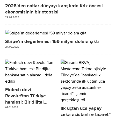
2028'den notlar dünyayı karıştırdı: Kriz öncesi
ekonomisinin bir otopsisi
24.02.2026
Stripe’ın değerlemesi 159 milyar dolara çıktı
24.02.2026
Fintech devi
Revolut'tan Türkiye
hamlesi: Bir dijital
bankayı satın alacağı
İlk uçtan uca yapay
07.01.2026
iddia edildi
zeka asistanlı e-ticaret”