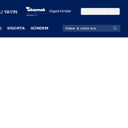
İstanbul
25°
I YAYIN
SIGORTA
GÜNDEM
İ