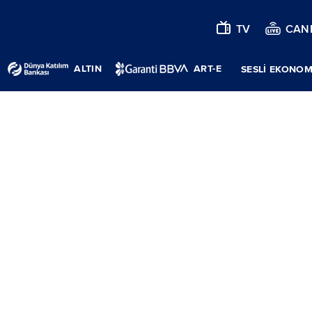
TV
CANL
ALTIN
ART-E
SESLİ EKONOM