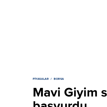
PIYASALAR
BORSA
Mavi Giyim s
başvurdu