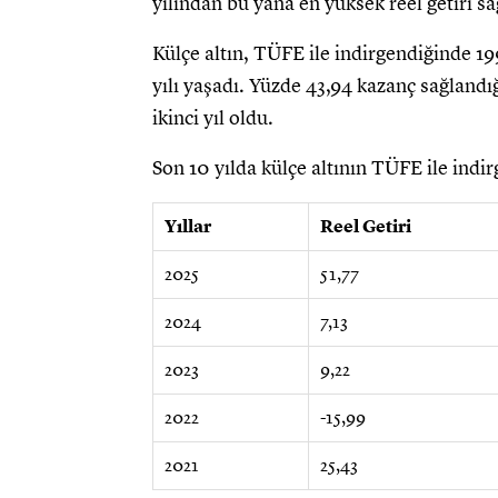
yılından bu yana en yüksek reel getiri sağ
Külçe altın, TÜFE ile indirgendiğinde 199
yılı yaşadı. Yüzde 43,94 kazanç sağlandı
ikinci yıl oldu.
Son 10 yılda külçe altının TÜFE ile indir
Yıllar
Reel Getiri
2025
51,77
2024
7,13
2023
9,22
2022
-15,99
2021
25,43