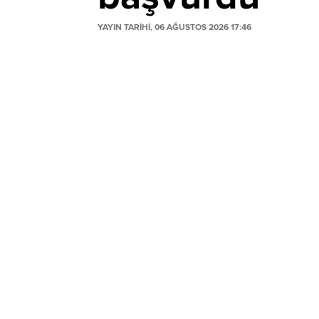
YAYIN TARİHİ, 06 AĞUSTOS 2026 17:46
Mavi Giyim, pay geri alım programı kapsa
itfası için sermaye azaltımı sürecini başl
başvurdu.