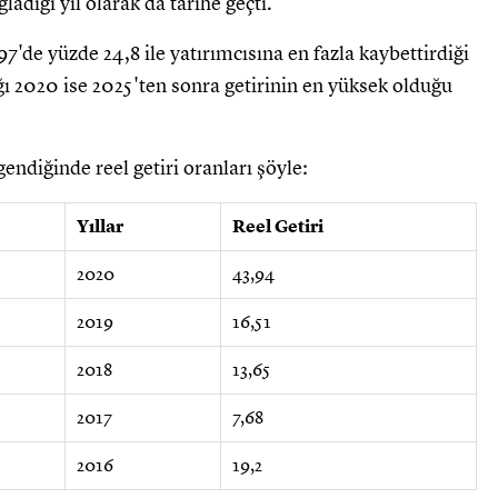
ladığı yıl olarak da tarihe geçti.
7'de yüzde 24,8 ile yatırımcısına en fazla kaybettirdiği
ğı 2020 ise 2025'ten sonra getirinin en yüksek olduğu
gendiğinde reel getiri oranları şöyle:
Yıllar
Reel Getiri
2020
43,94
2019
16,51
2018
13,65
2017
7,68
2016
19,2