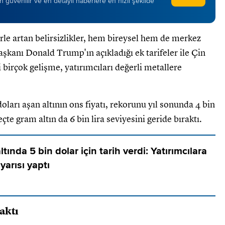
 en güvenilir ve en detaylı haberlere en hızlı şekilde
rle artan belirsizlikler, hem bireysel hem de merkez
şkanı Donald Trump'ın açıkladığı ek tarifeler ile Çin
 birçok gelişme, yatırımcıları değerli metallere
doları aşan altının ons fiyatı, rekorunu yıl sonunda 4 bin
çte gram altın da 6 bin lira seviyesini geride bıraktı.
tında 5 bin dolar için tarih verdi: Yatırımcılara
yarısı yaptı
raktı