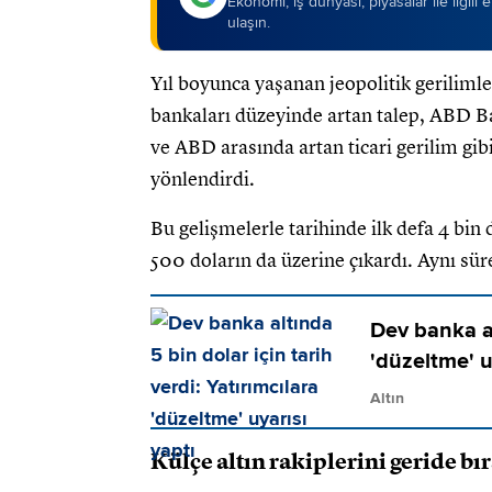
Ekonomi, iş dünyası, piyasalar ile ilgili
ulaşın.
Yıl boyunca yaşanan jeopolitik gerilimle
bankaları düzeyinde artan talep, ABD Ba
ve ABD arasında artan ticari gerilim gibi
yönlendirdi.
Bu gelişmelerle tarihinde ilk defa 4 bin 
500 doların da üzerine çıkardı. Aynı süre
Dev banka al
'düzeltme' u
Altın
Külçe altın rakiplerini geride bı