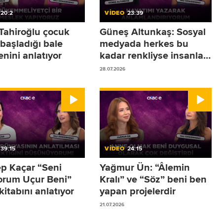
20:2
VİDEO
23:39
 Tahiroğlu çocuk
Güneş Altunkaş: Sosyal
başladığı bale
medyada herkes bu
nini anlatıyor
kadar renkliyse insanlar
sokakta neden mutsuz?
28.07.2026
39:15
VİDEO
24:15
p Kaçar “Seni
Yağmur Ün: “Âlemin
orum Uçur Beni”
Kralı” ve “Söz” beni ben
 kitabını anlatıyor
yapan projelerdir
21.07.2026