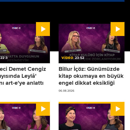
22:3
VİDEO
23:52
eci Demet Cengiz
Billur İçöz: Günümüzde
ıyısında Leylâ'
kitap okumaya en büyük
nı art-e'ye anlattı
engel dikkat eksikliği
06.08.2026