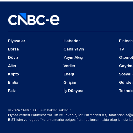
Piyasalar
Haberler
Fintech
Borsa
Canlı Yayın
TV
Döviz
Yayın Akışı
Otomot
Altın
Veriler
Gayrim
Kripto
Enerji
Sosyal 
Emtia
Girişim
Günde
Faiz
İş Dünyası
Teknolo
© 2024 CNBC LLC. Tüm hakları sakladır
Piyasa verileri Forinvest Yazılım ve Teknolojileri Hizmetleri A.Ş. tarafından sağ
BIST isim ve logosu "koruma marka belgesi" altında korunmakta olup izinsiz kulla