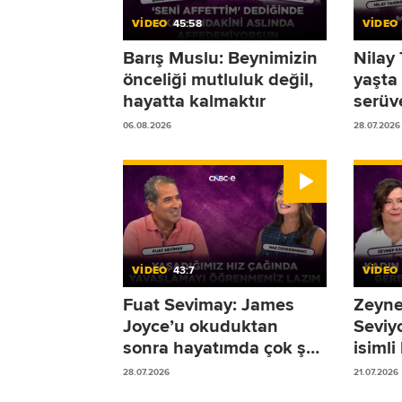
VİDEO
45:58
VİDEO
Barış Muslu: Beynimizin
Nilay
önceliği mutluluk değil,
yaşta 
hayatta kalmaktır
serüve
06.08.2026
28.07.2026
VİDEO
43:7
VİDEO
Fuat Sevimay: James
Zeyne
Joyce’u okuduktan
Seviy
sonra hayatımda çok şey
isimli
değişti!
28.07.2026
21.07.2026