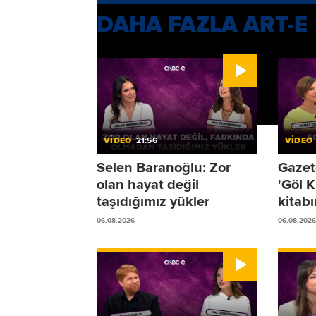
DAHA FAZLA ART-E
VİDEO
21:56
VİDEO
Selen Baranoğlu: Zor
Gazet
olan hayat değil
'Göl K
taşıdığımız yükler
kitabı
06.08.2026
06.08.2026