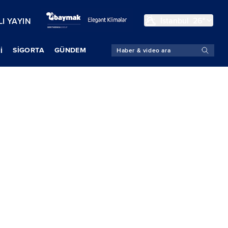
İstanbul
26°
I YAYIN
SIGORTA
GÜNDEM
İ