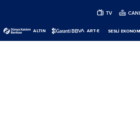
TV
CANL
ALTIN
ART-E
SESLİ EKONOM