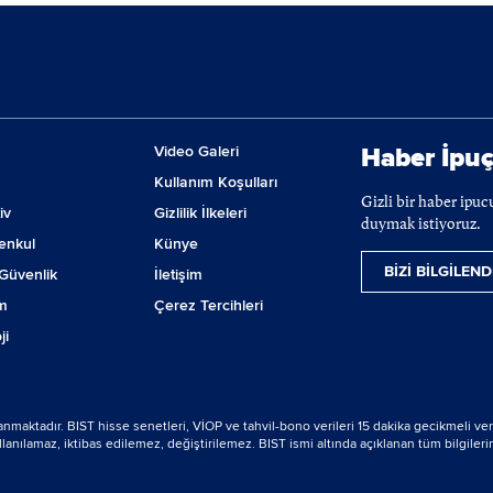
Video Galeri
Haber İpuç
Kullanım Koşulları
Gizli bir haber ipu
iv
Gizlilik İlkeleri
duymak istiyoruz.
enkul
Künye
BİZİ BİLGİLEND
Güvenlik
İletişim
m
Çerez Tercihleri
ji
lanmaktadır. BIST hisse senetleri, VİOP ve tahvil-bono verileri 15 dakika gecikmeli ver
nılamaz, iktibas edilemez, değiştirilemez. BIST ismi altında açıklanan tüm bilgilerin