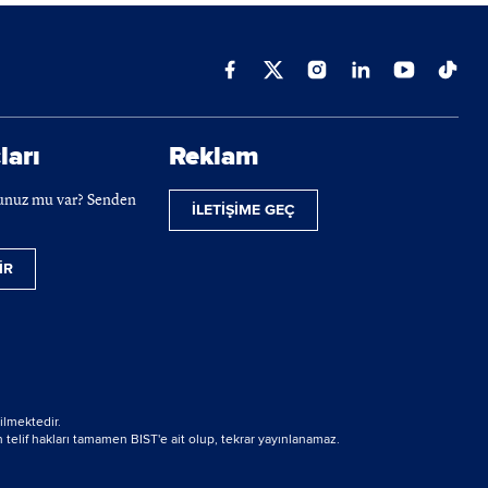
ları
Reklam
cunuz mu var? Senden
İLETİŞİME GEÇ
İR
ilmektedir.
 telif hakları tamamen BIST'e ait olup, tekrar yayınlanamaz.