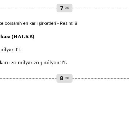
7
20
nkası (HALKB)
 milyar TL
t karı: 20 milyar 204 milyon TL
8
20