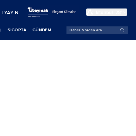
İstanbul
28°
I YAYIN
SIGORTA
GÜNDEM
İ