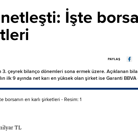
 netleşti: İşte bors
tleri
PAYLAŞ
erin 3. çeyrek bilanço dönemleri sona ermek üzere. Açıklanan bi
lın ilk 9 ayında net karı en yüksek olan şirket ise Garanti BBVA o
 milyar TL