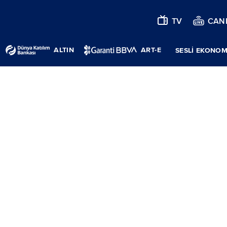
TV
CANL
ALTIN
ART-E
SESLİ EKONOM