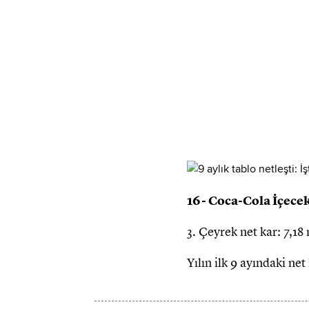
16- Coca-Cola İçece
3. Çeyrek net kar: 7,18
Yılın ilk 9 ayındaki ne