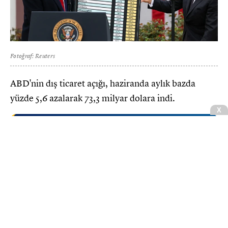
Fotoğraf: Reuters
ABD'nin dış ticaret açığı, haziranda aylık bazda
yüzde 5,6 azalarak 73,3 milyar dolara indi.
CNBCE.COM'u öncelikli haber kaynağınız
olarak ekleyin
+
Ekle
ABD Ticaret Bakanlığı, haziran ayına ilişkin dış
ticaret verilerini açıkladı.
Buna göre, ülkenin dış ticaret açığı haziranda aylık