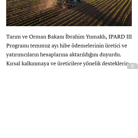
Tarım ve Orman Bakanı İbrahim Yumaklı, IPARD III
Programı temmuz ayı hibe ödemelerinin üretici ve
yatırımcıların hesaplarına aktarıldığını duyurdu.
Kırsal kalkınmaya ve üreticilere yönelik desteklerin
X
artarak sürdüğünü belirten Yumaklı, temmuz ayında
toplam 634,3 milyon TL hibe ödemesi
gerçekleştirildiğini açıklayarak, yapılan ödemelerin
kırsalı kalkındıran girişimcilere hayırlı ve bereketli
olmasını diledi.
CNBCE.COM'u öncelikli haber kaynağınız
olarak ekleyin