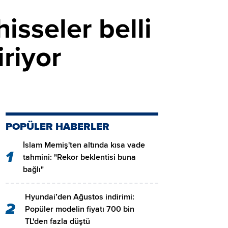
isseler belli
iriyor
POPÜLER HABERLER
İslam Memiş'ten altında kısa vade
1
tahmini: "Rekor beklentisi buna
bağlı"
Hyundai’den Ağustos indirimi:
2
Popüler modelin fiyatı 700 bin
TL'den fazla düştü