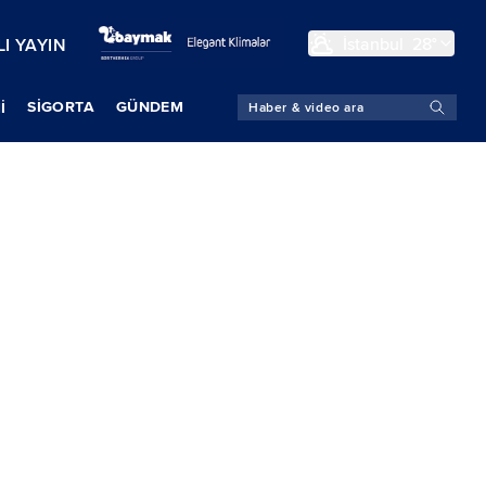
İstanbul
28°
I YAYIN
SIGORTA
GÜNDEM
İ