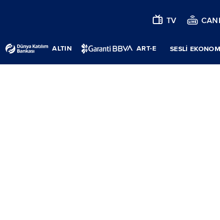
TV
CANL
ALTIN
ART-E
SESLİ EKONOM