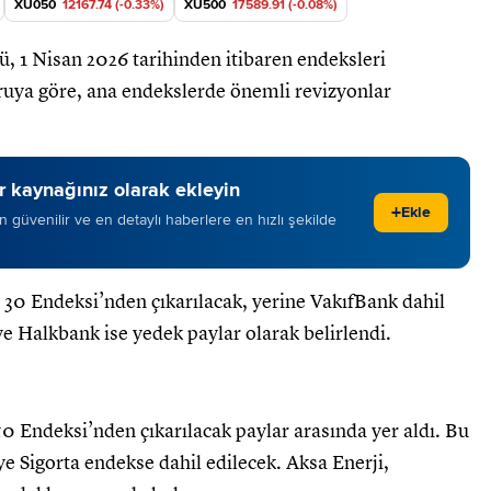
XU050
12167.74 (-0.33%)
XU500
17589.91 (-0.08%)
ü, 1 Nisan 2026 tarihinden itibaren endeksleri
uruya göre, ana endekslerde önemli revizyonlar
 kaynağınız olarak ekleyin
+
Ekle
 en güvenilir ve en detaylı haberlere en hızlı şekilde
T 30 Endeksi’nden çıkarılacak, yerine VakıfBank dahil
e Halkbank ise yedek paylar olarak belirlendi.
 Endeksi’nden çıkarılacak paylar arasında yer aldı. Bu
e Sigorta endekse dahil edilecek. Aksa Enerji,