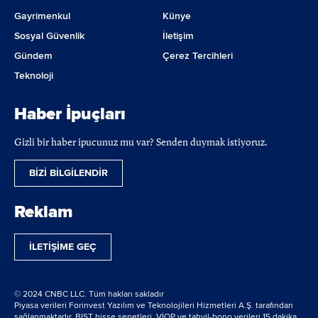
Gayrimenkul
Künye
Sosyal Güvenlik
İletişim
Gündem
Çerez Tercihleri
Teknoloji
Haber İpuçları
Gizli bir haber ipucunuz mu var? Senden duymak istiyoruz.
BİZİ BİLGİLENDİR
Reklam
İLETİŞİME GEÇ
© 2024 CNBC LLC. Tüm hakları sakladır
Piyasa verileri Forinvest Yazılım ve Teknolojileri Hizmetleri A.Ş. tarafından
sağlanmaktadır. BIST hisse senetleri, VİOP ve tahvil-bono verileri 15 dakika