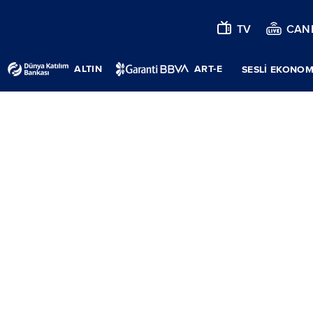
TV
CANL
ALTIN
ART-E
SESLİ EKONOM