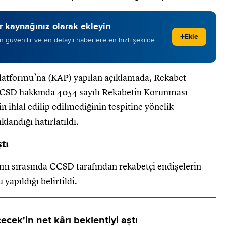
 kaynağınız olarak ekleyin
+
Ekle
 en güvenilir ve en detaylı haberlere en hızlı şekilde
latformu’na (KAP) yapılan açıklamada, Rekabet
CCSD hakkında 4054 sayılı Rekabetin Korunması
 ihlal edilip edilmediğinin tespitine yönelik
landığı hatırlatıldı.
tı
ı sırasında CCSD tarafından rekabetçi endişelerin
yapıldığı belirtildi.
ecek'in net kârı beklentiyi aştı