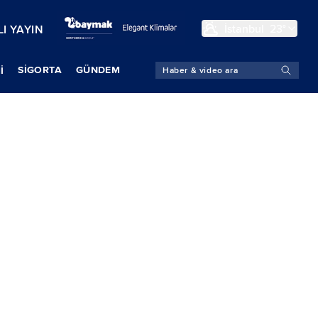
İstanbul
23°
I YAYIN
SIGORTA
GÜNDEM
İ