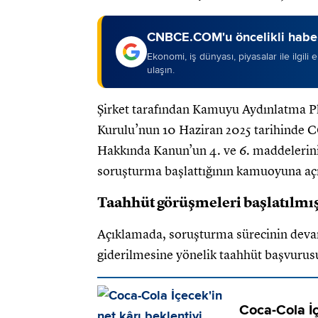
CNBCE.COM'u öncelikli haber
Ekonomi, iş dünyası, piyasalar ile ilgili
ulaşın.
Şirket tarafından Kamuyu Aydınlatma P
Kurulu’nun 10 Haziran 2025 tarihinde 
Hakkında Kanun’un 4. ve 6. maddelerinin
soruşturma başlattığının kamuoyuna açık
Taahhüt görüşmeleri başlatılmış
Açıklamada, soruşturma sürecinin devam
giderilmesine yönelik taahhüt başvurusu 
Coca-Cola İç