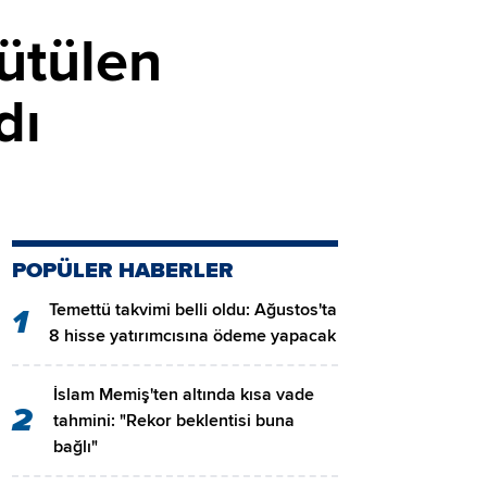
ütülen
dı
POPÜLER HABERLER
Temettü takvimi belli oldu: Ağustos'ta
1
8 hisse yatırımcısına ödeme yapacak
İslam Memiş'ten altında kısa vade
2
tahmini: "Rekor beklentisi buna
bağlı"