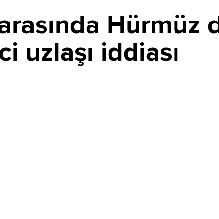
 arasında Hürmüz
i uzlaşı iddiası
PAYLAŞ
eyrüsefere açılması için diplomatik trafik hızlandı.
 iddia ederken Tahran doğrudan müzakereleri yalanlayıp
ki geçici uzlaşı detayları ise şekilleniyor.