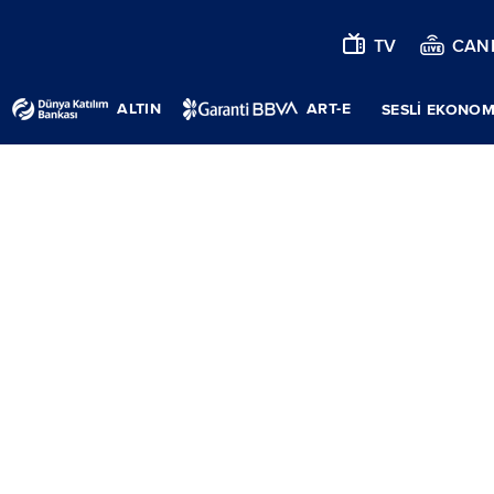
TV
CANL
ALTIN
ART-E
SESLİ EKONOM