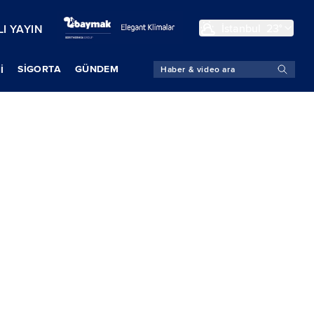
İstanbul
23°
I YAYIN
SIGORTA
GÜNDEM
İ