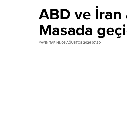
ABD ve İran
Masada geçic
YAYIN TARİHİ, 06 AĞUSTOS 2026 07:30
ABD ve İran arasında Hürmüz Boğazı'nın s
Trump anlaşmanın an meselesi olduğunu
Umman arabuluculuğuna işaret etti. Masada