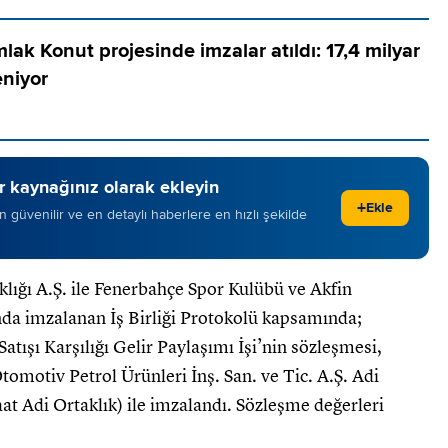
ak Konut projesinde imzalar atıldı: 17,4 milyar
eniyor
 kaynağınız olarak ekleyin
+
Ekle
 en güvenilir ve en detaylı haberlere en hızlı şekilde
ığı A.Ş. ile Fenerbahçe Spor Kulübü ve Akfin
da imzalanan İş Birliği Protokolü kapsamında;
tışı Karşılığı Gelir Paylaşımı İşi’nin sözleşmesi,
otiv Petrol Ürünleri İnş. San. ve Tic. A.Ş. Adi
 Adi Ortaklık) ile imzalandı. Sözleşme değerleri