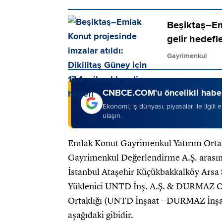
Beşiktaş–Eml
gelir hedefl
Gayrimenkul
CNBCE.COM'u öncelikli haber
Ekonomi, iş dünyası, piyasalar ile ilgili
ulaşın.
Emlak Konut Gayrimenkul Yatırım Ortakl
Gayrimenkul Değerlendirme A.Ş. arasın
İstanbul Ataşehir Küçükbakkalköy Arsa Sa
Yüklenici UNTD İnş. A.Ş. & DURMAZ Otom
Ortaklığı (UNTD İnşaat – DURMAZ İnşaat
aşağıdaki gibidir.