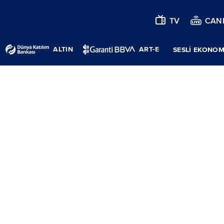
TV
CANL
ALTIN
ART-E
SESLİ EKONOM