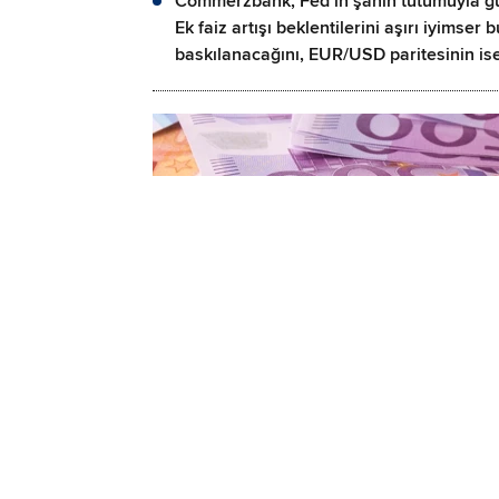
Commerzbank, Fed’in şahin tutumuyla güç
Ek faiz artışı beklentilerini aşırı iyimse
baskılanacağını, EUR/USD paritesinin is