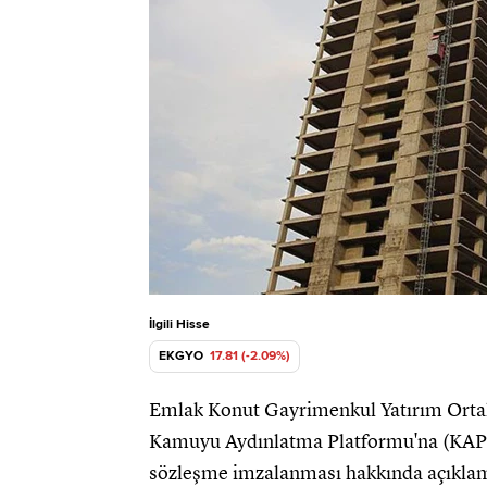
İlgili Hisse
EKGYO
17.81 (-2.09%)
Emlak Konut Gayrimenkul Yatırım Ortakl
Kamuyu Aydınlatma Platformu'na (KAP) 
sözleşme imzalanması hakkında açıklam