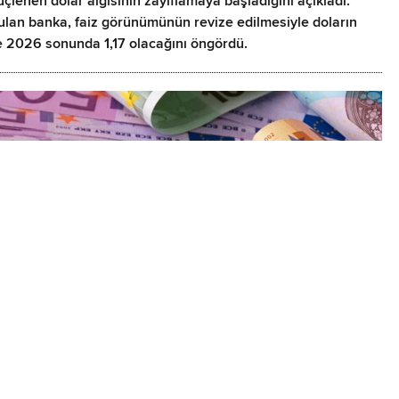
lenen dolar algısının zayıflamaya başladığını açıkladı.
r bulan banka, faiz görünümünün revize edilmesiyle doların
e 2026 sonunda 1,17 olacağını öngördü.