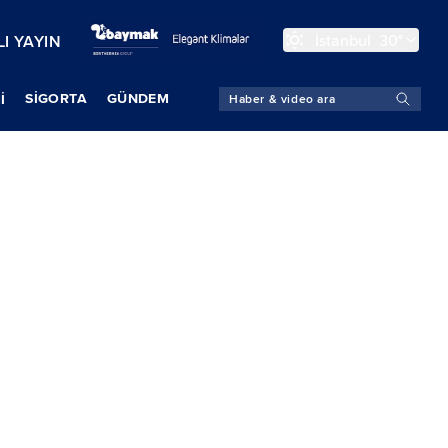
İstanbul
30°
I YAYIN
SIGORTA
GÜNDEM
İ