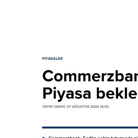
PIYASALAR
Commerzbank'
Piyasa beklen
YAYIN TARİHİ, 07 AĞUSTOS 2026 14:53