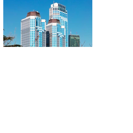
İş Bankası'nda üst yönetim
değişti: Yeni genel müdür belli
oldu!