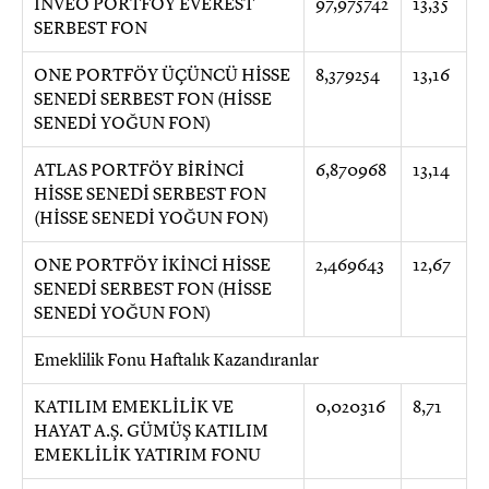
INVEO PORTFÖY EVEREST
97,975742
13,35
SERBEST FON
ONE PORTFÖY ÜÇÜNCÜ HİSSE
8,379254
13,16
SENEDİ SERBEST FON (HİSSE
SENEDİ YOĞUN FON)
ATLAS PORTFÖY BİRİNCİ
6,870968
13,14
HİSSE SENEDİ SERBEST FON
(HİSSE SENEDİ YOĞUN FON)
ONE PORTFÖY İKİNCİ HİSSE
2,469643
12,67
SENEDİ SERBEST FON (HİSSE
SENEDİ YOĞUN FON)
Emeklilik Fonu Haftalık Kazandıranlar
KATILIM EMEKLİLİK VE
0,020316
8,71
HAYAT A.Ş. GÜMÜŞ KATILIM
EMEKLİLİK YATIRIM FONU