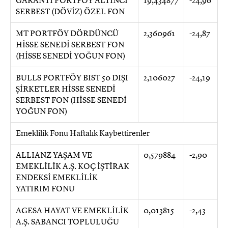
GARANTİ PORTFÖY ALTINCI
19,434877
-24,96
SERBEST (DÖVİZ) ÖZEL FON
MT PORTFÖY DÖRDÜNCÜ
2,360961
-24,87
HİSSE SENEDİ SERBEST FON
(HİSSE SENEDİ YOĞUN FON)
BULLS PORTFÖY BIST 50 DIŞI
2,106027
-24,19
ŞİRKETLER HİSSE SENEDİ
SERBEST FON (HİSSE SENEDİ
YOĞUN FON)
Emeklilik Fonu Haftalık Kaybettirenler
ALLIANZ YAŞAM VE
0,579884
-2,90
EMEKLİLİK A.Ş. KOÇ İŞTİRAK
ENDEKSİ EMEKLİLİK
YATIRIM FONU
AGESA HAYAT VE EMEKLİLİK
0,013815
-2,43
A.Ş. SABANCI TOPLULUĞU