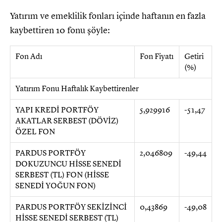
Yatırım ve emeklilik fonları içinde haftanın en fazla
kaybettiren 10 fonu şöyle:
Fon Adı
Fon Fiyatı
Getiri
(%)
Yatırım Fonu Haftalık Kaybettirenler
YAPI KREDİ PORTFÖY
5,929916
-51,47
AKATLAR SERBEST (DÖVİZ)
ÖZEL FON
PARDUS PORTFÖY
2,046809
-49,44
DOKUZUNCU HİSSE SENEDİ
SERBEST (TL) FON (HİSSE
SENEDİ YOĞUN FON)
PARDUS PORTFÖY SEKİZİNCİ
0,43869
-49,08
HİSSE SENEDİ SERBEST (TL)