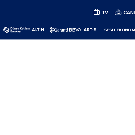
TV
CANL
ALTIN
ART-E
SESLİ EKONOM