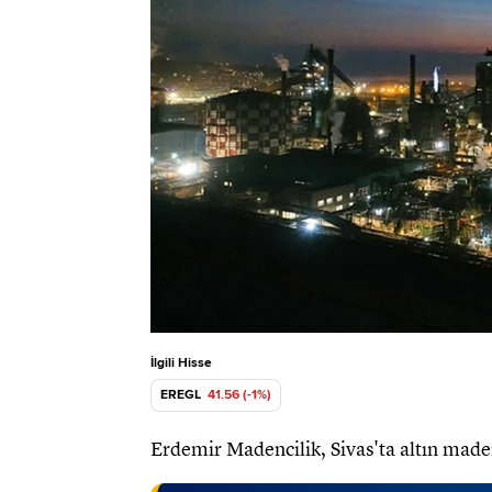
İlgili Hisse
EREGL
41.56 (-1%)
Erdemir Madencilik, Sivas'ta altın mad