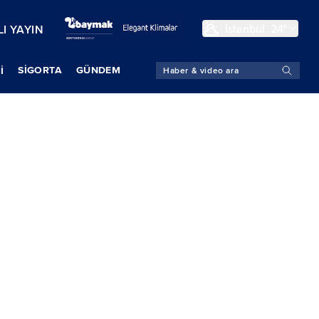
İstanbul
24°
I YAYIN
SIGORTA
GÜNDEM
İ