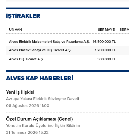
İŞTİRAKLER
ÜNVAN
SERMAYE
SERMAYE
Alves Elektrik Malzemeleri Satış ve Pazarlama A.Ş.
16.500.000 TL
Alves Plastik Sanayi ve Dış Ticaret A.Ş.
1.200.000 TL
Alves Dış Ticaret A.Ş.
500.000 TL
ALVES KAP HABERLERİ
Yeni İş İlişkisi
Avrupa Yakası Elektrik Sözleşme Daveti
06 Ağustos 2026 11:00
Özel Durum Açıklaması (Genel)
Yönetim Kurulu Üyelerine İlişkin Bildirim
31 Temmuz 2026 15:22