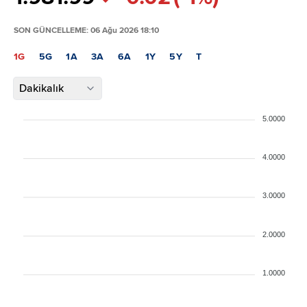
SON GÜNCELLEME: 06 Ağu 2026 18:10
1G
5G
1A
3A
6A
1Y
5Y
T
Dakikalık
5.0000
4.0000
3.0000
2.0000
1.0000