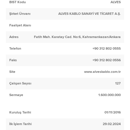
BIST Kodu
ALVES
Şirket Ünvanı
ALVES KABLO SANAYİ VE TİCARET A.Ş.
Faaliyet Alanı
Adres
Fatih Mah. Karatay Cad. No:6, Kahramankazan/Ankara
Telefon
+90 312 802 0555
Faks
+90 312 802 0556
Site
www.alveskablo.com.tr
Çalışan Sayısı
127
Sermaye
1.600.000.000
Kuruluş Tarihi
01/11/2016
İlk İşlem Tarihi
29.02.2024