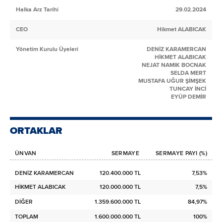
Halka Arz Tarihi
29.02.2024
CEO
Hikmet ALABICAK
Yönetim Kurulu Üyeleri
DENİZ KARAMERCAN
HİKMET ALABICAK
NEJAT NAMIK BOCNAK
SELDA MERT
MUSTAFA UĞUR ŞİMŞEK
TUNCAY İNCİ
EYÜP DEMİR
ORTAKLAR
ÜNVAN
SERMAYE
SERMAYE PAYI (%)
DENİZ KARAMERCAN
120.400.000 TL
7,53%
HİKMET ALABICAK
120.000.000 TL
7,5%
DİĞER
1.359.600.000 TL
84,97%
TOPLAM
1.600.000.000 TL
100%