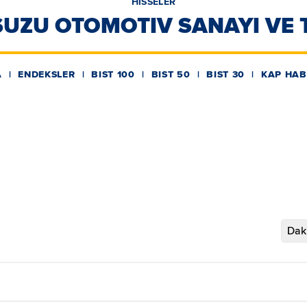
HİSSELER
UZU OTOMOTIV SANAYI VE T
A
ENDEKSLER
BIST 100
BIST 50
BIST 30
KAP HAB
Daki