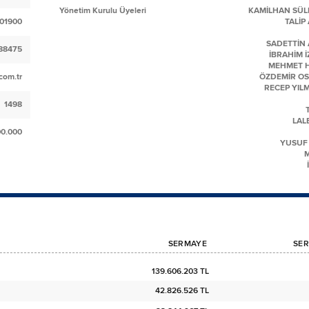
Yönetim Kurulu Üyeleri
KAMİLHAN SÜL
01900
TALİP
SADETTİN 
88475
İBRAHİM 
MEHMET H
com.tr
ÖZDEMİR O
RECEP YIL
1498
LAL
00.000
YUSUF
SERMAYE
SER
139.606.203 TL
42.826.526 TL