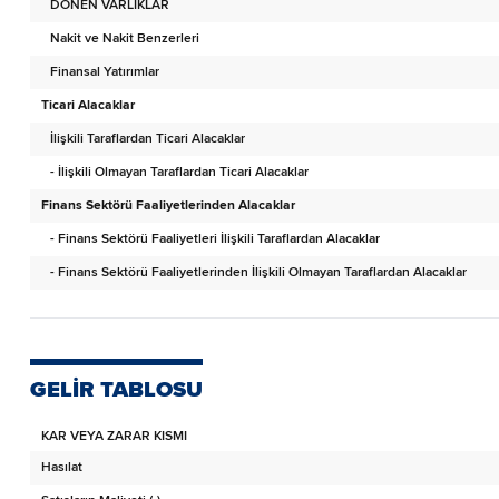
DÖNEN VARLIKLAR
Nakit ve Nakit Benzerleri
Finansal Yatırımlar
Ticari Alacaklar
İlişkili Taraflardan Ticari Alacaklar
- İlişkili Olmayan Taraflardan Ticari Alacaklar
Finans Sektörü Faaliyetlerinden Alacaklar
- Finans Sektörü Faaliyetleri İlişkili Taraflardan Alacaklar
- Finans Sektörü Faaliyetlerinden İlişkili Olmayan Taraflardan Alacaklar
Diğer Alacaklar
- İlişkili Taraflardan Diğer Alacaklar
- İlişkili Olmayan Taraflardan Diğer Alacaklar
GELİR TABLOSU
Türev Araçlar
KAR VEYA ZARAR KISMI
Stoklar
Hasılat
Canlı Varlıklar