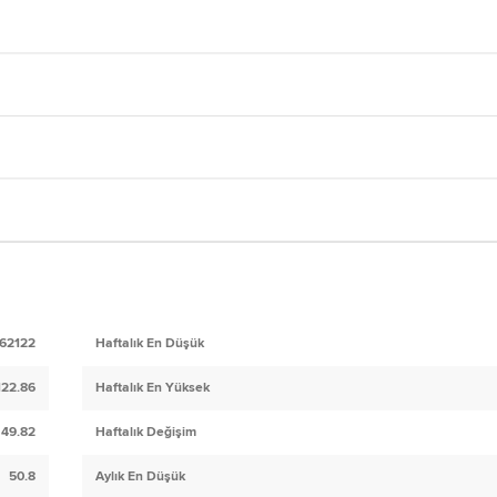
62122
Haftalık En Düşük
122.86
Haftalık En Yüksek
49.82
Haftalık Değişim
50.8
Aylık En Düşük