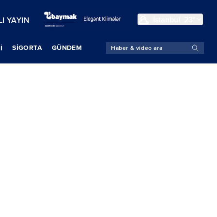
İstanbul
23°
I YAYIN
SIGORTA
GÜNDEM
İ