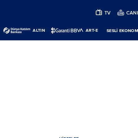
TV
CANL
ALTIN
ART-E
SESLİ EKONOM