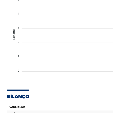
4
3
Temettü
2
1
0
BİLANÇO
VARLIKLAR