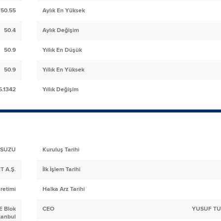
50.55
Aylık En Yüksek
50.4
Aylık Değişim
50.9
Yıllık En Düşük
50.9
Yıllık En Yüksek
5.1342
Yıllık Değişim
SUZU
Kuruluş Tarihi
 A.Ş.
İlk İşlem Tarihi
retimi
Halka Arz Tarihi
E Blok
CEO
YUSUF TU
tanbul