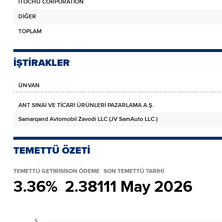
ITOCHU CORPORATİON
DİĞER
TOPLAM
İŞTİRAKLER
ÜNVAN
ANT SINAİ VE TİCARİ ÜRÜNLERİ PAZARLAMA A.Ş.
Samarqand Avtomobil Zavodi LLC (JV SamAuto LLC.)
TEMETTÜ ÖZETİ
TEMETTÜ GETİRİSİ
SON ÖDEME
SON TEMETTÜ TARİHİ
3.36%
2.381
11 May 2026
5