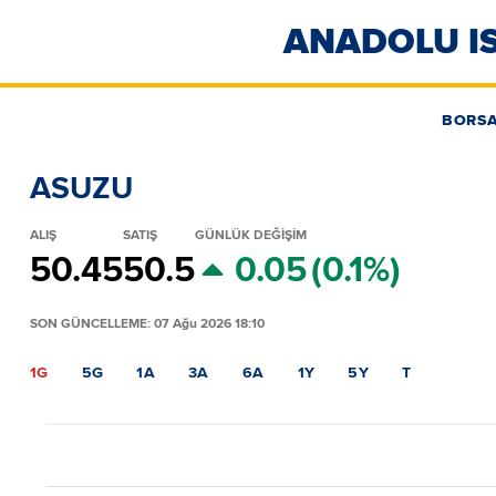
ANADOLU IS
BORS
ASUZU
ALIŞ
SATIŞ
GÜNLÜK DEĞİŞİM
50.45
50.5
0.05
(0.1%)
SON GÜNCELLEME: 07 Ağu 2026 18:10
1G
5G
1A
3A
6A
1Y
5Y
T