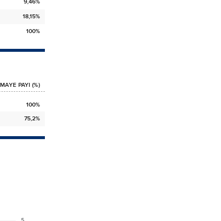
9,46%
18,15%
100%
MAYE PAYI (%)
100%
75,2%
5