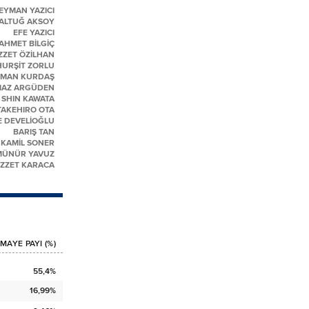
EYMAN YAZICI
 ALTUĞ AKSOY
EFE YAZICI
AHMET BİLGİÇ
İZZET ÖZİLHAN
URŞİT ZORLU
SMAN KURDAŞ
MAZ ARGÜDEN
SHIN KAWATA
TAKEHIRO OTA
E DEVELİOĞLU
BARIŞ TAN
 KAMİL SONER
MÜNÜR YAVUZ
İZZET KARACA
MAYE PAYI (%)
55,4%
16,99%