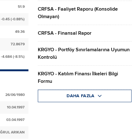
51.9
CRFSA - Faaliyet Raporu (Konsolide
Olmayan)
-0.45 (-0.88%)
49.36
CRFSA - Finansal Rapor
72.8679
KRGYO - Portföy Sınırlamalarına Uyumun
Kontrolü
-4.684 (-8.5%)
KRGYO - Katılım Finansı İlkeleri Bilgi
Formu
26/06/1980
DAHA FAZLA
10.04.1997
03.04.1997
ĞRUL ARIKAN