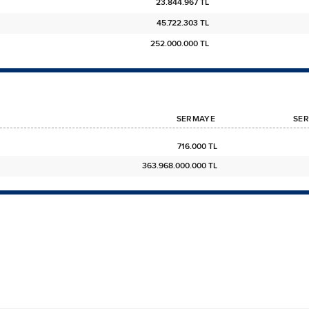
23.844.967 TL
45.722.303 TL
252.000.000 TL
SERMAYE
SER
716.000 TL
363.968.000.000 TL