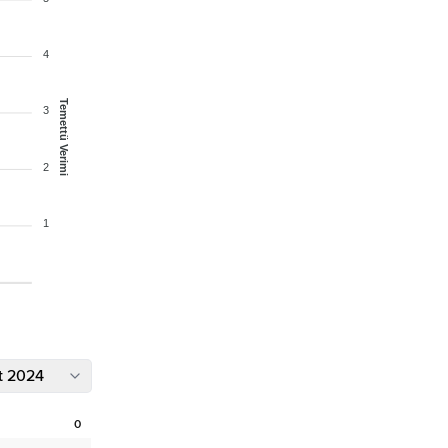
4
Temettü Verimi
3
2
1
t 2024
0