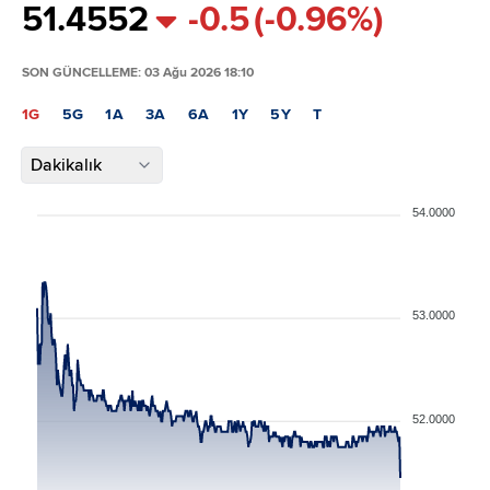
51.45
52
-0.5
(-0.96%)
SON GÜNCELLEME: 03 Ağu 2026 18:10
1G
5G
1A
3A
6A
1Y
5Y
T
Dakikalık
54.0000
53.0000
52.0000