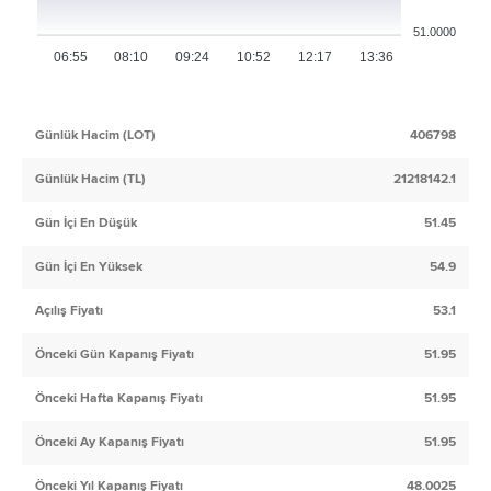
51.0000
06:55
08:10
09:24
10:52
12:17
13:36
Günlük Hacim (LOT)
406798
Günlük Hacim (TL)
21218142.1
Gün İçi En Düşük
51.45
Gün İçi En Yüksek
54.9
Açılış Fiyatı
53.1
Önceki Gün Kapanış Fiyatı
51.95
Önceki Hafta Kapanış Fiyatı
51.95
Önceki Ay Kapanış Fiyatı
51.95
Önceki Yıl Kapanış Fiyatı
48.0025