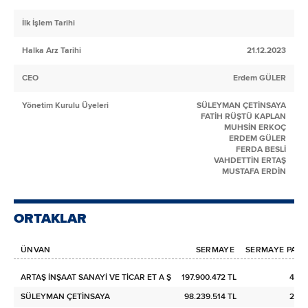
İlk İşlem Tarihi
Halka Arz Tarihi
21.12.2023
CEO
Erdem GÜLER
Yönetim Kurulu Üyeleri
SÜLEYMAN ÇETİNSAYA
FATİH RÜŞTÜ KAPLAN
MUHSİN ERKOÇ
ERDEM GÜLER
FERDA BESLİ
VAHDETTİN ERTAŞ
MUSTAFA ERDİN
ORTAKLAR
ÜNVAN
SERMAYE
SERMAYE PAYI 
ARTAŞ İNŞAAT SANAYİ VE TİCAR ET A Ş
197.900.472 TL
49,4
SÜLEYMAN ÇETİNSAYA
98.239.514 TL
24,5