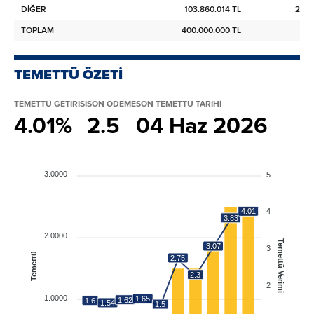
DİĞER
103.860.014 TL
25,9
TOPLAM
400.000.000 TL
10
TEMETTÜ ÖZETİ
TEMETTÜ GETİRİSİ
SON ÖDEME
SON TEMETTÜ TARİHİ
4.01%
2.5
04 Haz 2026
3.0000
5
4.01
4
3.83
2.0000
Temettü Verimi
3.07
3
Temettü
2.75
2.3
2
1.0000
1.65
1.62
1.6
1.54
1.5