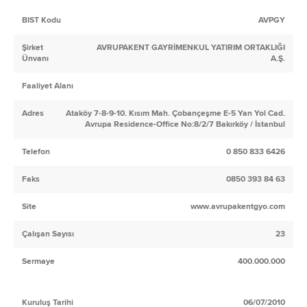
BIST Kodu
AVPGY
Şirket
AVRUPAKENT GAYRİMENKUL YATIRIM ORTAKLIĞI
Ünvanı
A.Ş.
Faaliyet Alanı
Adres
Ataköy 7-8-9-10. Kısım Mah. Çobançeşme E-5 Yan Yol Cad.
Avrupa Residence-Office No:8/2/7 Bakırköy / İstanbul
Telefon
0 850 833 6426
Faks
0850 393 84 63
Site
www.avrupakentgyo.com
Çalışan Sayısı
23
Sermaye
400.000.000
Kuruluş Tarihi
06/07/2010