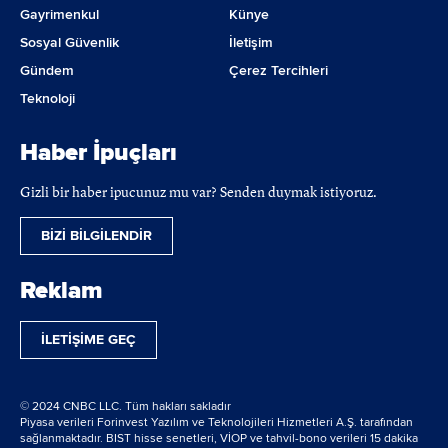
Gayrimenkul
Künye
Sosyal Güvenlik
İletişim
Gündem
Çerez Tercihleri
Teknoloji
Haber İpuçları
Gizli bir haber ipucunuz mu var? Senden duymak istiyoruz.
BİZİ BİLGİLENDİR
Reklam
İLETİŞİME GEÇ
© 2024 CNBC LLC. Tüm hakları sakladır
Piyasa verileri Forinvest Yazılım ve Teknolojileri Hizmetleri A.Ş. tarafından
sağlanmaktadır. BIST hisse senetleri, VİOP ve tahvil-bono verileri 15 dakika