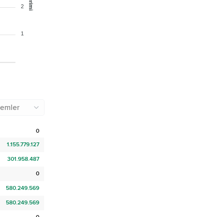
2
1
emler
0
1.155.779.127
301.958.487
0
580.249.569
580.249.569