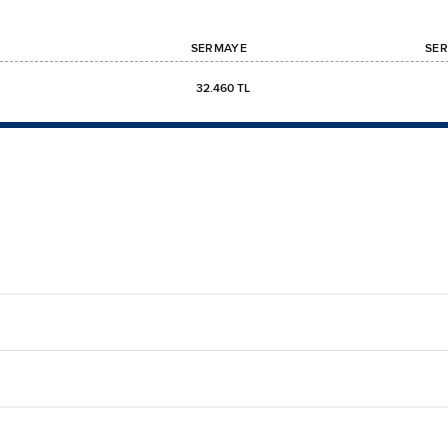
SERMAYE
SER
32.460 TL