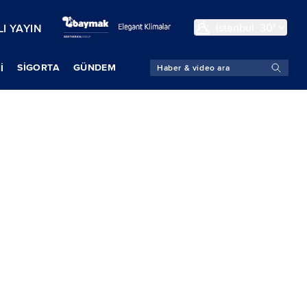
İstanbul
30°
I YAYIN
SIGORTA
GÜNDEM
İ