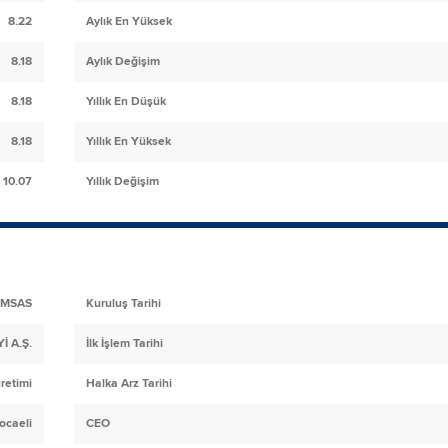
8.22
Aylık En Yüksek
8.18
Aylık Değişim
8.18
Yıllık En Düşük
8.18
Yıllık En Yüksek
10.07
Yıllık Değişim
MSAS
Kuruluş Tarihi
 A.Ş.
İlk İşlem Tarihi
retimi
Halka Arz Tarihi
ocaeli
CEO