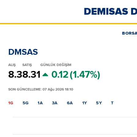
DEMISAS D
BORS
DMSAS
ALIŞ
SATIŞ
GÜNLÜK DEĞİŞİM
8.3
8.31
0.12
(1.47%)
SON GÜNCELLEME: 07 Ağu 2026 18:10
1G
5G
1A
3A
6A
1Y
5Y
T