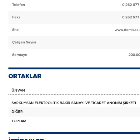
Telefon
0 262 677
Faks
0 262 677
Site
www.demisas.
Çalışan Sayısı
Sermaye
200.0
ORTAKLAR
ÜNVAN
SARKUYSAN ELEKTROLİTİK BAKIR SANAYİ VE TİCARET ANONİM ŞİRKETİ
DİĞER
TOPLAM