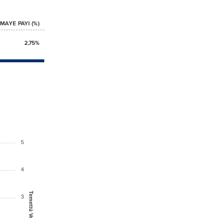
MAYE PAYI (%)
2,75%
5
4
Temettü Verimi
3