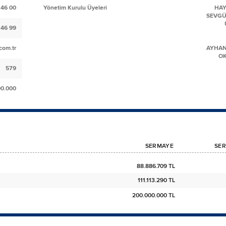
 46 00
Yönetim Kurulu Üyeleri
HAY
SEVGÜ
 46 99
com.tr
AYHAN
O
579
00.000
SERMAYE
SER
88.886.709 TL
111.113.290 TL
200.000.000 TL