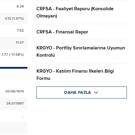
8.34
CRFSA - Faaliyet Raporu (Konsolide
Olmayan)
0.12 (1.47%)
7.62
CRFSA - Finansal Rapor
11.67
KRGYO - Portföy Sınırlamalarına Uyumun
Kontrolü
-1.77 (-17.58%)
KRGYO - Katılım Finansı İlkeleri Bilgi
Formu
03/06/1974
DAHA FAZLA
24.07.1997
. .