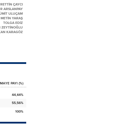
RETTİN ÇAYCI
R ARSLANPAY
ÜMİT ULUÇAM
METİN YARAŞ
TOLGA EDİZ
 ZEYTİNOĞLU
KAN KARAGÖZ
MAYE PAYI (%)
44,44%
55,56%
100%