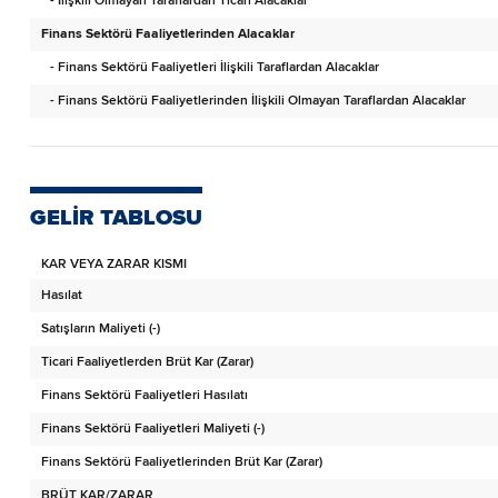
- İlişkili Olmayan Taraflardan Ticari Alacaklar
Finans Sektörü Faaliyetlerinden Alacaklar
- Finans Sektörü Faaliyetleri İlişkili Taraflardan Alacaklar
- Finans Sektörü Faaliyetlerinden İlişkili Olmayan Taraflardan Alacaklar
Diğer Alacaklar
- İlişkili Taraflardan Diğer Alacaklar
- İlişkili Olmayan Taraflardan Diğer Alacaklar
GELİR TABLOSU
Türev Araçlar
KAR VEYA ZARAR KISMI
Stoklar
Hasılat
Canlı Varlıklar
Satışların Maliyeti (-)
Peşin Ödenmiş Giderler
Ticari Faaliyetlerden Brüt Kar (Zarar)
Cari Dönem Vergisiyle İlgili Varlıklar
Finans Sektörü Faaliyetleri Hasılatı
Diğer Dönen Varlıklar
Finans Sektörü Faaliyetleri Maliyeti (-)
ARA TOPLAM
Finans Sektörü Faaliyetlerinden Brüt Kar (Zarar)
Satış Amaçlı Sınıflandırılan Duran Varlıklar
BRÜT KAR/ZARAR