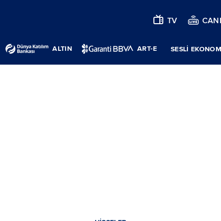
TV
CANL
ALTIN
ART-E
SESLİ EKONOM