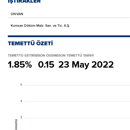
İŞTİRAKLER
ÜNVAN
Kumsan Döküm Malz. San. ve Tic. A.Ş.
TEMETTÜ ÖZETİ
TEMETTÜ GETİRİSİ
SON ÖDEME
SON TEMETTÜ TARİHİ
1.85%
0.15
23 May 2022
5
4
3
Temettü