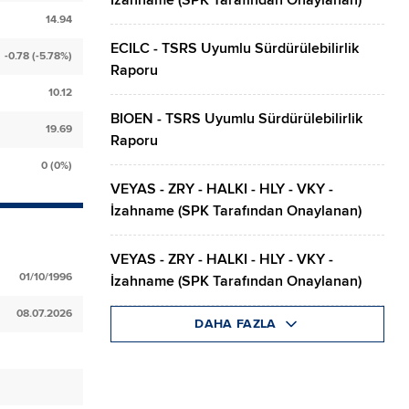
İzahname (SPK Tarafından Onaylanan)
14.94
ECILC - TSRS Uyumlu Sürdürülebilirlik
-0.78 (-5.78%)
Raporu
10.12
BIOEN - TSRS Uyumlu Sürdürülebilirlik
19.69
Raporu
0 (0%)
VEYAS - ZRY - HALKI - HLY - VKY -
İzahname (SPK Tarafından Onaylanan)
VEYAS - ZRY - HALKI - HLY - VKY -
01/10/1996
İzahname (SPK Tarafından Onaylanan)
08.07.2026
DAHA FAZLA