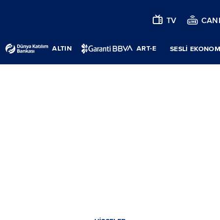
TV
CANL
ALTIN
ART-E
SESLİ EKONOM