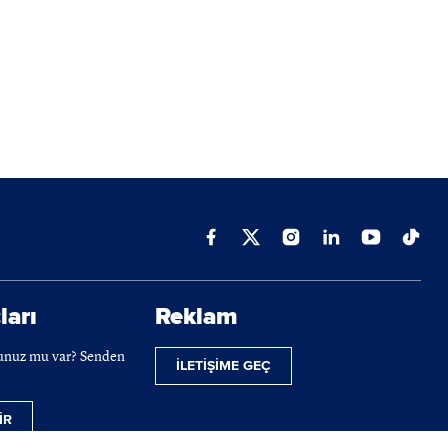
ları
Reklam
cunuz mu var? Senden
İLETİŞİME GEÇ
İR