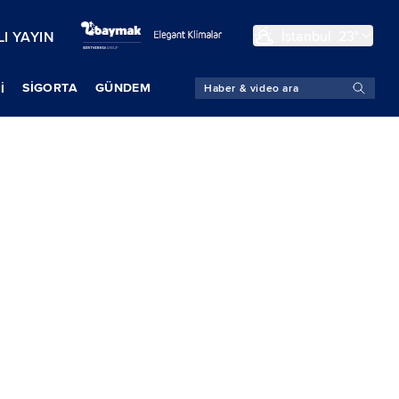
İstanbul
23°
I YAYIN
SIGORTA
GÜNDEM
İ