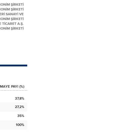
ONİM ŞİRKETİ
ONİM ŞİRKETİ
Rİ SANAYİ VE
ONİM ŞİRKETİ
 TİCARET A.Ş.
ONİM ŞİRKETİ
MAYE PAYI (%)
37,8%
27,2%
35%
100%