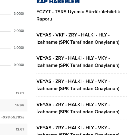
KAP HABERLERİ
ECZYT - TSRS Uyumlu Sürdürülebilirlik
3.0000
Raporu
2.0000
VEYAS - VKF - ZRY - HALKI - HLY -
İzahname (SPK Tarafından Onaylanan)
1.0000
VEYAS - ZRY - HALKI - HLY - VKY -
İzahname (SPK Tarafından Onaylanan)
0.0000
VEYAS - ZRY - HALKI - HLY - VKY -
İzahname (SPK Tarafından Onaylanan)
12.61
VEYAS - ZRY - HALKI - HLY - VKY -
14.94
İzahname (SPK Tarafından Onaylanan)
-0.78 (-5.78%)
VEYAS - ZRY - HALKI - HLY - VKY -
12.61