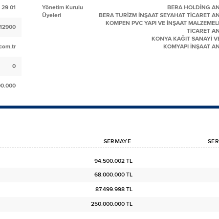
 29 01
Yönetim Kurulu
BERA HOLDİNG AN
Üyeleri
BERA TURİZM İNŞAAT SEYAHAT TİCARET AN
KOMPEN PVC YAPI VE İNŞAAT MALZEMELE
112900
TİCARET AN
KONYA KAĞIT SANAYİ VE
.com.tr
KOMYAPI İNŞAAT AN
0
00.000
SERMAYE
SER
94.500.002 TL
68.000.000 TL
87.499.998 TL
250.000.000 TL