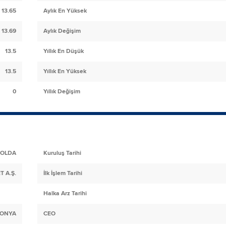
13.65
Aylık En Yüksek
13.69
Aylık Değişim
13.5
Yıllık En Düşük
13.5
Yıllık En Yüksek
0
Yıllık Değişim
OLDA
Kuruluş Tarihi
T A.Ş.
İlk İşlem Tarihi
Halka Arz Tarihi
KONYA
CEO