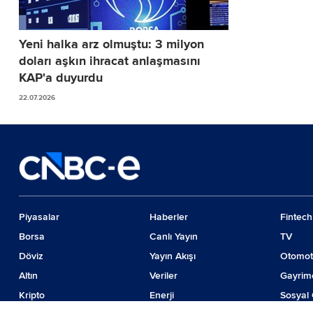
Yeni halka arz olmuştu: 3 milyon
doları aşkın ihracat anlaşmasını
KAP'a duyurdu
22.07.2026
Piyasalar
Haberler
Fintech
Borsa
Canlı Yayın
TV
Döviz
Yayın Akışı
Otomot
Altın
Veriler
Gayrim
Kripto
Enerji
Sosyal 