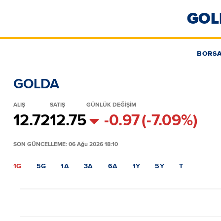
GOL
BORS
GOLDA
ALIŞ
SATIŞ
GÜNLÜK DEĞİŞİM
12.72
12.75
-0.97
(-7.09%)
SON GÜNCELLEME: 06 Ağu 2026 18:10
1G
5G
1A
3A
6A
1Y
5Y
T