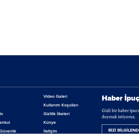
Video Galeri
Haber İpuç
Kullanım Koşulları
Gizli bir haber ipu
iv
Gizlilik İlkeleri
duymak istiyoruz.
enkul
Künye
BİZİ BİLGİLEND
Güvenlik
İletişim