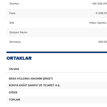
Telefon
+90 338 311
Faks
0.338.3
Site
https://golda
Çalışan Sayısı
Sermaye
250.0
ORTAKLAR
ÜNVAN
BERA HOLDİNG ANONİM ŞİRKETİ
KONYA KAĞIT SANAYİ VE TİCARET A.Ş.
DİĞER
TOPLAM