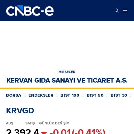
HİSSELER
KERVAN GIDA SANAYI VE TICARET A.S.
BORSA
ENDEKSLER
BIST 100
BIST 50
BIST 30
KRVGD
ALIŞ
SATIŞ
GÜNLÜK DEĞİŞİM
2.39
2.4
-0.01
(-0.41%)