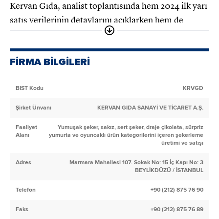
Kervan Gıda, analist toplantısında hem 2024 ilk yarı
satış verilerinin detaylarını açıklarken hem de
gelecek hedeflerini de ortaya koydu.
Buna göre 2023 ilk yarıyılda 40 bin 397 tonluk satış
FİRMA BİLGİLERİ
gerçekleştiren KRVGD, 2024/06 döneminde ise 39
bin 979 tonluk satış miktarına ulaştı. Bu da şirketin
BIST Kodu
KRVGD
ton bazına son 12 ayda yüzde 1 satış adedi düşüşü
Şirket Ünvanı
KERVAN GIDA SANAYİ VE TİCARET A.Ş.
yaşadığı anlamına geliyor. Buna karşılık şirket, satış
hacmi ile karşılaştırıldığında 2023/06 döneminde
Faaliyet
Yumuşak şeker, sakız, sert şeker, draje çikolata, sürpriz
Alanı
yumurta ve oyuncaklı ürün kategorilerini içeren şekerleme
ton başına 136 bin 916 TL'lik satış yaparken 2024 ilk
üretimi ve satışı
yarısında 131 bin 118 TL'lik satış yapmış oldu. Yani
Adres
Marmara Mahallesi 107. Sokak No: 15 İç Kapı No: 3
ton başı satış rakamlarında son 12 ayda yüzde 4
BEYLİKDÜZÜ / İSTANBUL
düşüş yaşamış oldu
Telefon
+90 (212) 875 76 90
Enflasyon düzeltmesinin Kervan Gıda bilançosuna
Faks
+90 (212) 875 76 89