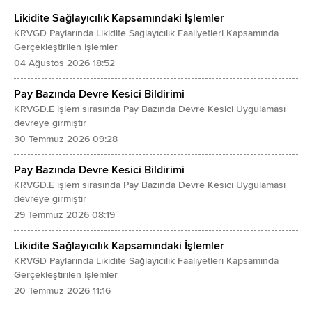
80 baz puan azalarak -%1,8 seviyesinde gerçekleşti.
Likidite Sağlayıcılık Kapsamındaki İşlemler
KRVGD Paylarında Likidite Sağlayıcılık Faaliyetleri Kapsamında
2024 yılında net kar değişimindeki en önemli
Gerçekleştirilen İşlemler
etkenler aşağıdaki gibi oldu:
04 Ağustos 2026 18:52
1) Faaliyet giderlerinde yaşanan artışlar (-143 mn
Pay Bazında Devre Kesici Bildirimi
TL): Hasılatın aksine (yaklaşık %45) konsolide
KRVGD.E işlem sırasında Pay Bazında Devre Kesici Uygulaması
faaliyet giderlerinin içerisinde TL bazında bilanço
devreye girmiştir
tutan Türkiye'de kurulu grup şirketlerinin payı
30 Temmuz 2026 09:28
yaklaşık %60 seviyesinde. Bu da
Pay Bazında Devre Kesici Bildirimi
enflasyon endeksinden faaliyet giderleri tarafında
KRVGD.E işlem sırasında Pay Bazında Devre Kesici Uygulaması
daha yüksek etkilenmesine sebep oldu.
devreye girmiştir
29 Temmuz 2026 08:19
2) Faiz giderlerinde yaşanan artışlar (-91 mn TL):
2024 yılında kredi maliyetlerinde yaşanan artışlar
Likidite Sağlayıcılık Kapsamındaki İşlemler
faiz giderlerini artırdı.
KRVGD Paylarında Likidite Sağlayıcılık Faaliyetleri Kapsamında
Gerçekleştirilen İşlemler
3) Türev işlemlerden kaynaklı giderlerde yaşanan
20 Temmuz 2026 11:16
artışlar (-93 mn TL): Mart ayında alınan türev