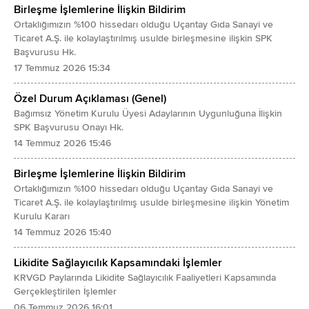
pozisyonlar sonucunda zarar oluştu.
Birleşme İşlemlerine İlişkin Bildirim
Ortaklığımızın %100 hissedarı olduğu Uçantay Gıda Sanayi ve
4) Yatırım faaliyetlerinden kaynaklı giderlerde
Ticaret A.Ş. ile kolaylaştırılmış usulde birleşmesine ilişkin SPK
yaşanan artışlar (-34 mn TL): 2024 yılının Nisan
Başvurusu Hk.
ayında satın alınan Dryff şirketinin satın alım
17 Temmuz 2026 15:34
bedelinden kaynaklanan yaklaşık 29 milyon TL
Özel Durum Açıklaması (Genel)
yatırım faaliyetlerinden giderler
Bağımsız Yönetim Kurulu Üyesi Adaylarının Uygunluğuna İlişkin
kaleminde muhasebeleşti.
SPK Başvurusu Onayı Hk.
14 Temmuz 2026 15:46
5) Vergi giderinde yaşanan azalışlar (187 mn TL):
2023 yılının ilk yarısına kıyasla 2024 yılının ilk
Birleşme İşlemlerine İlişkin Bildirim
yarısında vergi gideri 187 milyon TL azaldı.
Ortaklığımızın %100 hissedarı olduğu Uçantay Gıda Sanayi ve
Ticaret A.Ş. ile kolaylaştırılmış usulde birleşmesine ilişkin Yönetim
6) Esas faaliyetlerden diğer gelirlerde yaşanan
Kurulu Kararı
artışlar (107 mn TL): 2024 yılında sigorta tazmin
14 Temmuz 2026 15:40
gelirleri, Turquality gelirleri ve ertelenmiş
Likidite Sağlayıcılık Kapsamındaki İşlemler
finansman gelirlerinde artış yaşandı.
KRVGD Paylarında Likidite Sağlayıcılık Faaliyetleri Kapsamında
Gerçekleştirilen İşlemler
Kervan Gıda borçluluk durumu
06 Temmuz 2026 16:01