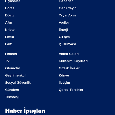
NOT 1: Yukarıda belirtilen tutarlar şirket beklenti
Piyasalar
Haberler
aralığının ortalaması alınarak oluşturulmuştur.
Borsa
Canlı Yayın
Döviz
Yayın Akışı
NOT 2: 2023 yılına ilişkin veriler
Altın
Veriler
enflasyon endeksinin 1,4 seviyesinde
Kripto
Enerji
olacağı varsayımıyla belirlenmiştir.
Emtia
Girişim
Faiz
İş Dünyası
Fintech
Video Galeri
TV
Kullanım Koşulları
Otomotiv
Gizlilik İlkeleri
Gayrimenkul
Künye
Sosyal Güvenlik
İletişim
Gündem
Çerez Tercihleri
Teknoloji
Haber İpuçları