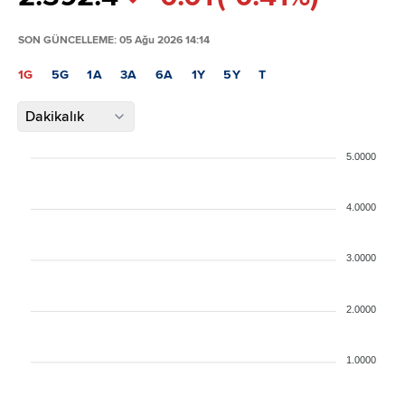
SON GÜNCELLEME: 05 Ağu 2026 14:14
1G
5G
1A
3A
6A
1Y
5Y
T
Dakikalık
5.0000
4.0000
3.0000
2.0000
1.0000