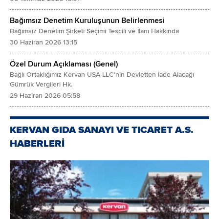
2024 yılının ilk yarısında yüksek yatırım harcaması
Bağımsız Denetim Kuruluşunun Belirlenmesi
nedeniyle net borç yaklaşık 102 milyon ABD Doları
Bağımsız Denetim Şirketi Seçimi Tescili ve İlanı Hakkında
seviyesine ulaştı (yaklaşık 30 milyon ABD Doları
30 Haziran 2026 13:15
yatırım harcaması - en yüksek tutar GES yatırımı).
Özel Durum Açıklaması (Genel)
• İlk yarı faiz gideri 301,8 milyon TL. Ortalama
Bağlı Ortaklığımız Kervan USA LLC'nin Devletten İade Alacağı
finansman maliyeti yaklaşık 18,6%.
Gümrük Vergileri Hk.
29 Haziran 2026 05:58
KRVGD işletme sermayesinde düşüş
yaşanıyor
KERVAN GIDA SANAYI VE TICARET A.S.
HABERLERİ
Kervan Gıda'nın yatırımları
2024 yılının ilk yarısında yüksek yatırım harcaması:
Yaklaşık 30 milyon ABD Doları
• İlk yarı için en yüksek tutarlı yatırım harcaması: