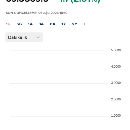
SON GÜNCELLEME: 06 Ağu 2026 18:10
1G
5G
1A
3A
6A
1Y
5Y
T
Dakikalık
5.0000
4.0000
3.0000
2.0000
1.0000