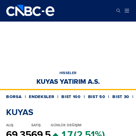
HİSSELER
KUYAS YATIRIM A.S.
BORSA
ENDEKSLER
BIST 100
BIST 50
BIST 30
KUYAS
ALIŞ
SATIŞ
GÜNLÜK DEĞİŞİM
69.35
69.5
1.7
(2.51%)