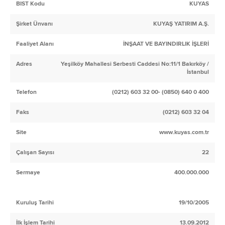
BIST Kodu
KUYAS
Şirket Ünvanı
KUYAŞ YATIRIM A.Ş.
Faaliyet Alanı
İNŞAAT VE BAYINDIRLIK İŞLERİ
Adres
Yeşilköy Mahallesi Serbesti Caddesi No:11/1 Bakırköy /
İstanbul
Telefon
(0212) 603 32 00- (0850) 640 0 400
Faks
(0212) 603 32 04
Site
www.kuyas.com.tr
Çalışan Sayısı
22
Sermaye
400.000.000
Kuruluş Tarihi
19/10/2005
İlk İşlem Tarihi
13.09.2012