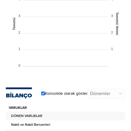
Temettü Verimi
3
3
Temettü
2
2
1
1
0
Dönemler
Konsolide olarak göster
BİLANÇO
VARLIKLAR
DÖNEN VARLIKLAR
Nakit ve Nakit Benzerleri