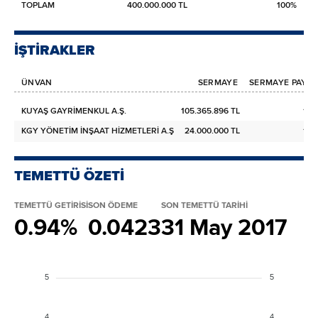
TOPLAM
400.000.000 TL
100%
İŞTİRAKLER
ÜNVAN
SERMAYE
SERMAYE PAYI (
KUYAŞ GAYRİMENKUL A.Ş.
105.365.896 TL
100
KGY YÖNETİM İNŞAAT HİZMETLERİ A.Ş
24.000.000 TL
100
TEMETTÜ ÖZETİ
TEMETTÜ GETİRİSİ
SON ÖDEME
SON TEMETTÜ TARİHİ
0.94%
0.0423
31 May 2017
5
5
4
4