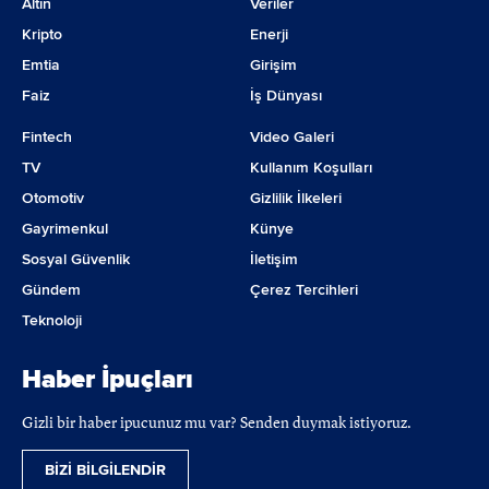
Altın
Veriler
Ertelenmiş Vergi Yükümlülüğü
Kripto
Enerji
Diğer Uzun Vadeli Yükümlülükler
Emtia
Girişim
TOPLAM YÜKÜMLÜLÜKLER
Faiz
İş Dünyası
Ö Z K A Y N A K L A R
Fintech
Video Galeri
ANA ORTAKLIĞA AİT ÖZKAYNAKLAR
TV
Kullanım Koşulları
Ödenmiş Sermaye
Otomotiv
Gizlilik İlkeleri
Sermaye Düzeltme Farkları
Gayrimenkul
Künye
Geri Alınmış Paylar (-)
Sosyal Güvenlik
İletişim
Karşılıklı İştirak Sermaye Düzeltmesi (-)
Gündem
Çerez Tercihleri
Paylara İlişkin Primler/İskontolar
Teknoloji
Kar veya Zararda Yeniden Sınıflandırılmayacak Birikmiş Diğer Kapsamlı Gelir
Haber İpuçları
- Yeniden Değerleme ve Ölçüm Kazanç/Kayıpları
- Tanımlanmış fayda planları yeniden ölçüm kazanç/(kayıpları)
Gizli bir haber ipucunuz mu var? Senden duymak istiyoruz.
- Diğer Kazanç/Kayıplar
BİZİ BİLGİLENDİR
Kar veya Zararda Yeniden Sınıflandırılacak Birikmiş Diğer Kapsamlı Gelirler 