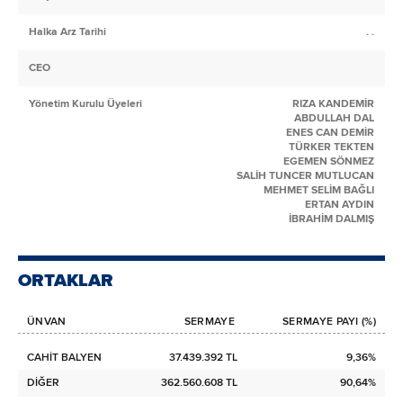
Halka Arz Tarihi
. .
CEO
Yönetim Kurulu Üyeleri
RIZA KANDEMİR
ABDULLAH DAL
ENES CAN DEMİR
TÜRKER TEKTEN
EGEMEN SÖNMEZ
SALİH TUNCER MUTLUCAN
MEHMET SELİM BAĞLI
ERTAN AYDIN
İBRAHİM DALMIŞ
ORTAKLAR
ÜNVAN
SERMAYE
SERMAYE PAYI (%)
CAHİT BALYEN
37.439.392 TL
9,36%
DİĞER
362.560.608 TL
90,64%