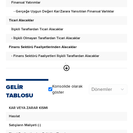
Finansal Yatırımlar
- Gerçeğe Uygun Değeri Kar/Zarara Yansıtılan Finansal Varlıklar
Ticari Alacaklar
İlişkili Taraflardan Ticari Alacaklar
- İlişkili Olmayan Taraflardan Ticari Alacaklar
Finans Sektörü Faaliyetlerinden Alacaklar
- Finans Sektörü Faaliyetleri İlişkili Taraflardan Alacaklar
- Finans Sektörü Faaliyetlerinden İlişkili Olmayan Taraflardan Alacaklar
Diğer Alacaklar
- İlişkili Taraflardan Diğer Alacaklar
GELİR
Konsolide olarak
Dönemler
- İlişkili Olmayan Taraflardan Diğer Alacaklar
göster
TABLOSU
Türev Araçlar
KAR VEYA ZARAR KISMI
Stoklar
Hasılat
Canlı Varlıklar
Satışların Maliyeti (-)
Peşin Ödenmiş Giderler