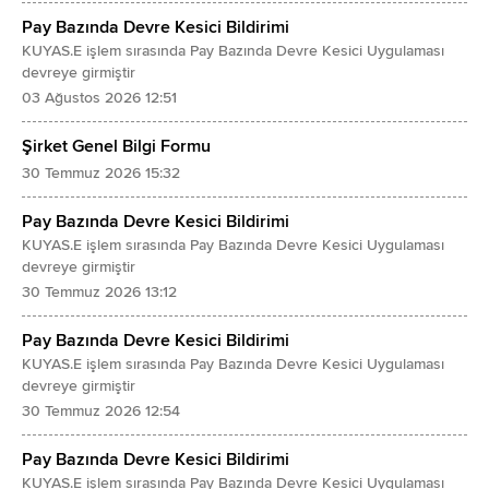
Finansman Gelirleri
Türev Araçlar
Pay Bazında Devre Kesici Bildirimi
Finansman Giderleri (-)
Stoklar
KUYAS.E işlem sırasında Pay Bazında Devre Kesici Uygulaması
devreye girmiştir
SÜRDÜRÜLEN FAALİYETLER VERGİ ÖNCESİ KARI/ZARARI
Özkaynak Yöntemiyle Değerlenen Yatırımlar
03 Ağustos 2026 12:51
Sürdürülen Faaliyetler Vergi Gideri/Geliri
Canlı Varlıklar
- Dönem Vergi Gideri (-)/Geliri
Şirket Genel Bilgi Formu
Yatırım Amaçlı Gayrimenkuller
- Ertelenmiş Vergi Gideri (-)/Geliri
30 Temmuz 2026 15:32
Maddi Duran Varlıklar
SÜRDÜRÜLEN FAALİYETLER DÖNEM KARI/ZARARI
Maddi Olmayan Duran Varlıklar
Pay Bazında Devre Kesici Bildirimi
DURDURULAN FAALİYETLER DÖNEM KARI/ZARARI
- Şerefiye
KUYAS.E işlem sırasında Pay Bazında Devre Kesici Uygulaması
devreye girmiştir
DÖNEM KARI/ZARARI
- Diğer Maddi Olmayan Duran Varlıklar
30 Temmuz 2026 13:12
Dönem Karı/Zararının Dağılımı
Peşin Ödenmiş Giderler
- Kontrol Gücü Olmayan Paylar
Pay Bazında Devre Kesici Bildirimi
Ertelenmiş Vergi Varlığı
KUYAS.E işlem sırasında Pay Bazında Devre Kesici Uygulaması
- Ana Ortaklık Payları
Diğer Duran Varlıklar
devreye girmiştir
Pay Başına Kazanç
TOPLAM VARLIKLAR
30 Temmuz 2026 12:54
- Sürdürülen Faaliyetlerden Pay Başına Kazanç
K A Y N A K L A R
Pay Bazında Devre Kesici Bildirimi
- Durdurulan Faaliyetlerden Pay Başına Kazanç
KISA VADELİ YÜKÜMLÜLÜKLER
KUYAS.E işlem sırasında Pay Bazında Devre Kesici Uygulaması