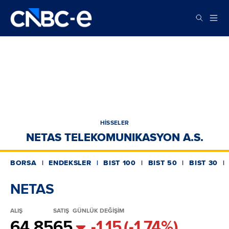
HİSSELER
NETAS TELEKOMUNIKASYON A.S.
BORSA
ENDEKSLER
BIST 100
BIST 50
BIST 30
NETAS
ALIŞ
SATIŞ
GÜNLÜK DEĞİŞİM
64.85
65
-1.15
(-1.74%)