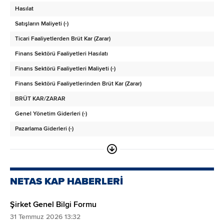
Hasılat
Peşin Ödenmiş Giderler
Satışların Maliyeti (-)
Cari Dönem Vergisiyle İlgili Varlıklar
Ticari Faaliyetlerden Brüt Kar (Zarar)
Diğer Dönen Varlıklar
Finans Sektörü Faaliyetleri Hasılatı
ARA TOPLAM
Finans Sektörü Faaliyetleri Maliyeti (-)
Satış Amaçlı Sınıflandırılan Duran Varlıklar
Finans Sektörü Faaliyetlerinden Brüt Kar (Zarar)
DURAN VARLIKLAR
BRÜT KAR/ZARAR
Finansal Yatırımlar
Genel Yönetim Giderleri (-)
Ticari Alacaklar
Pazarlama Giderleri (-)
- İlişkili Taraflardan Ticari Alacaklar
Araştırma ve Geliştirme Giderleri (-)
- İlişkili Olmayan Taraflardan Ticari Alacaklar
Esas Faaliyetlerden Diğer Gelirler
Finans Sektörü Faaliyetlerinden Alacaklar
Esas Faaliyetlerden Diğer Giderler (-)
- Finans Sektörü Faaliyetleri İlişkili Taraflardan Alacaklar
NETAS KAP HABERLERİ
ESAS FAALİYET KARI/ZARARI
- Finans Sektörü Faaliyetlerinden İlişkili Olmayan Taraflardan Alacaklar
Şirket Genel Bilgi Formu
Yatırım Faaliyetlerinden Gelirler
Diğer Alacaklar
31 Temmuz 2026 13:32
Yatırım Faaliyetlerinden Giderler (-)
- İlişkili Taraflardan Diğer Alacaklar