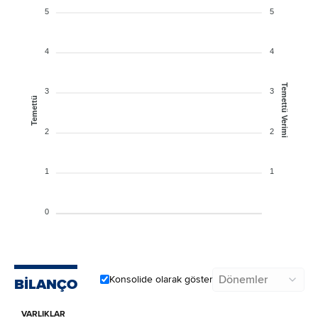
5
5
4
4
Temettü Verimi
3
3
Temettü
2
2
1
1
0
Dönemler
Konsolide olarak göster
BİLANÇO
VARLIKLAR