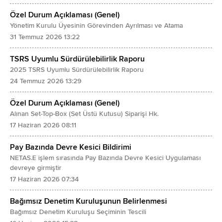
Özkaynak Yöntemiyle Değerlenen Yatırımların Karlarından/Zararlarından Payla
- İlişkili Olmayan Taraflardan Diğer Alacaklar
Özel Durum Açıklaması (Genel)
FİNANSMAN GİDERİ ÖNCESİ FAALİYET KARI/ZARARI
Yönetim Kurulu Üyesinin Görevinden Ayrılması ve Atama
Türev Araçlar
31 Temmuz 2026 13:22
Finansman Gelirleri
Özkaynak Yöntemiyle Değerlenen Yatırımlar
Finansman Giderleri (-)
TSRS Uyumlu Sürdürülebilirlik Raporu
Canlı Varlıklar
2025 TSRS Uyumlu Sürdürülebilirlik Raporu
SÜRDÜRÜLEN FAALİYETLER VERGİ ÖNCESİ KARI/ZARARI
Yatırım Amaçlı Gayrimenkuller
24 Temmuz 2026 13:29
Sürdürülen Faaliyetler Vergi Gideri/Geliri
Maddi Duran Varlıklar
- Dönem Vergi Gideri (-)/Geliri
Özel Durum Açıklaması (Genel)
Maddi Olmayan Duran Varlıklar
Alınan Set-Top-Box (Set Üstü Kutusu) Siparişi Hk.
- Ertelenmiş Vergi Gideri (-)/Geliri
- Şerefiye
17 Haziran 2026 08:11
SÜRDÜRÜLEN FAALİYETLER DÖNEM KARI/ZARARI
- Diğer Maddi Olmayan Duran Varlıklar
DURDURULAN FAALİYETLER DÖNEM KARI/ZARARI
Pay Bazında Devre Kesici Bildirimi
Peşin Ödenmiş Giderler
NETAS.E işlem sırasında Pay Bazında Devre Kesici Uygulaması
DÖNEM KARI/ZARARI
Ertelenmiş Vergi Varlığı
devreye girmiştir
Dönem Karı/Zararının Dağılımı
Diğer Duran Varlıklar
17 Haziran 2026 07:34
- Kontrol Gücü Olmayan Paylar
TOPLAM VARLIKLAR
Bağımsız Denetim Kuruluşunun Belirlenmesi
- Ana Ortaklık Payları
K A Y N A K L A R
Bağımsız Denetim Kuruluşu Seçiminin Tescili
Pay Başına Kazanç
KISA VADELİ YÜKÜMLÜLÜKLER