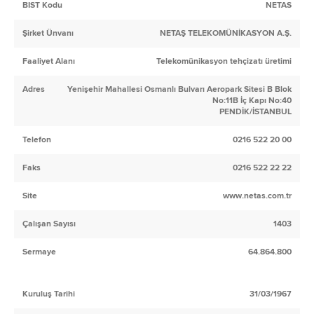
BIST Kodu
NETAS
Şirket Ünvanı
NETAŞ TELEKOMÜNİKASYON A.Ş.
Faaliyet Alanı
Telekomünikasyon tehçizatı üretimi
Adres
Yenişehir Mahallesi Osmanlı Bulvarı Aeropark Sitesi B Blok
No:11B İç Kapı No:40
PENDİK/İSTANBUL
Telefon
0216 522 20 00
Faks
0216 522 22 22
Site
www.netas.com.tr
Çalışan Sayısı
1403
Sermaye
64.864.800
Kuruluş Tarihi
31/03/1967