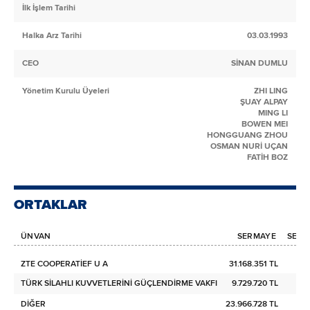
İlk İşlem Tarihi
Halka Arz Tarihi
03.03.1993
CEO
SİNAN DUMLU
Yönetim Kurulu Üyeleri
ZHI LING
ŞUAY ALPAY
MING LI
BOWEN MEI
HONGGUANG ZHOU
OSMAN NURİ UÇAN
FATİH BOZ
ORTAKLAR
ÜNVAN
SERMAYE
SERMA
ZTE COOPERATİEF U A
31.168.351 TL
TÜRK SİLAHLI KUVVETLERİNİ GÜÇLENDİRME VAKFI
9.729.720 TL
DİĞER
23.966.728 TL