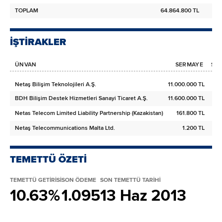
TOPLAM
64.864.800 TL
İŞTİRAKLER
ÜNVAN
SERMAYE
SER
Netaş Bilişim Teknolojileri A.Ş.
11.000.000 TL
BDH Bilişim Destek Hizmetleri Sanayi Ticaret A.Ş.
11.600.000 TL
Netas Telecom Limited Liability Partnership (Kazakistan)
161.800 TL
Netaş Telecommunications Malta Ltd.
1.200 TL
TEMETTÜ ÖZETİ
TEMETTÜ GETİRİSİ
SON ÖDEME
SON TEMETTÜ TARİHİ
10.63%
1.095
13 Haz 2013