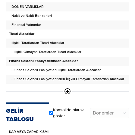
DÖNEN VARLIKLAR
Nakit ve Nakit Benzerleri
Finansal Yatırımlar
Ticari Alacaklar
İlişkili Taraflardan Ticari Alacaklar
- İlişkili Olmayan Taraflardan Ticari Alacaklar
Finans Sektörü Faaliyetlerinden Alacaklar
- Finans Sektörü Faaliyetleri İlişkili Taraflardan Alacaklar
- Finans Sektörü Faaliyetlerinden İlişkili Olmayan Taraflardan Alacaklar
Diğer Alacaklar
- İlişkili Taraflardan Diğer Alacaklar
- İlişkili Olmayan Taraflardan Diğer Alacaklar
GELİR
Konsolide olarak
Dönemler
Türev Araçlar
göster
TABLOSU
Stoklar
KAR VEYA ZARAR KISMI
Canlı Varlıklar