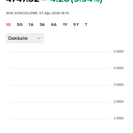
SON GÜNCELLEME: 07 Ağu 2026 18:10
1G
5G
1A
3A
6A
1Y
5Y
T
Dakikalık
5.0000
4.0000
3.0000
2.0000
1.0000