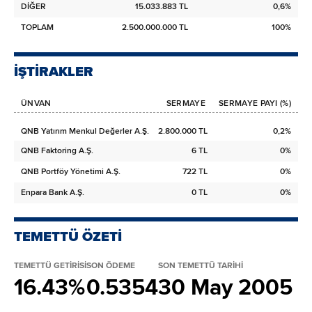
DİĞER
15.033.883 TL
0,6%
TOPLAM
2.500.000.000 TL
100%
İŞTİRAKLER
ÜNVAN
SERMAYE
SERMAYE PAYI (%)
QNB Yatırım Menkul Değerler A.Ş.
2.800.000 TL
0,2%
QNB Faktoring A.Ş.
6 TL
0%
QNB Portföy Yönetimi A.Ş.
722 TL
0%
Enpara Bank A.Ş.
0 TL
0%
TEMETTÜ ÖZETİ
TEMETTÜ GETİRİSİ
SON ÖDEME
SON TEMETTÜ TARİHİ
16.43%
0.5354
30 May 2005