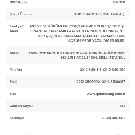
BIST Kodu
QNBFK
Şirket Ünvanı
QNB FİNANSAL KİRALAMA A.Ş.
Faaliyet
MEVZUAT HÜKÜMLERI ÇERÇEVESINDE YURT IÇI VE DIŞI
Alanı
FINANSAL KIRALAMA FAALIYETLERINDE BULUNMAK VE
HER ÇEŞIDI ILE KIRALAMA IŞLEMLERI YAPMAK. ESAS
SÖZLEŞMEDE YAZILI DIĞER IŞLER.
Adres
ESENTEPE MAH. BÜYÜKDERE CAD. KRİSTAL KULE BİNASI
NO:215 KAT:22 34394, ŞİŞLİ, İSTANBUL
Telefon
0212 3491111- 0212 3491180
Faks
0212 3506000- 0212 3506067
Site
www.qnbleasing.com.tr
Çalışan Sayısı
138
Sermaye
2.500.000.000