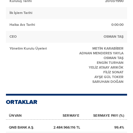
Kuruluş Tarihi
20/03/1990
İlk İşlem Tarihi
Halka Arz Tarihi
0:00:00
CEO
OSMAN TAŞ
Yönetim Kurulu Üyeleri
METİN KARABİBER
ADNAN MENDERES YAYLA
OSMAN TAŞ
ENGİN TURHAN
YELİZ ATAAY ARIKÖK
FİLİZ SONAT
AYŞE GÜL TOKER
SARUHAN DOĞAN
ORTAKLAR
ÜNVAN
SERMAYE
SERMAYE PAYI (%)
QNB BANK A.Ş.
2.484.966.116 TL
99,4%