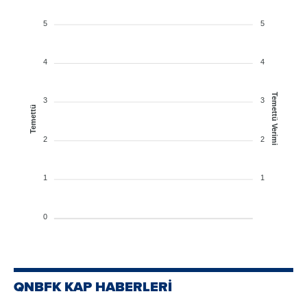
5
5
4
4
Temettü Verimi
3
3
Temettü
2
2
1
1
0
QNBFK KAP HABERLERİ