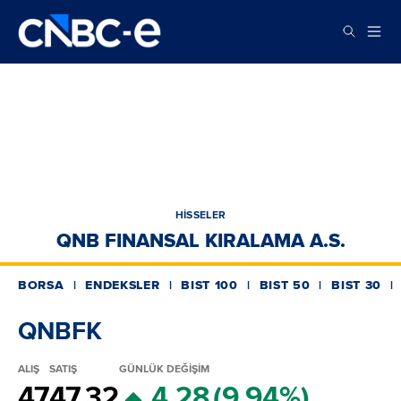
HİSSELER
QNB FINANSAL KIRALAMA A.S.
BORSA
ENDEKSLER
BIST 100
BIST 50
BIST 30
QNBFK
ALIŞ
SATIŞ
GÜNLÜK DEĞİŞİM
47
47.32
4.28
(9.94%)