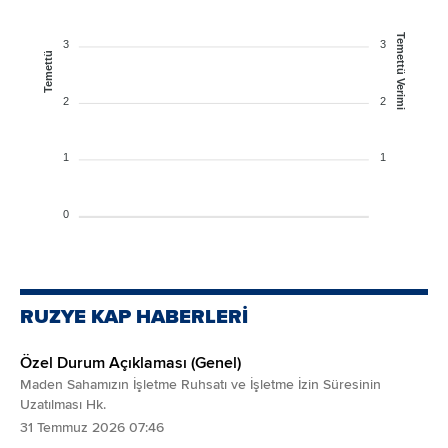
Temettü Verimi
3
3
Temettü
2
2
1
1
0
RUZYE KAP HABERLERİ
Özel Durum Açıklaması (Genel)
Maden Sahamızın İşletme Ruhsatı ve İşletme İzin Süresinin
Uzatılması Hk.
31 Temmuz 2026 07:46