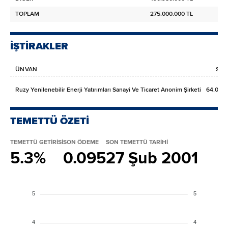
TOPLAM
275.000.000 TL
İŞTİRAKLER
ÜNVAN
SER
Ruzy Yenilenebilir Enerji Yatırımları Sanayi Ve Ticaret Anonim Şirketi
64.000.
TEMETTÜ ÖZETİ
TEMETTÜ GETİRİSİ
SON ÖDEME
SON TEMETTÜ TARİHİ
5.3%
0.095
27 Şub 2001
5
5
4
4