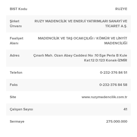
BIST Kodu
RUZYE
Şirket
RUZY MADENCİLİK VE ENERJİ YATIRIMLARI SANAYİ VE
Ünvanı
TİCARET A.Ş.
Faaliyet
MADENCİLİK VE TAŞ OCAKÇILIĞI / KÖMÜR VE LİNYİT
Alanı
MADENCİLİĞİ
Adres
Çınarlı Mah. Ozan Abay Caddesi No :10 Ege Perla B Kule
Kat:12 D:123 Konak-İZMİR
Telefon
0-232-376 84 51
Faks
0-232-376 84 58
Site
www.ruzymadencilik.com.tr
Çalışan Sayısı
41
Sermaye
275.000.000