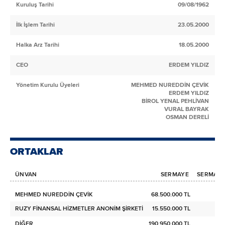
Kuruluş Tarihi
09/08/1962
İlk İşlem Tarihi
23.05.2000
Halka Arz Tarihi
18.05.2000
CEO
ERDEM YILDIZ
Yönetim Kurulu Üyeleri
MEHMED NUREDDİN ÇEVİK
ERDEM YILDIZ
BİROL YENAL PEHLİVAN
VURAL BAYRAK
OSMAN DERELİ
ORTAKLAR
ÜNVAN
SERMAYE
SERMAYE 
MEHMED NUREDDİN ÇEVİK
68.500.000 TL
RUZY FİNANSAL HİZMETLER ANONİM ŞİRKETİ
15.550.000 TL
DİĞER
190.950.000 TL