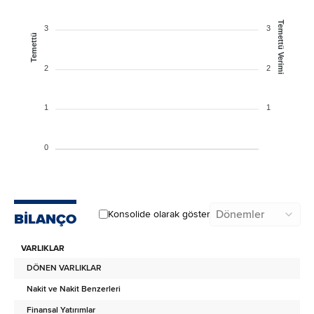
Temettü Verimi
3
3
Temettü
2
2
1
1
0
Dönemler
Konsolide olarak göster
BİLANÇO
VARLIKLAR
DÖNEN VARLIKLAR
Nakit ve Nakit Benzerleri
Finansal Yatırımlar