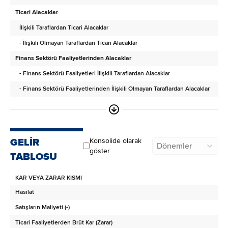
Ticari Alacaklar
İlişkili Taraflardan Ticari Alacaklar
- İlişkili Olmayan Taraflardan Ticari Alacaklar
Finans Sektörü Faaliyetlerinden Alacaklar
- Finans Sektörü Faaliyetleri İlişkili Taraflardan Alacaklar
- Finans Sektörü Faaliyetlerinden İlişkili Olmayan Taraflardan Alacaklar
Diğer Alacaklar
- İlişkili Taraflardan Diğer Alacaklar
- İlişkili Olmayan Taraflardan Diğer Alacaklar
GELİR
Konsolide olarak
Dönemler
Türev Araçlar
göster
TABLOSU
Stoklar
KAR VEYA ZARAR KISMI
Canlı Varlıklar
Hasılat
Peşin Ödenmiş Giderler
Satışların Maliyeti (-)
Cari Dönem Vergisiyle İlgili Varlıklar
Ticari Faaliyetlerden Brüt Kar (Zarar)
Diğer Dönen Varlıklar