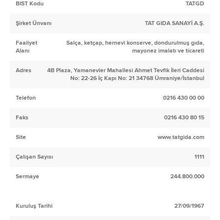
BIST Kodu
TATGD
Şirket Ünvanı
TAT GIDA SANAYİ A.Ş.
Faaliyet
Salça, ketçap, hernevi konserve, dondurulmuş gıda,
Alanı
mayonez imalatı ve ticareti
Adres
4B Plaza, Yamanevler Mahallesi Ahmet Tevfik İleri Caddesi
No: 22-26 İç Kapı No: 21 34768 Ümraniye/İstanbul
Telefon
0216 430 00 00
Faks
0216 430 80 15
Site
www.tatgida.com
Çalışan Sayısı
1111
Sermaye
244.800.000
Kuruluş Tarihi
27/09/1967