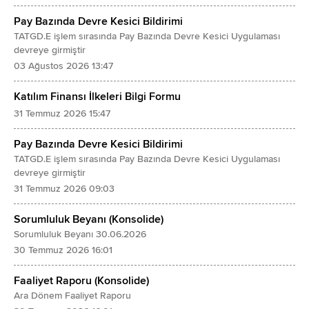
Finansman Giderleri (-)
Pay Bazında Devre Kesici Bildirimi
Canlı Varlıklar
TATGD.E işlem sırasında Pay Bazında Devre Kesici Uygulaması
SÜRDÜRÜLEN FAALİYETLER VERGİ ÖNCESİ KARI/ZARARI
Yatırım Amaçlı Gayrimenkuller
devreye girmiştir
Sürdürülen Faaliyetler Vergi Gideri/Geliri
Maddi Duran Varlıklar
03 Ağustos 2026 13:47
- Dönem Vergi Gideri (-)/Geliri
Maddi Olmayan Duran Varlıklar
Katılım Finansı İlkeleri Bilgi Formu
- Ertelenmiş Vergi Gideri (-)/Geliri
- Şerefiye
31 Temmuz 2026 15:47
SÜRDÜRÜLEN FAALİYETLER DÖNEM KARI/ZARARI
- Diğer Maddi Olmayan Duran Varlıklar
DURDURULAN FAALİYETLER DÖNEM KARI/ZARARI
Pay Bazında Devre Kesici Bildirimi
Peşin Ödenmiş Giderler
TATGD.E işlem sırasında Pay Bazında Devre Kesici Uygulaması
DÖNEM KARI/ZARARI
Ertelenmiş Vergi Varlığı
devreye girmiştir
Dönem Karı/Zararının Dağılımı
Diğer Duran Varlıklar
31 Temmuz 2026 09:03
- Kontrol Gücü Olmayan Paylar
TOPLAM VARLIKLAR
Sorumluluk Beyanı (Konsolide)
- Ana Ortaklık Payları
K A Y N A K L A R
Sorumluluk Beyanı 30.06.2026
Pay Başına Kazanç
KISA VADELİ YÜKÜMLÜLÜKLER
30 Temmuz 2026 16:01
- Sürdürülen Faaliyetlerden Pay Başına Kazanç
Kısa Vadeli Borçlanmalar
Faaliyet Raporu (Konsolide)
- Durdurulan Faaliyetlerden Pay Başına Kazanç
- Banka Kredileri
Ara Dönem Faaliyet Raporu
Sulandırılmış Pay Başına Kazanç