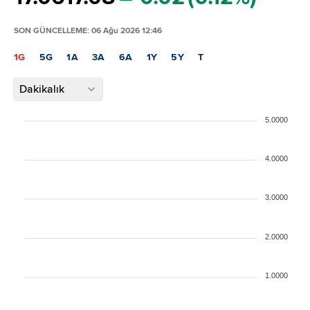
SON GÜNCELLEME: 06 Ağu 2026 12:46
1G
5G
1A
3A
6A
1Y
5Y
T
Dakikalık
5.0000
4.0000
3.0000
2.0000
1.0000