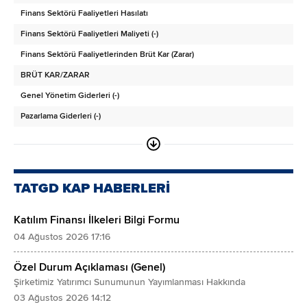
Finans Sektörü Faaliyetleri Hasılatı
ARA TOPLAM
Finans Sektörü Faaliyetleri Maliyeti (-)
Satış Amaçlı Sınıflandırılan Duran Varlıklar
Finans Sektörü Faaliyetlerinden Brüt Kar (Zarar)
DURAN VARLIKLAR
BRÜT KAR/ZARAR
Finansal Yatırımlar
Genel Yönetim Giderleri (-)
Ticari Alacaklar
Pazarlama Giderleri (-)
- İlişkili Taraflardan Ticari Alacaklar
Araştırma ve Geliştirme Giderleri (-)
- İlişkili Olmayan Taraflardan Ticari Alacaklar
Esas Faaliyetlerden Diğer Gelirler
Finans Sektörü Faaliyetlerinden Alacaklar
Esas Faaliyetlerden Diğer Giderler (-)
- Finans Sektörü Faaliyetleri İlişkili Taraflardan Alacaklar
TATGD KAP HABERLERİ
ESAS FAALİYET KARI/ZARARI
- Finans Sektörü Faaliyetlerinden İlişkili Olmayan Taraflardan Alacaklar
Katılım Finansı İlkeleri Bilgi Formu
Yatırım Faaliyetlerinden Gelirler
Diğer Alacaklar
04 Ağustos 2026 17:16
Yatırım Faaliyetlerinden Giderler (-)
- İlişkili Taraflardan Diğer Alacaklar
Özkaynak Yöntemiyle Değerlenen Yatırımların Karlarından/Zararlarından Payla
- İlişkili Olmayan Taraflardan Diğer Alacaklar
Özel Durum Açıklaması (Genel)
FİNANSMAN GİDERİ ÖNCESİ FAALİYET KARI/ZARARI
Şirketimiz Yatırımcı Sunumunun Yayımlanması Hakkında
Türev Araçlar
03 Ağustos 2026 14:12
Finansman Gelirleri
Özkaynak Yöntemiyle Değerlenen Yatırımlar