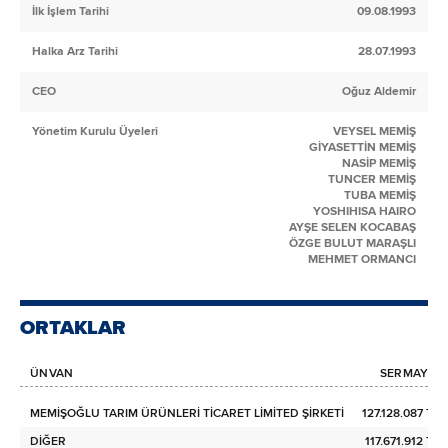
İlk İşlem Tarihi
09.08.1993
Halka Arz Tarihi
28.07.1993
CEO
Oğuz Aldemir
Yönetim Kurulu Üyeleri
VEYSEL MEMİŞ
GİYASETTİN MEMİŞ
NASİP MEMİŞ
TUNCER MEMİŞ
TUBA MEMİŞ
YOSHIHISA HAIRO
AYŞE SELEN KOCABAŞ
ÖZGE BULUT MARAŞLI
MEHMET ORMANCI
ORTAKLAR
ÜNVAN
SERMAYE
MEMİŞOĞLU TARIM ÜRÜNLERİ TİCARET LİMİTED ŞİRKETİ
127.128.087 TL
DİĞER
117.671.912 TL