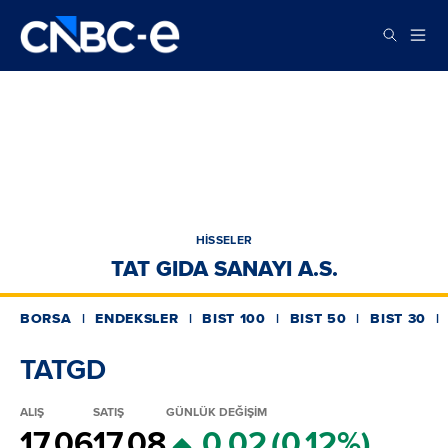
HİSSELER
TAT GIDA SANAYI A.S.
BORSA
ENDEKSLER
BIST 100
BIST 50
BIST 30
TATGD
ALIŞ
SATIŞ
GÜNLÜK DEĞİŞİM
17.06
17.08
0.02
(0.12%)