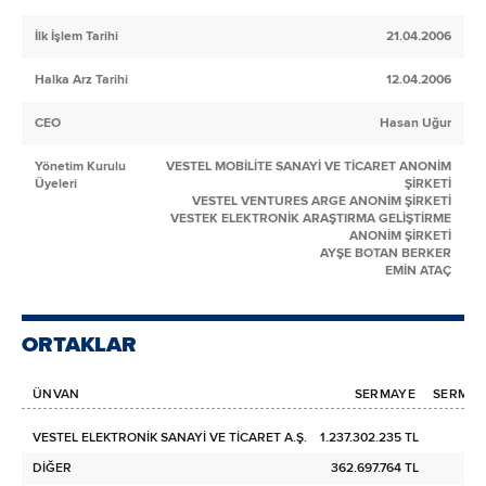
İlk İşlem Tarihi
21.04.2006
Halka Arz Tarihi
12.04.2006
CEO
Hasan Uğur
Yönetim Kurulu
VESTEL MOBİLİTE SANAYİ VE TİCARET ANONİM
Üyeleri
ŞİRKETİ
VESTEL VENTURES ARGE ANONİM ŞİRKETİ
VESTEK ELEKTRONİK ARAŞTIRMA GELİŞTİRME
ANONİM ŞİRKETİ
AYŞE BOTAN BERKER
EMİN ATAÇ
ORTAKLAR
ÜNVAN
SERMAYE
SERMAYE
VESTEL ELEKTRONİK SANAYİ VE TİCARET A.Ş.
1.237.302.235 TL
DİĞER
362.697.764 TL