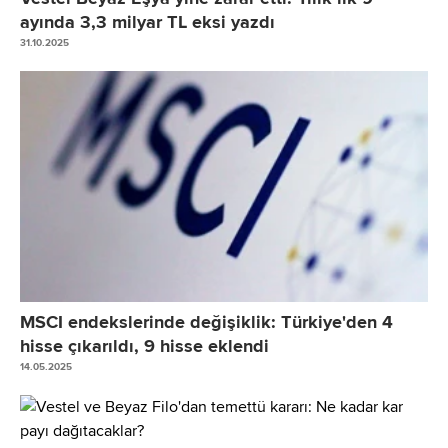
- Diğer Kazanç/Kayıplar
ayında 3,3 milyar TL eksi yazdı
Kardan Ayrılan Kısıtlanmış Yedekler
31.10.2025
Geçmiş Yıllar Karları/Zararları
Net Dönem Karı/Zararı
KONTROL GÜCÜ OLMAYAN PAYLAR
TOPLAM KAYNAKLAR
MSCI endekslerinde değişiklik: Türkiye'den 4
hisse çıkarıldı, 9 hisse eklendi
14.05.2025