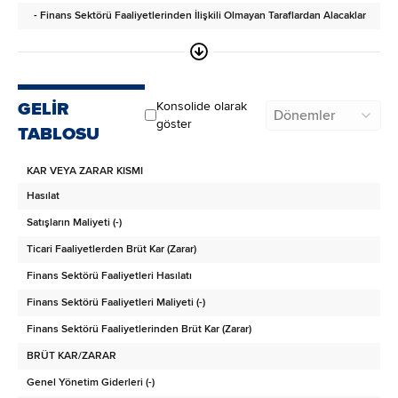
- Finans Sektörü Faaliyetlerinden İlişkili Olmayan Taraflardan Alacaklar
Diğer Alacaklar
- İlişkili Taraflardan Diğer Alacaklar
- İlişkili Olmayan Taraflardan Diğer Alacaklar
GELİR
Konsolide olarak
Dönemler
Türev Araçlar
göster
TABLOSU
Stoklar
KAR VEYA ZARAR KISMI
Canlı Varlıklar
Hasılat
Peşin Ödenmiş Giderler
Satışların Maliyeti (-)
İlişkili Taraflara Peşin Ödenmiş Giderler
Ticari Faaliyetlerden Brüt Kar (Zarar)
Cari Dönem Vergisiyle İlgili Varlıklar
Finans Sektörü Faaliyetleri Hasılatı
Diğer Dönen Varlıklar
Finans Sektörü Faaliyetleri Maliyeti (-)
ARA TOPLAM
Finans Sektörü Faaliyetlerinden Brüt Kar (Zarar)
Satış Amaçlı Sınıflandırılan Duran Varlıklar
BRÜT KAR/ZARAR
DURAN VARLIKLAR
Genel Yönetim Giderleri (-)
Finansal Yatırımlar