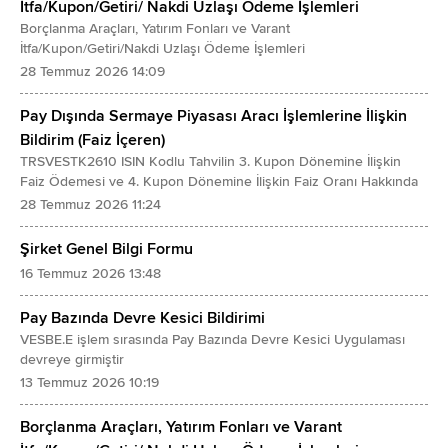
İtfa/Kupon/Getiri/ Nakdi Uzlaşı Ödeme İşlemleri
SÜRDÜRÜLEN FAALİYETLER DÖNEM KARI/ZARARI
- Şerefiye
Borçlanma Araçları, Yatırım Fonları ve Varant
DURDURULAN FAALİYETLER DÖNEM KARI/ZARARI
İtfa/Kupon/Getiri/Nakdi Uzlaşı Ödeme İşlemleri
- Diğer Maddi Olmayan Duran Varlıklar
28 Temmuz 2026 14:09
DÖNEM KARI/ZARARI
Peşin Ödenmiş Giderler
Dönem Karı/Zararının Dağılımı
- İlişkili Taraflara Peşin Ödenmiş Giderler
Pay Dışında Sermaye Piyasası Aracı İşlemlerine İlişkin
- Kontrol Gücü Olmayan Paylar
Bildirim (Faiz İçeren)
İlişkili Olmayan Taraflara Peşin Ödenmiş Giderler
TRSVESTK2610 ISIN Kodlu Tahvilin 3. Kupon Dönemine İlişkin
- Ana Ortaklık Payları
Ertelenmiş Vergi Varlığı
Faiz Ödemesi ve 4. Kupon Dönemine İlişkin Faiz Oranı Hakkında
Pay Başına Kazanç
Diğer Duran Varlıklar
28 Temmuz 2026 11:24
- Sürdürülen Faaliyetlerden Pay Başına Kazanç
TOPLAM VARLIKLAR
Şirket Genel Bilgi Formu
- Durdurulan Faaliyetlerden Pay Başına Kazanç
K A Y N A K L A R
16 Temmuz 2026 13:48
Sulandırılmış Pay Başına Kazanç
KISA VADELİ YÜKÜMLÜLÜKLER
- Sürdürülen Faaliyetlerden Sulandırılmış Pay Başına Kazanç
Pay Bazında Devre Kesici Bildirimi
Kısa Vadeli Borçlanmalar
VESBE.E işlem sırasında Pay Bazında Devre Kesici Uygulaması
- Durdurulan Faaliyetlerden Sulandırılmış Pay Başına Kazanç
- Banka Kredileri
devreye girmiştir
DİĞER KAPSAMLI GELİRLER
13 Temmuz 2026 10:19
Uzun Vadeli Borçlanmaların Kısa Vadeli Kısımları
Kar veya Zararda Yeniden Sınıflandırılmayacaklar
İhraç Edilen Tahviller
Borçlanma Araçları, Yatırım Fonları ve Varant
Maddi Duran Varlıklar Yeniden Değerleme Artışları/Azalışları
Diğer Finansal Yükümlülükler