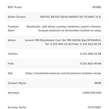
BIST Kodu
VESBE
Şirket Ünvanı
VESTEL BEYAZ EŞYA SANAYİ VE TİCARET A.Ş.
Faaliyet
Buzdolabı, split klima, çamaşır makinesi, pişirici cihazlar,
Alanı
bulaşık makinesi ve termosifon üretimi ve satışı
Adres
Levent 199 Büyükdere Cad. No 199 34394 Şişli/İSTANBUL
Tel: 0 212 456 22 00 Faks: 0 212 422 02 03
Telefon
0 212 456 34 56
Faks
0 212 422 00 66
Site
https://vestelinternational.com/tr/yatirimci-iliskileri-vesbe
Çalışan Sayısı
6698
Sermaye
1.600.000.000
Kuruluş Tarihi
13/11/1997