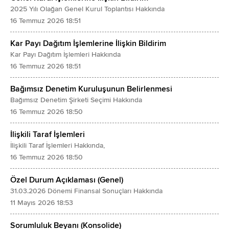
Finansman Gelirleri
Türev Araçlar
2025 Yılı Olağan Genel Kurul Toplantısı Hakkında
Finansman Giderleri (-)
16 Temmuz 2026 18:51
Özkaynak Yöntemiyle Değerlenen Yatırımlar
SÜRDÜRÜLEN FAALİYETLER VERGİ ÖNCESİ KARI/ZARARI
Canlı Varlıklar
Kar Payı Dağıtım İşlemlerine İlişkin Bildirim
Sürdürülen Faaliyetler Vergi Gideri/Geliri
Yatırım Amaçlı Gayrimenkuller
Kar Payı Dağıtım İşlemleri Hakkında
- Dönem Vergi Gideri (-)/Geliri
16 Temmuz 2026 18:51
Maddi Duran Varlıklar
- Ertelenmiş Vergi Gideri (-)/Geliri
Maddi Olmayan Duran Varlıklar
Bağımsız Denetim Kuruluşunun Belirlenmesi
SÜRDÜRÜLEN FAALİYETLER DÖNEM KARI/ZARARI
- Şerefiye
Bağımsız Denetim Şirketi Seçimi Hakkında
DURDURULAN FAALİYETLER DÖNEM KARI/ZARARI
16 Temmuz 2026 18:50
- Diğer Maddi Olmayan Duran Varlıklar
DÖNEM KARI/ZARARI
Peşin Ödenmiş Giderler
İlişkili Taraf İşlemleri
Dönem Karı/Zararının Dağılımı
İlişkili Olmayan Taraflara Peşin Ödenmiş Giderler
İlişkili Taraf İşlemleri Hakkında,
- Kontrol Gücü Olmayan Paylar
16 Temmuz 2026 18:50
Ertelenmiş Vergi Varlığı
- Ana Ortaklık Payları
Diğer Duran Varlıklar
Özel Durum Açıklaması (Genel)
Pay Başına Kazanç
31.03.2026 Dönemi Finansal Sonuçları Hakkında
TOPLAM VARLIKLAR
11 Mayıs 2026 18:53
- Sürdürülen Faaliyetlerden Pay Başına Kazanç
K A Y N A K L A R
- Durdurulan Faaliyetlerden Pay Başına Kazanç
KISA VADELİ YÜKÜMLÜLÜKLER
Sorumluluk Beyanı (Konsolide)