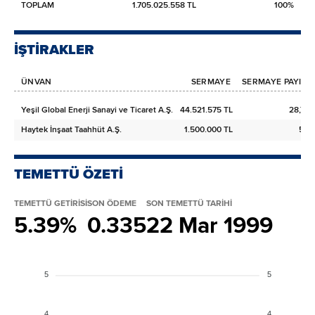
TOPLAM
1.705.025.558 TL
100%
İŞTİRAKLER
ÜNVAN
SERMAYE
SERMAYE PAYI (%)
Yeşil Global Enerji Sanayi ve Ticaret A.Ş.
44.521.575 TL
28,77%
Haytek İnşaat Taahhüt A.Ş.
1.500.000 TL
50%
TEMETTÜ ÖZETİ
TEMETTÜ GETİRİSİ
SON ÖDEME
SON TEMETTÜ TARİHİ
5.39%
0.335
22 Mar 1999
5
5
4
4