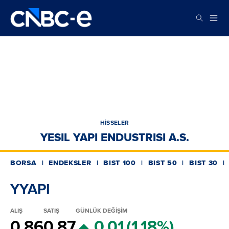
HİSSELER
YESIL YAPI ENDUSTRISI A.S.
BORSA
ENDEKSLER
BIST 100
BIST 50
BIST 30
YYAPI
ALIŞ
SATIŞ
GÜNLÜK DEĞİŞİM
0.86
0.87
0.01
(1.18%)