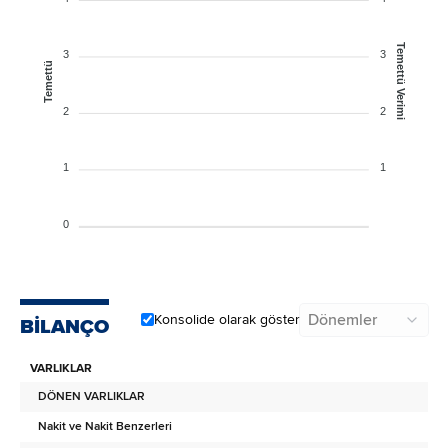
Temettü Verimi
3
3
Temettü
2
2
1
1
0
Dönemler
Konsolide olarak göster
BİLANÇO
VARLIKLAR
DÖNEN VARLIKLAR
Nakit ve Nakit Benzerleri