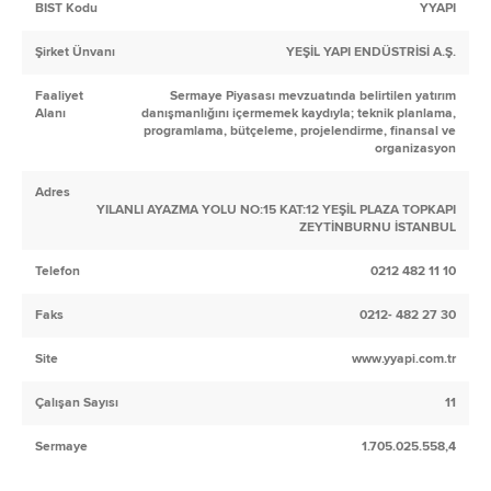
BIST Kodu
YYAPI
Şirket Ünvanı
YEŞİL YAPI ENDÜSTRİSİ A.Ş.
Faaliyet
Sermaye Piyasası mevzuatında belirtilen yatırım
Alanı
danışmanlığını içermemek kaydıyla; teknik planlama,
programlama, bütçeleme, projelendirme, finansal ve
organizasyon
Adres
YILANLI AYAZMA YOLU NO:15 KAT:12 YEŞİL PLAZA TOPKAPI
ZEYTİNBURNU İSTANBUL
Telefon
0212 482 11 10
Faks
0212- 482 27 30
Site
www.yyapi.com.tr
Çalışan Sayısı
11
Sermaye
1.705.025.558,4