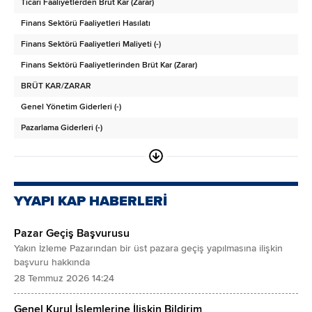
Ticari Faaliyetlerden Brüt Kar (Zarar)
Cari Dönem Vergisiyle İlgili Varlıklar
Finans Sektörü Faaliyetleri Hasılatı
Diğer Dönen Varlıklar
Finans Sektörü Faaliyetleri Maliyeti (-)
ARA TOPLAM
Finans Sektörü Faaliyetlerinden Brüt Kar (Zarar)
Satış Amaçlı Sınıflandırılan Duran Varlıklar
BRÜT KAR/ZARAR
DURAN VARLIKLAR
Genel Yönetim Giderleri (-)
Finansal Yatırımlar
Pazarlama Giderleri (-)
Ticari Alacaklar
Araştırma ve Geliştirme Giderleri (-)
- İlişkili Taraflardan Ticari Alacaklar
Esas Faaliyetlerden Diğer Gelirler
- İlişkili Olmayan Taraflardan Ticari Alacaklar
Esas Faaliyetlerden Diğer Giderler (-)
Finans Sektörü Faaliyetlerinden Alacaklar
YYAPI KAP HABERLERİ
ESAS FAALİYET KARI/ZARARI
- Finans Sektörü Faaliyetleri İlişkili Taraflardan Alacaklar
Pazar Geçiş Başvurusu
Yatırım Faaliyetlerinden Gelirler
- Finans Sektörü Faaliyetlerinden İlişkili Olmayan Taraflardan Alacaklar
Yakın İzleme Pazarından bir üst pazara geçiş yapılmasına ilişkin
Yatırım Faaliyetlerinden Giderler (-)
Diğer Alacaklar
başvuru hakkında
Özkaynak Yöntemiyle Değerlenen Yatırımların Karlarından/Zararlarından Payla
28 Temmuz 2026 14:24
- İlişkili Taraflardan Diğer Alacaklar
FİNANSMAN GİDERİ ÖNCESİ FAALİYET KARI/ZARARI
- İlişkili Olmayan Taraflardan Diğer Alacaklar
Genel Kurul İşlemlerine İlişkin Bildirim