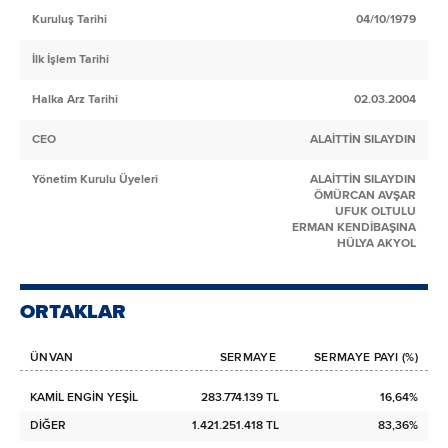
Kuruluş Tarihi
04/10/1979
İlk İşlem Tarihi
Halka Arz Tarihi
02.03.2004
CEO
ALAİTTİN SILAYDIN
Yönetim Kurulu Üyeleri
ALAİTTİN SILAYDIN
ÖMÜRCAN AVŞAR
UFUK OLTULU
ERMAN KENDİBAŞINA
HÜLYA AKYOL
ORTAKLAR
ÜNVAN
SERMAYE
SERMAYE PAYI (%)
KAMİL ENGİN YEŞİL
283.774.139 TL
16,64%
DİĞER
1.421.251.418 TL
83,36%