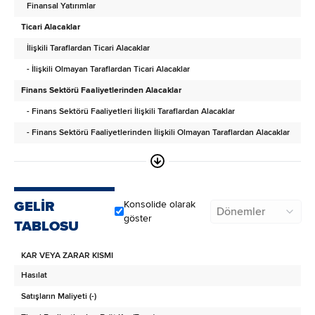
Finansal Yatırımlar
Ticari Alacaklar
İlişkili Taraflardan Ticari Alacaklar
- İlişkili Olmayan Taraflardan Ticari Alacaklar
Finans Sektörü Faaliyetlerinden Alacaklar
- Finans Sektörü Faaliyetleri İlişkili Taraflardan Alacaklar
- Finans Sektörü Faaliyetlerinden İlişkili Olmayan Taraflardan Alacaklar
Diğer Alacaklar
- İlişkili Taraflardan Diğer Alacaklar
- İlişkili Olmayan Taraflardan Diğer Alacaklar
GELİR
Konsolide olarak
Dönemler
Türev Araçlar
göster
TABLOSU
Stoklar
KAR VEYA ZARAR KISMI
Canlı Varlıklar
Hasılat
Peşin Ödenmiş Giderler
Satışların Maliyeti (-)
İlişkili Taraflara Peşin Ödenmiş Giderler