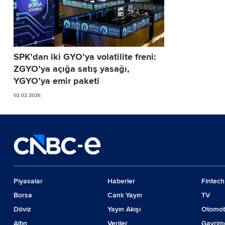
SPK’dan iki GYO’ya volatilite freni:
ZGYO’ya açığa satış yasağı,
YGYO’ya emir paketi
02.02.2026
Piyasalar
Haberler
Fintech
Borsa
Canlı Yayın
TV
Döviz
Yayın Akışı
Otomot
Altın
Veriler
Gayrim