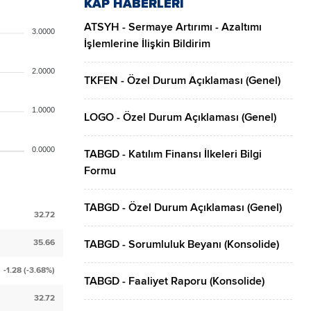
KAP HABERLERİ
ATSYH - Sermaye Artırımı - Azaltımı
3.0000
İşlemlerine İlişkin Bildirim
2.0000
TKFEN - Özel Durum Açıklaması (Genel)
1.0000
LOGO - Özel Durum Açıklaması (Genel)
0.0000
TABGD - Katılım Finansı İlkeleri Bilgi
Formu
TABGD - Özel Durum Açıklaması (Genel)
32.72
35.66
TABGD - Sorumluluk Beyanı (Konsolide)
-1.28 (-3.68%)
TABGD - Faaliyet Raporu (Konsolide)
32.72