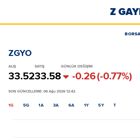
Z GAY
BORS
ZGYO
ALIŞ
SATIŞ
GÜNLÜK DEĞİŞİM
33.52
33.58
-0.26
(-0.77%)
SON GÜNCELLEME: 06 Ağu 2026 12:42
1G
5G
1A
3A
6A
1Y
5Y
T