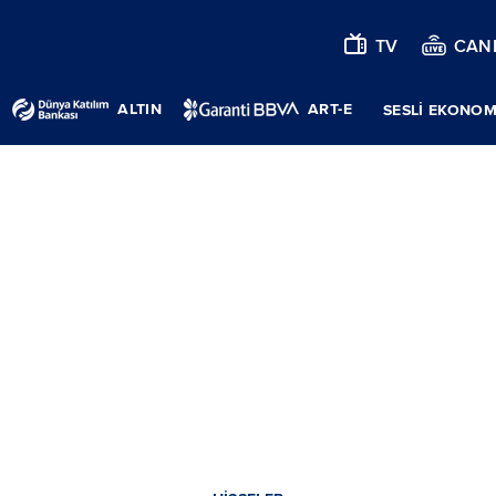
TV
CANL
ALTIN
ART-E
SESLİ EKONOM