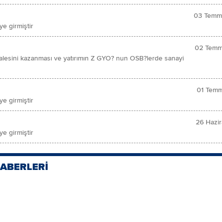
03 Temm
e girmiştir
02 Temm
ihalesini kazanması ve yatırımın Z GYO? nun OSB?lerde sanayi
01 Temm
e girmiştir
26 Hazi
e girmiştir
HABERLERİ