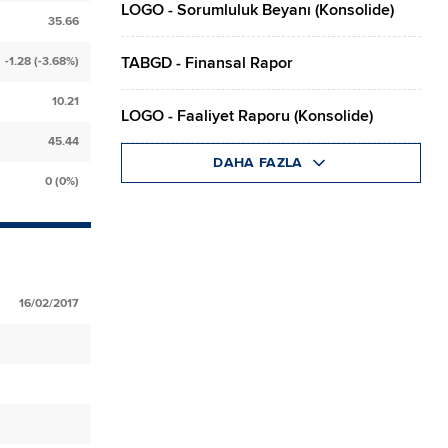
LOGO - Sorumluluk Beyanı (Konsolide)
35.66
TABGD - Finansal Rapor
-1.28 (-3.68%)
10.21
LOGO - Faaliyet Raporu (Konsolide)
45.44
DAHA FAZLA
0 (0%)
16/02/2017