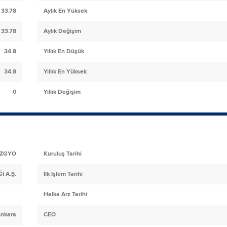
33.78
Aylık En Yüksek
33.78
Aylık Değişim
34.8
Yıllık En Düşük
34.8
Yıllık En Yüksek
0
Yıllık Değişim
ZGYO
Kuruluş Tarihi
I A.Ş.
İlk İşlem Tarihi
Halka Arz Tarihi
Ankara
CEO