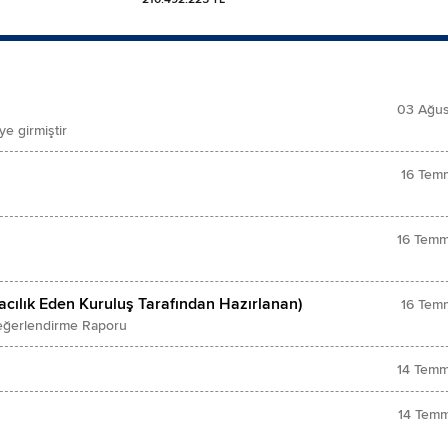
03 Ağus
e girmiştir
16 Tem
16 Temm
racılık Eden Kuruluş Tarafından Hazırlanan)
16 Tem
 Değerlendirme Raporu
14 Temm
14 Temm