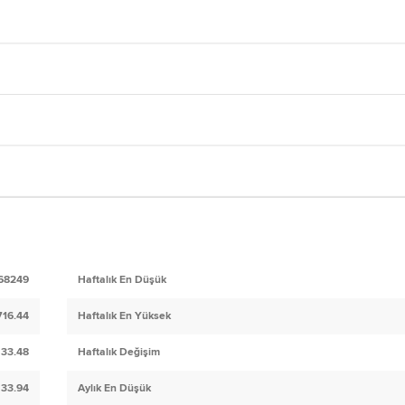
68249
Haftalık En Düşük
716.44
Haftalık En Yüksek
33.48
Haftalık Değişim
33.94
Aylık En Düşük