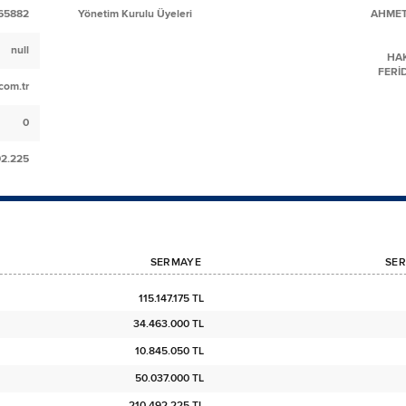
65882
Yönetim Kurulu Üyeleri
AHMET
null
HA
FERİ
com.tr
0
92.225
SERMAYE
SER
115.147.175 TL
34.463.000 TL
10.845.050 TL
50.037.000 TL
210.492.225 TL