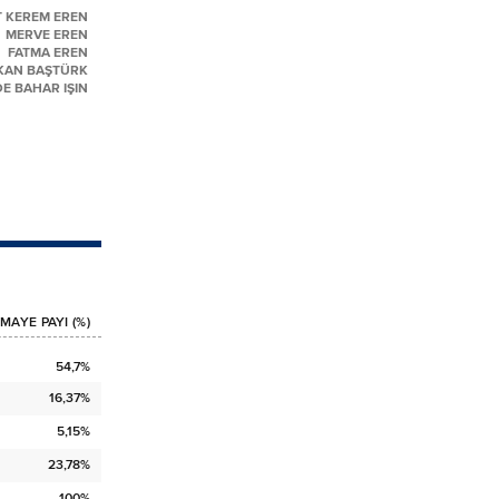
 KEREM EREN
MERVE EREN
FATMA EREN
KAN BAŞTÜRK
DE BAHAR IŞIN
MAYE PAYI (%)
54,7%
16,37%
5,15%
23,78%
100%