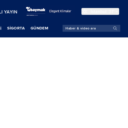
İstanbul
31°
I YAYIN
SIGORTA
GÜNDEM
İ