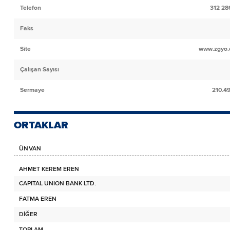
Telefon
312 28
Faks
Site
www.zgyo.
Çalışan Sayısı
Sermaye
210.4
ORTAKLAR
ÜNVAN
AHMET KEREM EREN
CAPITAL UNION BANK LTD.
FATMA EREN
DİĞER
TOPLAM