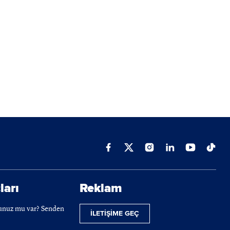
ları
Reklam
cunuz mu var? Senden
İLETİŞİME GEÇ