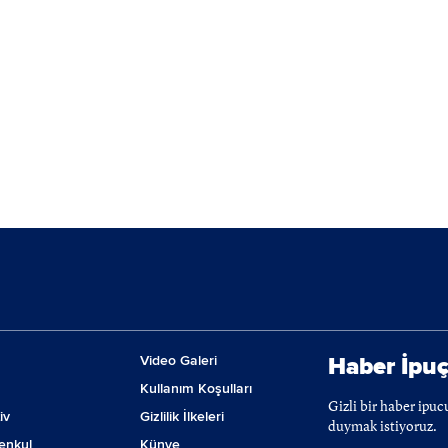
Video Galeri
Haber İpuç
Kullanım Koşulları
Gizli bir haber ipu
iv
Gizlilik İlkeleri
duymak istiyoruz.
enkul
Künye