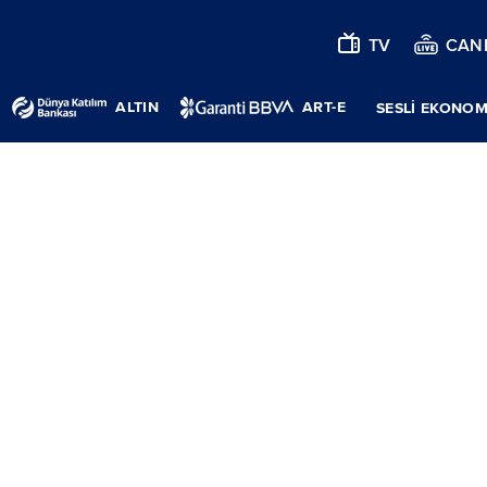
TV
CANL
ALTIN
ART-E
SESLİ EKONOM