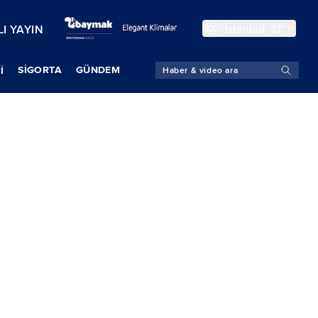
İstanbul
31°
I YAYIN
SIGORTA
GÜNDEM
İ