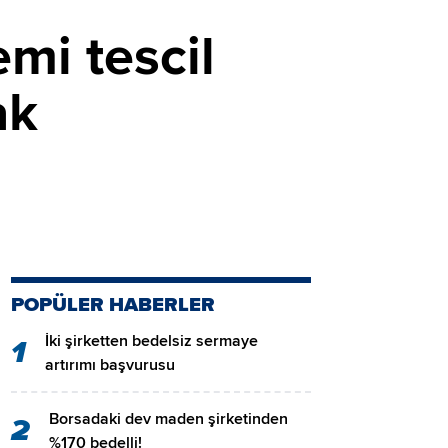
mi tescil
ak
POPÜLER HABERLER
İki şirketten bedelsiz sermaye
1
artırımı başvurusu
Borsadaki dev maden şirketinden
2
%170 bedelli!