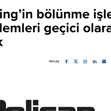
ing’in bölünme işle
şlemleri geçici olar
k
PAYLAŞ