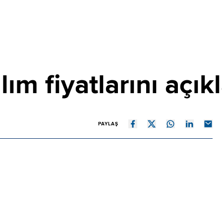
ım fiyatlarını açık
PAYLAŞ
2027 sezonunda kabuklu fındığın kilogram alım fiyatı
n kalite fındık 255 liradan, Levant kalite fındık ise 250