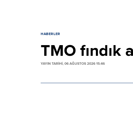
HABERLER
TMO fındık al
YAYIN TARİHİ, 06 AĞUSTOS 2026 15:46
TMO'nun açıkladığı fiyatlara göre 2026/
kaliteye göre farklılık gösterecek. Giresu
liradan alınacak.