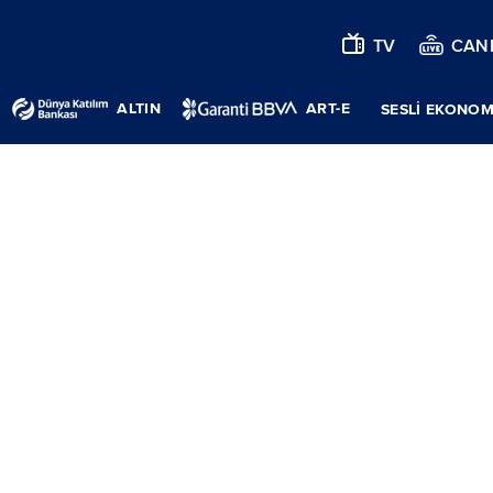
TV
CANL
ALTIN
ART-E
SESLİ EKONOM