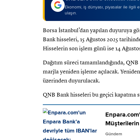
Ekonomi, iş dünyası, piyasalar ile ilgili
ulaşın.
Borsa İstanbul’dan yapılan duyuruya gör
Bank hisseleri, 15 Ağustos 2025 tarihind
Hisselerin son işlem günü ise 14 Ağusto
Dağıtım süreci tamamlandığında, QNB Ba
marjla yeniden işleme açılacak. Yenide
üzerinden duyurulacak.
QNB Bank hisseleri bu geçici kapatma s
Enpara.com'
Müşterileri
Gündem