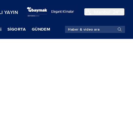
İstanbul
24°
I YAYIN
SIGORTA
GÜNDEM
İ