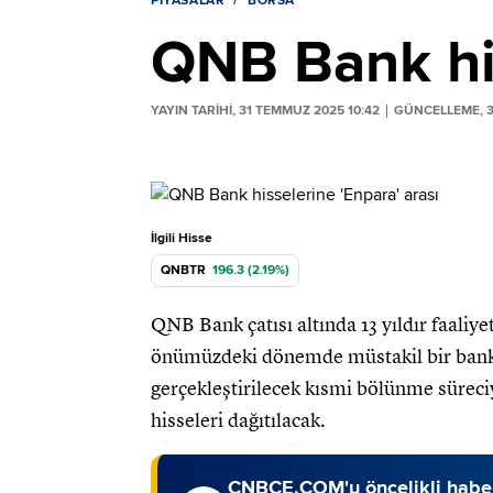
PIYASALAR
BORSA
QNB Bank his
YAYIN TARİHİ, 31 TEMMUZ 2025 10:42
GÜNCELLEME, 3
İlgili Hisse
QNBTR
196.3 (2.19%)
QNB Bank çatısı altında 13 yıldır faaliye
önümüzdeki dönemde müstakil bir banka
gerçekleştirilecek kısmi bölünme sürec
hisseleri dağıtılacak.
CNBCE.COM'u öncelikli haber