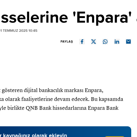
selerine 'Enpara' 
1 TEMMUZ 2025 10:45
PAYLAŞ
t gösteren dijital bankacılık markası Enpara,
 olarak faaliyetlerine devam edecek. Bu kapsamda
iyle birlikte QNB Bank hissedarlarına Enpara Bank
 kaynağınız olarak ekleyin