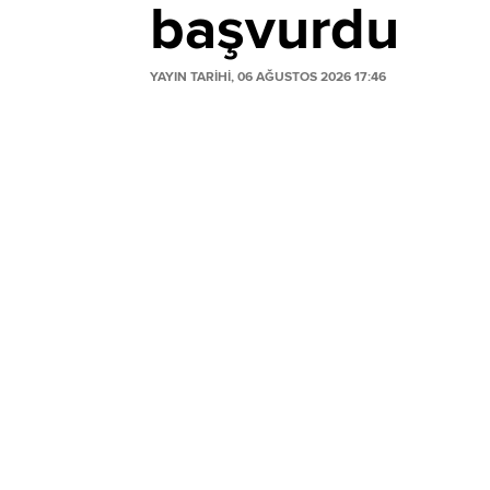
başvurdu
YAYIN TARİHİ, 06 AĞUSTOS 2026 17:46
Mavi Giyim, pay geri alım programı kapsa
itfası için sermaye azaltımı sürecini başl
başvurdu.