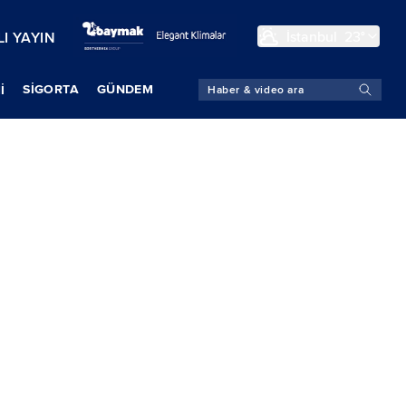
İstanbul
23°
I YAYIN
SIGORTA
GÜNDEM
İ