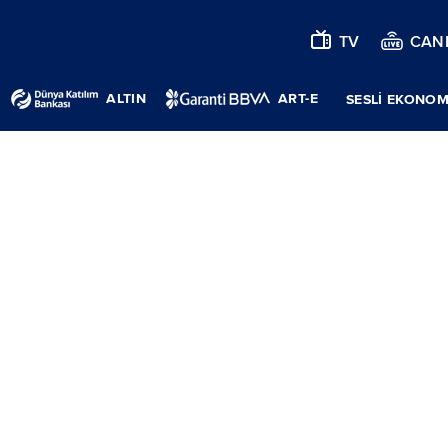
TV
CANL
ALTIN
ART-E
SESLİ EKONOM