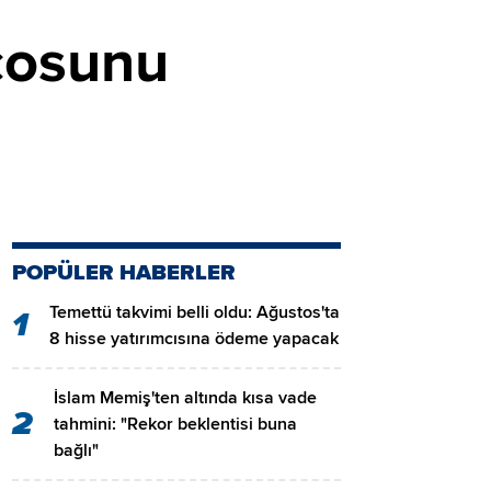
nçosunu
POPÜLER HABERLER
Temettü takvimi belli oldu: Ağustos'ta
1
8 hisse yatırımcısına ödeme yapacak
İslam Memiş'ten altında kısa vade
2
tahmini: "Rekor beklentisi buna
bağlı"