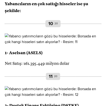
Yabancıların en çok sattığı hisseler ise şu
şekilde:
10
20
1- Aselsan (ASELS)
Net Satış: 161.395.449 milyon dolar
11
20
2- Destek Finans Faktöring (DSTKF)