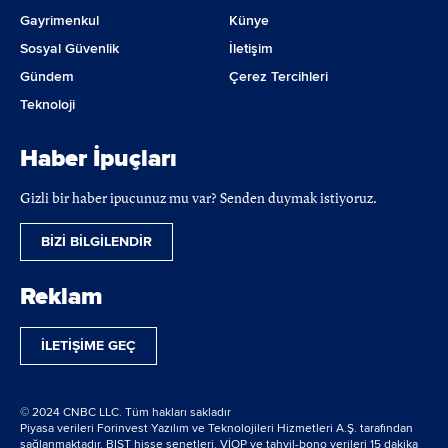
Gayrimenkul
Künye
Sosyal Güvenlik
İletişim
Gündem
Çerez Tercihleri
Teknoloji
Haber İpuçları
Gizli bir haber ipucunuz mu var? Senden duymak istiyoruz.
BİZİ BİLGİLENDİR
Reklam
İLETİŞİME GEÇ
© 2024 CNBC LLC. Tüm hakları sakladır
Piyasa verileri Forinvest Yazılım ve Teknolojileri Hizmetleri A.Ş. tarafından
sağlanmaktadır. BIST hisse senetleri, VİOP ve tahvil-bono verileri 15 dakika