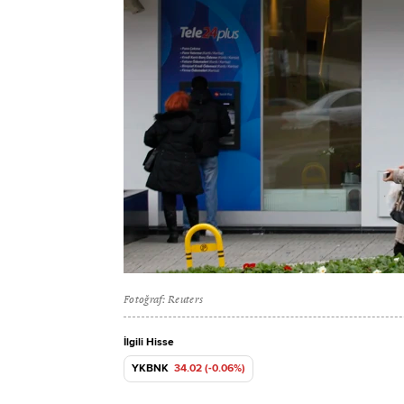
Fotoğraf: Reuters
İlgili Hisse
YKBNK
34.02 (-0.06%)