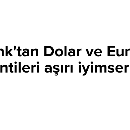
tan Dolar ve Euro
tileri aşırı iyimser
PAYLAŞ
lenen dolar algısının zayıflamaya başladığını açıkladı.
r bulan banka, faiz görünümünün revize edilmesiyle doların
e 2026 sonunda 1,17 olacağını öngördü.