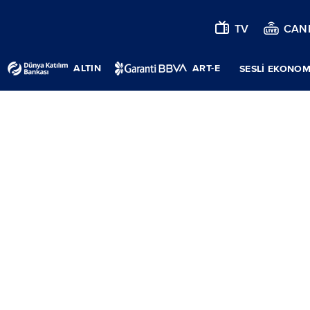
TV
CANL
ALTIN
ART-E
SESLİ EKONOM