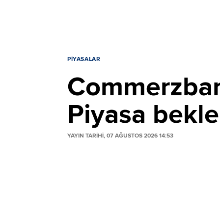
PIYASALAR
Commerzbank'
Piyasa beklen
YAYIN TARİHİ, 07 AĞUSTOS 2026 14:53
Commerzbank, Fed’in şahin tutumuyla güç
Ek faiz artışı beklentilerini aşırı iyimse
baskılanacağını, EUR/USD paritesinin is