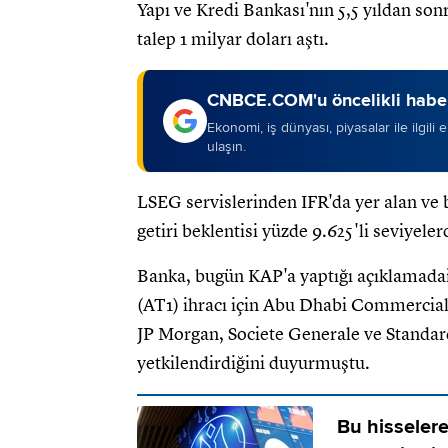
Yapı ve Kredi Bankası'nın 5,5 yıldan sonra
talep 1 milyar doları aştı.
CNBCE.COM'u öncelikli haber
Ekonomi, iş dünyası, piyasalar ile ilgili
ulaşın.
LSEG servislerinden IFR'da yer alan ve 
getiri beklentisi yüzde 9.625'li seviyele
Banka, bugün KAP'a yaptığı açıklamadai
(AT1) ihracı için Abu Dhabi Commercia
JP Morgan, Societe Generale ve Standa
yetkilendirdiğini duyurmuştu.
Bu hisselere 