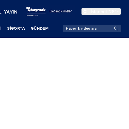
İstanbul
26°
I YAYIN
SIGORTA
GÜNDEM
İ