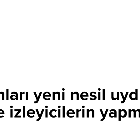
ları yeni nesil uyd
te izleyicilerin yap