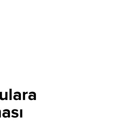
ulara
ması