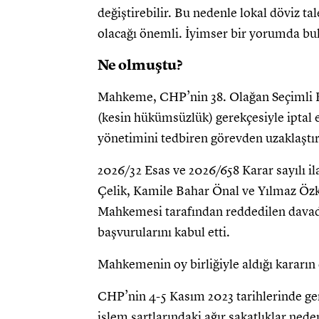
değiştirebilir. Bu nedenle lokal döviz tal
olacağı önemli. İyimser bir yorumda 
Ne olmuştu?
Mahkeme, CHP’nin 38. Olağan Seçimli Kur
(kesin hükümsüzlük) gerekçesiyle iptal
yönetimini tedbiren görevden uzaklaştır
2026/32 Esas ve 2026/658 Karar sayılı i
Çelik, Kamile Bahar Önal ve Yılmaz Özk
Mahkemesi tarafından reddedilen davada
başvurularını kabul etti.
Mahkemenin oy birliğiyle aldığı kararın 
CHP’nin 4-5 Kasım 2023 tarihlerinde ger
işlem şartlarındaki ağır sakatlıklar ned