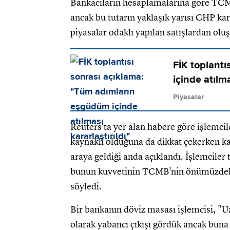
Bankacıların hesaplamalarına göre TCMB 
ancak bu tutarın yaklaşık yarısı CHP kar
piyasalar odaklı yapılan satışlardan oluş
FİK toplant
içinde atılma
Piyasalar
Reuters'ta yer alan habere göre işlemci
kaynaklı olduğuna da dikkat çekerken ka
araya geldiği anda açıklandı. İşlemciler
bunun kuvvetinin TCMB'nin önümüzdeki d
söyledi.
Bir bankanın döviz masası işlemcisi, "Uzu
olarak yabancı çıkışı gördük ancak buna