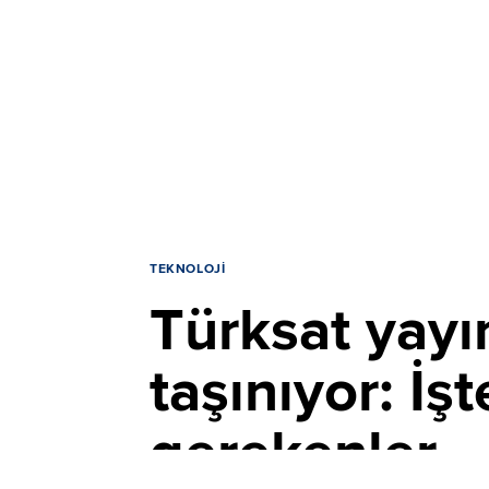
TEKNOLOJI
Türksat yayın
taşınıyor: İş
gerekenler