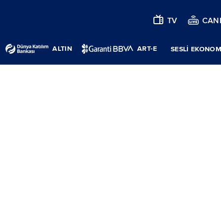
TV
CANL
ALTIN
ART-E
SESLİ EKONOM