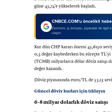
güne 45,74'e yükselerek başladı.
CNBCE.COM'u öncelikli haber
Ekonomi, iş dünyası, piyasalar ile ilgili
ulaşın.
Kur dün CHP kararı öncesi 45,6150 seviy
0,3 değer kaybederken bu süreçte TL'y
(TCMB) milyarlarca dölar döviz satışı da
değer kazandı.
Döviz piyasasında euro/TL de 53,13 sev
Güncel döviz kurları için tıklayın
6-8 milyar dolarlık döviz satışı