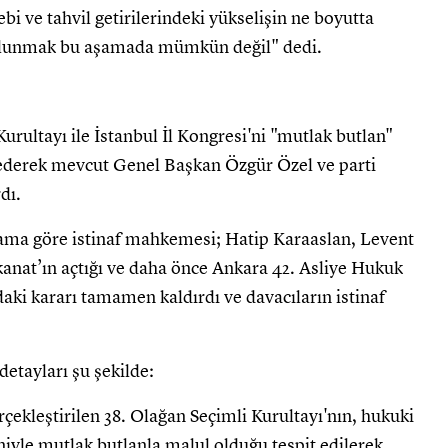
ebi ve tahvil getirilerindeki yükselişin ne boyutta
bulunmak bu aşamada mümkün değil" dedi.
ultayı ile İstanbul İl Kongresi'ni "mutlak butlan"
 ederek mevcut Genel Başkan Özgür Özel ve parti
dı.
lama göre istinaf mahkemesi; Hatip Karaaslan, Levent
anat’ın açtığı ve daha önce Ankara 42. Asliye Hukuk
ki kararı tamamen kaldırdı ve davacıların istinaf
detayları şu şekilde:
çekleştirilen 38. Olağan Seçimli Kurultayı'nın, hukuki
eniyle mutlak butlanla malul olduğu tespit edilerek,