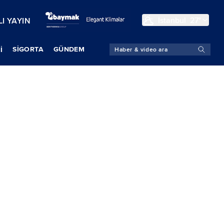
İstanbul
27°
I YAYIN
SIGORTA
GÜNDEM
İ