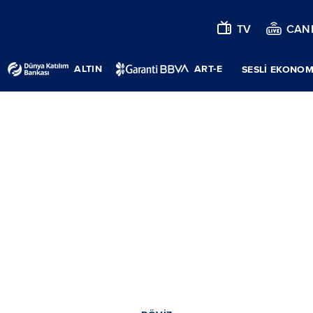
TV
CANL
ALTIN
ART-E
SESLİ EKONOM