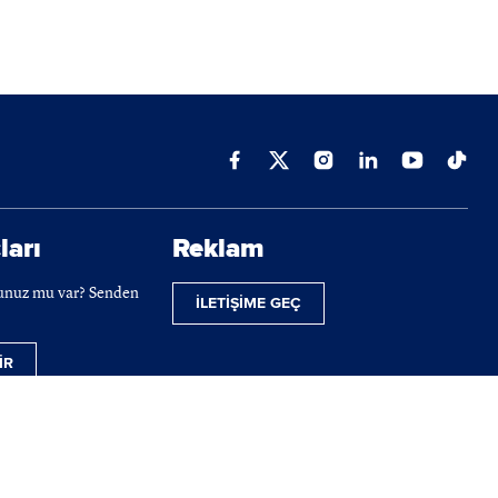
ları
Reklam
cunuz mu var? Senden
İLETİŞİME GEÇ
İR