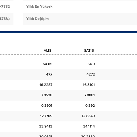
0.7882
Yıllık En Yüksek
1.73%)
Yıllık Değişim
ALIŞ
SATIŞ
54.85
54.9
47.7
47.72
16.2287
16.3101
7.0528
7.0881
0.3901
0.392
12.7709
12.8349
33.9413
34.1114
30.0874
30.2382