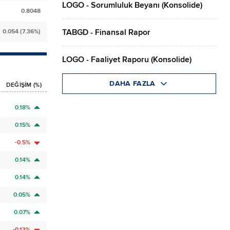
LOGO - Sorumluluk Beyanı (Konsolide)
0.8048
TABGD - Finansal Rapor
0.054 (7.36%)
LOGO - Faaliyet Raporu (Konsolide)
DAHA FAZLA
DEĞİŞİM (%)
0.18%
0.15%
-0.5%
0.14%
0.14%
0.05%
0.07%
-0.13%