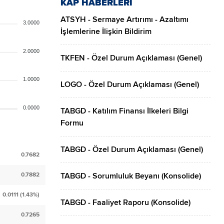
KAP HABERLERİ
ATSYH - Sermaye Artırımı - Azaltımı
3.0000
İşlemlerine İlişkin Bildirim
2.0000
TKFEN - Özel Durum Açıklaması (Genel)
1.0000
LOGO - Özel Durum Açıklaması (Genel)
0.0000
TABGD - Katılım Finansı İlkeleri Bilgi
Formu
TABGD - Özel Durum Açıklaması (Genel)
0.7682
0.7882
TABGD - Sorumluluk Beyanı (Konsolide)
0.0111 (1.43%)
TABGD - Faaliyet Raporu (Konsolide)
0.7265