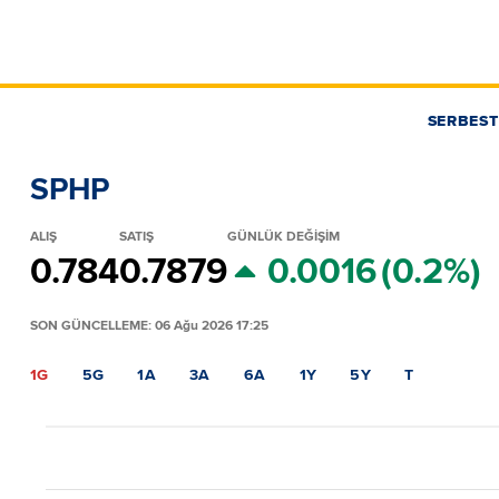
SERBEST
SPHP
ALIŞ
SATIŞ
GÜNLÜK DEĞİŞİM
0.784
0.7879
0.0016
(0.2%)
SON GÜNCELLEME: 06 Ağu 2026 17:25
1G
5G
1A
3A
6A
1Y
5Y
T