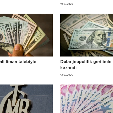
19.07.2026
li liman talebiyle
Dolar jeopolitik gerilimle
kazandı
13.07.2026