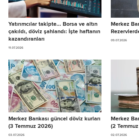
Yatırımcılar takipte... Borsa ve altın
Merkez Ban
çakıldı, döviz şahlandı: İşte haftanın
Rezervlerd
kazandıranları
09.07.2026
11.07.2026
Merkez Bankası güncel döviz kurları
Merkez Ban
(3 Temmuz 2026)
(2 Temmuz
03.07.2026
02.07.2026