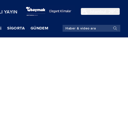
İstanbul
29°
I YAYIN
SIGORTA
GÜNDEM
İ