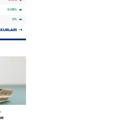
0.08%
0%
 KURLARI
L
ne