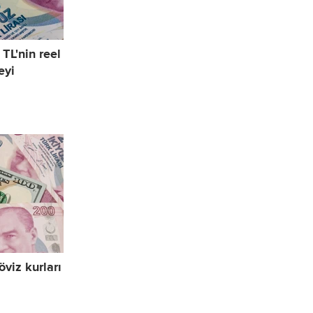
TL'nin reel
eyi
viz kurları