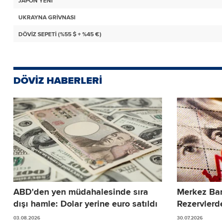
JAPON YENİ
UKRAYNA GRİVNASI
DÖVİZ SEPETİ (%55 $ + %45 €)
DÖVİZ HABERLERİ
ABD'den yen müdahalesinde sıra
Merkez Ban
dışı hamle: Dolar yerine euro satıldı
Rezervlerd
03.08.2026
30.07.2026