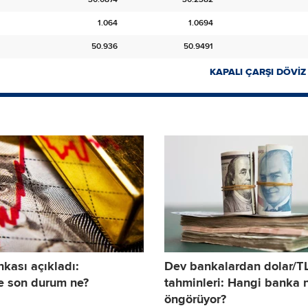
1.064
1.0694
50.936
50.9491
KAPALI ÇARŞI DÖVİZ
kası açıkladı:
Dev bankalardan dolar/T
e son durum ne?
tahminleri: Hangi banka 
öngörüyor?