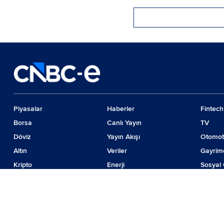
Piyasalar
Haberler
Fintech
Borsa
Canlı Yayın
TV
Döviz
Yayın Akışı
Otomot
Altın
Veriler
Gayrim
Kripto
Enerji
Sosyal 
Emtia
Girişim
Günde
Faiz
İş Dünyası
Teknolo