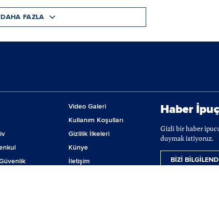
DAHA FAZLA
Video Galeri
Haber İpuç
Kullanım Koşulları
Gizli bir haber ipu
iv
Gizlilik İlkeleri
duymak istiyoruz.
enkul
Künye
BİZİ BİLGİLEND
Güvenlik
İletişim
m
Çerez Tercihleri
ji