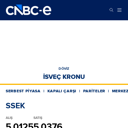
DÖVİZ
İSVEÇ KRONU
SERBEST PİYASA
KAPALI ÇARŞI
PARİTELER
MERKEZ
SSEK
ALIŞ
SATIŞ
5.0125
5.0376