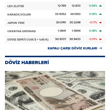
12.769
12.833
0.04%
LEH ZLOTİSİ
33.9352
34.1053
0.05%
KANADA DOLARI
30.0741
30.2248
-0.17%
JAPON YENİ
1.0641
1.0694
0.08%
UKRAYNA GRİVNASI
50.9337
50.9433
-0.01%
DÖVİZ SEPETİ (%55 $ + %45 €)
KAPALI ÇARŞI DÖVİZ KURLARI
DÖVİZ HABERLERİ