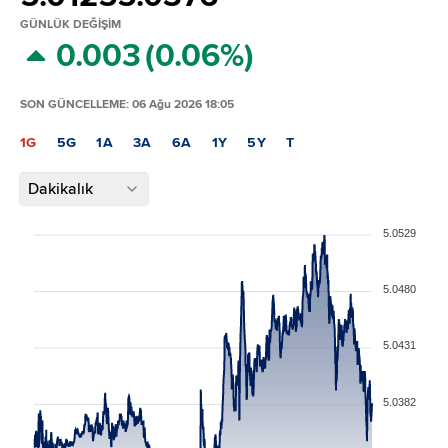
GÜNLÜK DEĞİŞİM
0.003
(0.06%)
SON GÜNCELLEME: 06 Ağu 2026 18:05
1G
5G
1A
3A
6A
1Y
5Y
T
Dakikalık
5.0529
5.0480
5.0431
5.0382