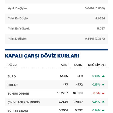
Aylık Değişim
0.0414 (0.83%)
Yıllık En Düşük
4.6354
Yıllık En Yüksek
5.057
Yıllık Değişim
0.3441 (7.33%)
KAPALI ÇARŞI DÖVİZ KURLARI
DÖVİZ
ALIŞ
SATIŞ
DEĞİŞİM (%)
54.85
54.9
0.18%
EURO
47.7
47.72
0.15%
DOLAR
16.2287
16.3101
-0.5%
TUNUS DİNARI
7.0524
7.0877
0.14%
ÇİN YUANI RENMİNBİSİ
0.3901
0.392
0.14%
SURİYE LİRASI