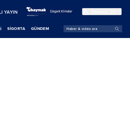
İstanbul
25°
I YAYIN
SIGORTA
GÜNDEM
İ