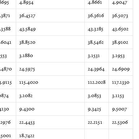
8695
4.8934
4.8661
4.9047
.3871
36.4527
36.3616
36.5073
.3588
43.5849
43.3285
43.6502
.6041
38.8520
38.5462
38.9102
1553
3.1880
3.1531
3.1953
.4870
24.5975
24.3964
24.6909
3.9115
115.4020
112.2028
117.1330
0874
3.1082
3.0853
3.1153
4130
9.4300
9.3425
9.5007
.2976
22.4453
22.2151
22.5306
.5001
18.7422