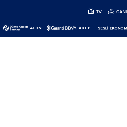
TV
CANL
ALTIN
ART-E
SESLİ EKONOM