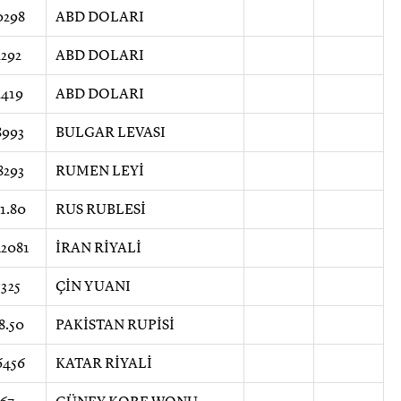
0298
ABD DOLARI
2292
ABD DOLARI
2419
ABD DOLARI
8993
BULGAR LEVASI
8293
RUMEN LEYİ
1.80
RUS RUBLESİ
2081
İRAN RİYALİ
3325
ÇİN YUANI
8.50
PAKİSTAN RUPİSİ
6456
KATAR RİYALİ