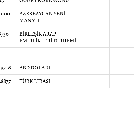
67
GÜNEY KORE WONU
7000
AZERBAYCAN YENİ
MANATI
6730
BİRLEŞİK ARAP
EMİRLİKLERİ DİRHEMİ
29746
ABD DOLARI
.8877
TÜRK LİRASI