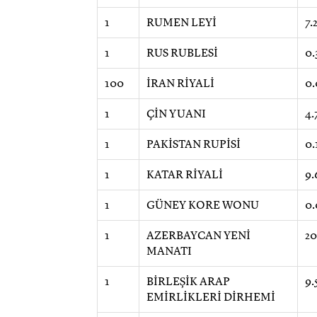
1
RUMEN LEYİ
7.
1
RUS RUBLESİ
0.
100
İRAN RİYALİ
0.
1
ÇİN YUANI
4.
1
PAKİSTAN RUPİSİ
0.
1
KATAR RİYALİ
9.
1
GÜNEY KORE WONU
0.
1
AZERBAYCAN YENİ
20
MANATI
1
BİRLEŞİK ARAP
9.
EMİRLİKLERİ DİRHEMİ