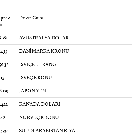
praz
Döviz Cinsi
ur
6161
AVUSTRALYA DOLARI
2453
DANİMARKA KRONU
9132
İSVİÇRE FRANGI
.15
İSVEÇ KRONU
8.09
JAPON YENİ
4411
KANADA DOLARI
.42
NORVEÇ KRONU
7539
SUUDİ ARABİSTAN RİYALİ