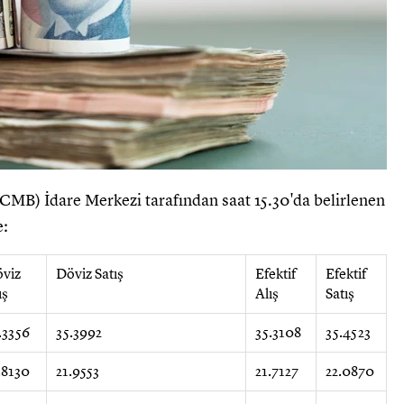
MB) İdare Merkezi tarafından saat 15.30'da belirlenen
e:
viz
Döviz Satış
Efektif
Efektif
ış
Alış
Satış
.3356
35.3992
35.3108
35.4523
.8130
21.9553
21.7127
22.0870