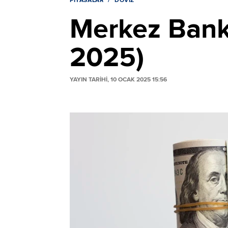
PIYASALAR
DÖVIZ
Merkez Banka
2025)
YAYIN TARİHİ, 10 OCAK 2025 15:56