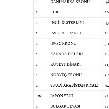
1
DANİMARKA KRONU
4.
1
EURO
36
1
İNGİLİZ STERLİNİ
43
1
İSVİÇRE FRANGI
38
1
İSVEÇ KRONU
3.
1
KANADA DOLARI
24
1
KUVEYT DİNARI
11
1
NORVEÇ KRONU
3.
1
SUUDİ ARABİSTAN RİYALİ
9.
100
JAPON YENİ
22
1
BULGAR LEVASI
18