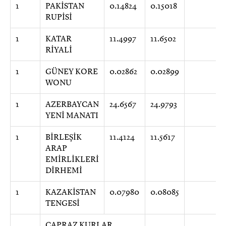
1
PAKİSTAN
0.14824
0.15018
RUPİSİ
1
KATAR
11.4997
11.6502
RİYALİ
1
GÜNEY KORE
0.02862
0.02899
WONU
1
AZERBAYCAN
24.6567
24.9793
YENİ MANATI
1
BİRLEŞİK
11.4124
11.5617
ARAP
EMİRLİKLERİ
DİRHEMİ
1
KAZAKİSTAN
0.07980
0.08085
TENGESİ
ÇAPRAZ KURLAR