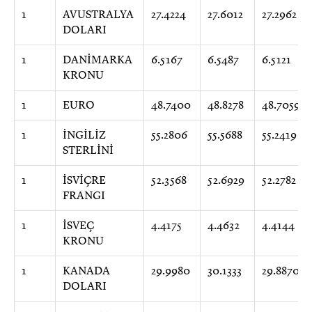
1
AVUSTRALYA
27.4224
27.6012
27.2962
DOLARI
1
DANİMARKA
6.5167
6.5487
6.5121
KRONU
1
EURO
48.7400
48.8278
48.7059
1
İNGİLİZ
55.2806
55.5688
55.2419
STERLİNİ
1
İSVİÇRE
52.3568
52.6929
52.2782
FRANGI
1
İSVEÇ
4.4175
4.4632
4.4144
KRONU
1
KANADA
29.9980
30.1333
29.8870
DOLARI