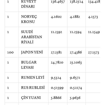
1
KUVEYT
136.4657
138.2514
134.4187
DİNARI
1
NORVEÇ
4.1602
4.1882
4.1573
KRONU
1
SUUDİ
11.2392
11.2594
11.1549
ARABİSTAN
RİYALİ
100
JAPON YENİ
27.2581
27.4386
27.1573
1
BULGAR
24.7820
25.1063
LEVASI
1
RUMEN LEYİ
9.5324
9.6572
1
RUS RUBLESİ
0.51599
0.52274
1
ÇİN YUANI
5.8866
5.9636