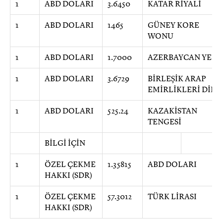
1
ABD DOLARI
3.6450
KATAR RİYALİ
1
ABD DOLARI
1465
GÜNEY KORE
WONU
1
ABD DOLARI
1.7000
AZERBAYCAN YENİ
1
ABD DOLARI
3.6729
BİRLEŞİK ARAP
EMİRLİKLERİ DİR
1
ABD DOLARI
525.24
KAZAKİSTAN
TENGESİ
BİLGİ İÇİN
1
ÖZEL ÇEKME
1.35815
ABD DOLARI
HAKKI (SDR)
1
ÖZEL ÇEKME
57.3012
TÜRK LİRASI
HAKKI (SDR)