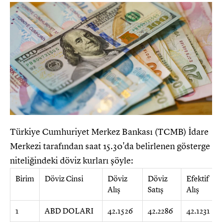
Türkiye Cumhuriyet Merkez Bankası (TCMB) İdare
Merkezi tarafından saat 15.30'da belirlenen gösterge
niteliğindeki döviz kurları şöyle:
Birim
Döviz Cinsi
Döviz
Döviz
Efektif
Alış
Satış
Alış
1
ABD DOLARI
42.1526
42.2286
42.1231