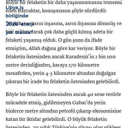
Böyle bir felaketin bir daha yaşanmamasını temenni
eden Bayraktar, konuşmasını şöyle sürdürdü:
"Hakikaten asrın inşasına, asrın ihyasına dönmüş ve
bizi millet olarak çok daha güçlü kılmış adeta bir
felaketi yaşamış olduk. O gün şunu da ifade
etmiştim, Allah dağına göre kar veriyor. Böyle bir
felaketin üstesinden ancak Karadeniz'in 2 bin 100
metre derinliğinden, karaya 170 kilometre
mesafeden, yerin 4-5 kilometre altından doğalgaz
çıkaran bir irade bu felaketin üstesinden gelebilirdi.
Böyle bir felaketin üstesinden ancak 40 sene terörle
mücadele etmiş, gidilemeyen Gabar'da yerin
binlerce metre altından petrolü çıkarıp ekonomisine
katan bir iktidar gelebilirdi. O büyük felaketin
üstesinden, 70 yıllık Türkiye'nin rüyası olan nükleer