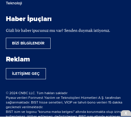
Teknoloji
Haber İpuçları
Gizli bir haber ipucunuz mu var? Senden duymak istiyoruz.
BİZİ BİLGİLENDİR
Reklam
İLETİŞİME GEÇ
© 2024 CNBC LLC. Tüm hakları sakladır
Piyasa verileri Forinvest Yazılım ve Teknolojileri Hizmetleri A.Ş. tarafından
sağlanmaktadır. BIST hisse senetleri, VİOP ve tahvil-bono verileri 15 dakika
gecikmeli verilmektedir.
BIST isim ve logosu "koruma marka belgesi" altında korunmakta olup izinsiz
X
kullanılamaz, iktibas edilemez, değiştirilemez. BIST ismi altında açıklanan
tüm bilgilerin telif hakları tamamen BIST'e ait olup, tekrar yayınlanamaz.