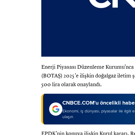
Enerji Piyasası Düzenleme Kurumu'nca (
(BOTAŞ) 2025'e ilişkin doğalgaz iletim ş
500 lira olarak onaylandı.
CNBCE.COM'u öncelikli haber
Ekonomi, iş dünyası, piyasalar ile ilgili
ulaşın.
EPDK'nin konuya ilişkin Kurul kararı, R