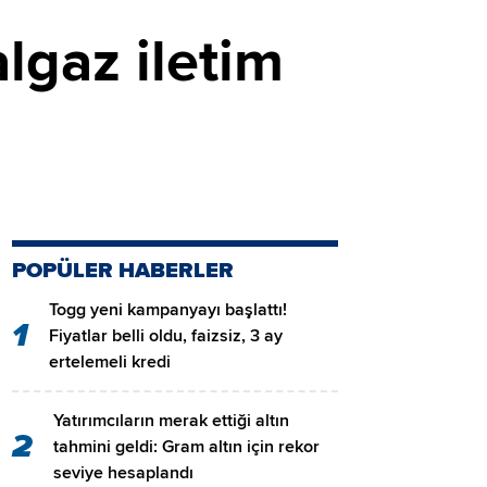
gaz iletim
POPÜLER HABERLER
Togg yeni kampanyayı başlattı!
1
Fiyatlar belli oldu, faizsiz, 3 ay
ertelemeli kredi
Yatırımcıların merak ettiği altın
2
tahmini geldi: Gram altın için rekor
seviye hesaplandı