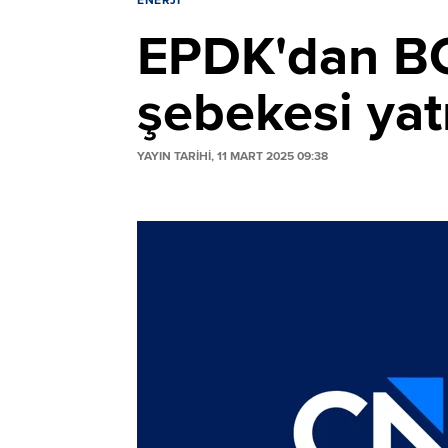
ENERJI
EPDK'dan BO
şebekesi yat
YAYIN TARİHİ, 11 MART 2025 09:38