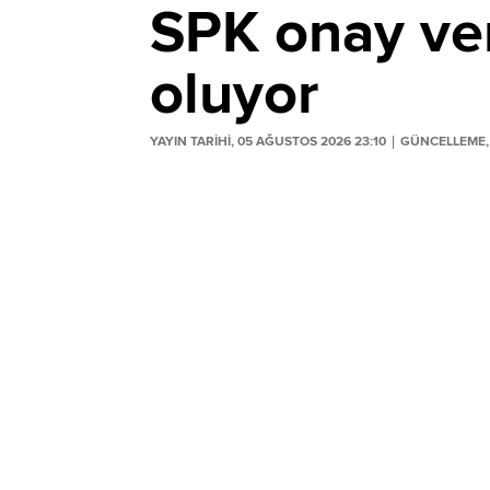
SPK onay ver
oluyor
YAYIN TARİHİ, 05 AĞUSTOS 2026 23:10
GÜNCELLEME, 
Sermaye Piyasası Kurulu'nun (SPK) 5 Ağ
bültenden yeni halka arz onayı kararları ç