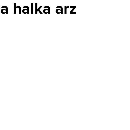
a halka arz
İsrail-Lübnan görüşmelerinde