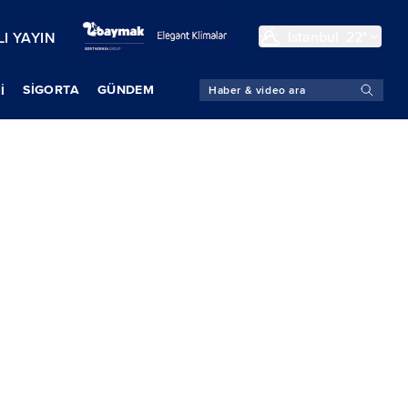
İstanbul
22°
I YAYIN
SIGORTA
GÜNDEM
İ