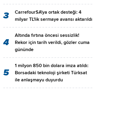
CarrefourSA'ya ortak desteği: 4
3
milyar TL'lik sermaye avansı aktarıldı
Altında fırtına öncesi sessizlik!
4
Rekor için tarih verildi, gözler cuma
gününde
1 milyon 850 bin dolara imza atıldı:
5
Borsadaki teknoloji şirketi Türksat
ile anlaşmayu duyurdu