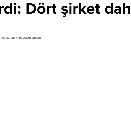
di: Dört şirket dah
06 AĞUSTOS 2026 00:38
PAYLAŞ
ustos 2026 tarihinde yayımladığı 2026/49 numaralı
ıktı.