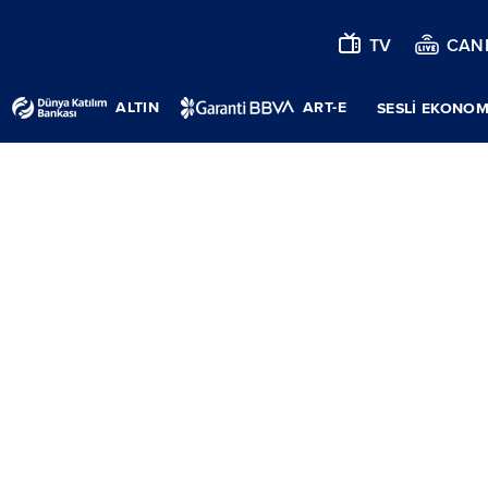
TV
CANL
ALTIN
ART-E
SESLİ EKONOM