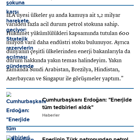
IEA üyesi ülkeler şu anda kamuya ait 1,2 milyar
varilden fazla acil durum petrol stokuna sahip.
Hükümet yükümlülükleri kapsamında tutulan 600
milyon varil daha endüstri stoku bulunuyor. Ayrıca
dünyanın çeşitli ülkelerinden enerji bakanlarıyla da
durum hakkında yakın temas halindeyim. Yakın
zamanda Suudi Arabistan, Brezilya, Hindistan,
Azerbaycan ve Singapur ile görüşmeler yaptım."
Cumhurbaşkanı Erdoğan: "Enerjide
tüm tedbirleri aldık"
Haberler
Enerjinin Türk patronundan petrol