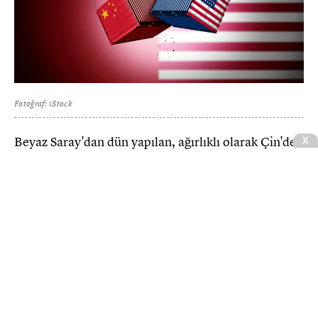
Fotoğraf: iStock
Beyaz Saray'dan dün yapılan, ağırlıklı olarak Çin'de
X
üretilen ve çiplerde ve güneş panellerinde kullanılan
bir hammedde olan polisilikondan üretilen ürünler
bir dizi taban fiyat uygulamaları ve %15'lik bir
gümrük tarifesinin uygulanacağı belirtildi.
CNBCE.COM'u öncelikli haber kaynağınız
olarak ekleyin
+
Ekle