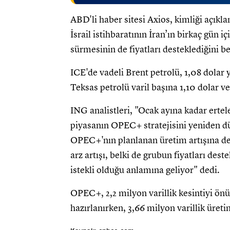
ABD'li haber sitesi Axios, kimliği açıkl
İsrail istihbaratının İran’ın birkaç gün i
sürmesinin de fiyatları desteklediğini bel
ICE'de vadeli Brent petrolü, 1,08 dolar 
Teksas petrolü varil başına 1,10 dolar v
ING analistleri, "Ocak ayına kadar erte
piyasanın OPEC+ stratejisini yeniden 
OPEC+'nın planlanan üretim artışına dev
arz artışı, belki de grubun fiyatları d
istekli olduğu anlamına geliyor" dedi.
OPEC+, 2,2 milyon varillik kesintiyi ö
hazırlanırken, 3,66 milyon varillik üret