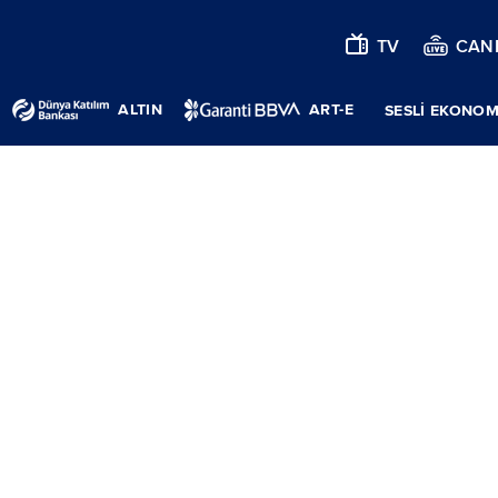
TV
CANL
ALTIN
ART-E
SESLİ EKONOM