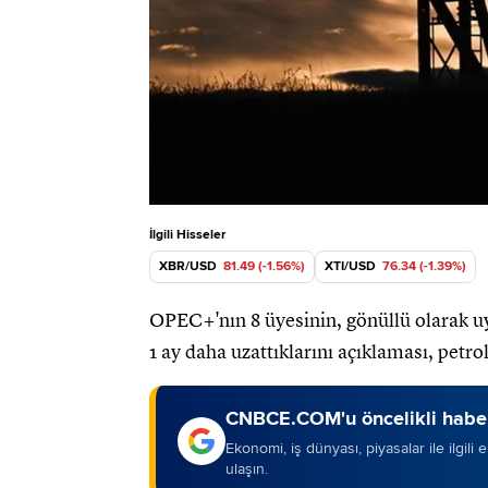
İlgili Hisseler
XBR/USD
81.49 (-1.56%)
XTI/USD
76.34 (-1.39%)
OPEC+'nın 8 üyesinin, gönüllü olarak uyg
1 ay daha uzattıklarını açıklaması, petrol 
CNBCE.COM'u öncelikli haber
Ekonomi, iş dünyası, piyasalar ile ilgili
ulaşın.