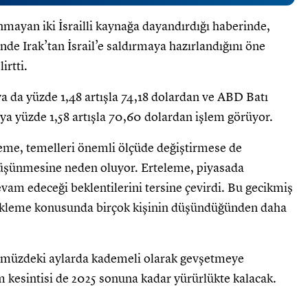
anmayan iki İsrailli kaynağa dayandırdığı haberinde,
çinde Irak’tan İsrail’e saldırmaya hazırlandığını öne
irtti.
ya da yüzde 1,48 artışla 74,18 dolardan ve ABD Batı
eya yüzde 1,58 artışla 70,60 dolardan işlem görüyor.
leme, temelleri önemli ölçüde değiştirmese de
düşünmesine neden oluyor. Erteleme, piyasada
am edeceği beklentilerini tersine çevirdi. Bu gecikmiş
estekleme konusunda birçok kişinin düşündüğünden daha
nümüzdeki aylarda kademeli olarak gevşetmeye
im kesintisi de 2025 sonuna kadar yürürlükte kalacak.