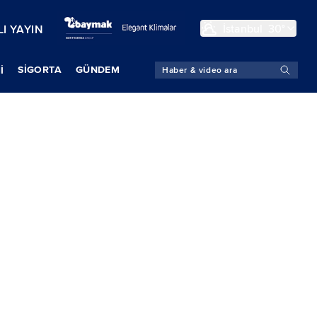
İstanbul
30°
I YAYIN
SIGORTA
GÜNDEM
İ