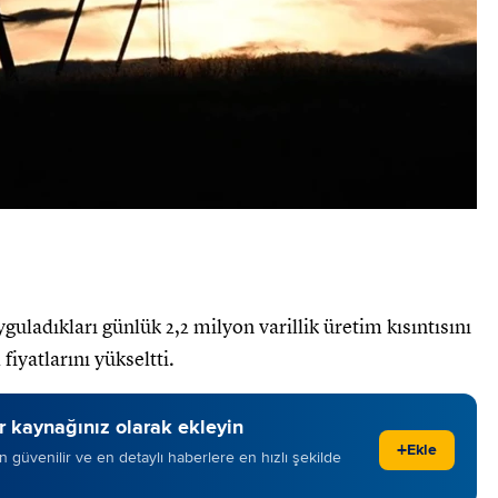
uladıkları günlük 2,2 milyon varillik üretim kısıntısını
fiyatlarını yükseltti.
 kaynağınız olarak ekleyin
+
Ekle
 en güvenilir ve en detaylı haberlere en hızlı şekilde