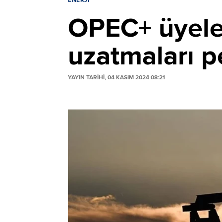
ENERJI
OPEC+ üyeler
uzatmaları pe
YAYIN TARİHİ, 04 KASIM 2024 08:21