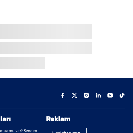
ları
Reklam
cunuz mu var? Senden