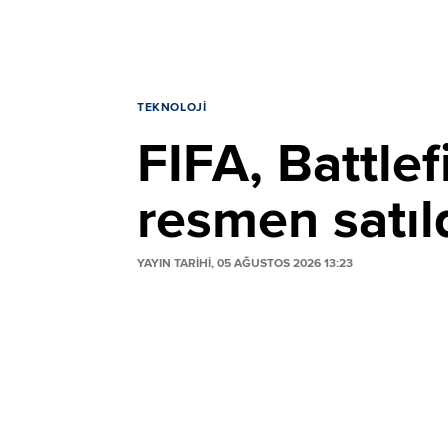
TEKNOLOJI
FIFA, Battlef
resmen satıl
YAYIN TARİHİ, 05 AĞUSTOS 2026 13:23
Electronic Arts için yeni dönem resmen ba
işleminin tamamlanmasıyla FIFA, Battlefi
şirket statüsüne geçti.