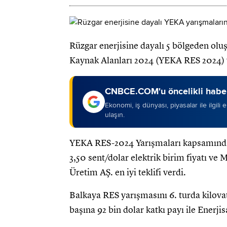
Rüzgar enerjisine dayalı 5 bölgeden olu
Kaynak Alanları 2024 (YEKA RES 2024) y
CNBCE.COM'u öncelikli haber
Ekonomi, iş dünyası, piyasalar ile ilgili
ulaşın.
YEKA RES-2024 Yarışmaları kapsamında 
3,50 sent/dolar elektrik birim fiyatı ve 
Üretim AŞ. en iyi teklifi verdi.
Balkaya RES yarışmasını 6. turda kilovat
başına 92 bin dolar katkı payı ile Enerjisa