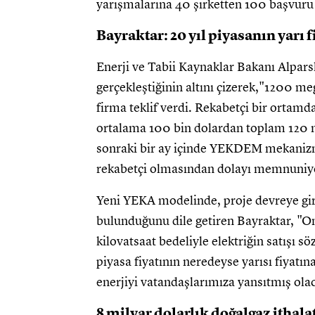
yarışmalarına 40 şirketten 100 başvuru 
Bayraktar: 20 yıl piyasanın yarı f
Enerji ve Tabii Kaynaklar Bakanı Alpars
gerçekleştiğinin altını çizerek,"1200 meg
firma teklif verdi. Rekabetçi bir orta
ortalama 100 bin dolardan toplam 120 m
sonraki bir ay içinde YEKDEM mekanizma
rekabetçi olmasından dolayı memnuniy
Yeni YEKA modelinde, proje devreye gir
bulunduğunu dile getiren Bayraktar, "On
kilovatsaat bedeliyle elektriğin satışı s
piyasa fiyatının neredeyse yarısı fiyatın
enerjiyi vatandaşlarımıza yansıtmış ola
8 milyar dolarlık doğalgaz ithal