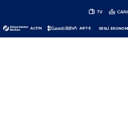
TV
CANL
ALTIN
ART-E
SESLİ EKONOM