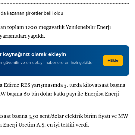
şan toplam 1200 megavatlık Yenilenebilir Enerji
arışmaları yapıldı.
 kaynağınız olarak ekleyin
+
Ekle
 en güvenilir ve en detaylı haberlere en hızlı şekilde
Edirne RES yarışmasında 5. turda kilovatsaat başına
MW başına 60 bin dolar katkı payı ile Enerjisa Enerji
saat başına 3,50 sent/dolar elektrik birim fiyatı ve MW
 Enerji Üretim A.Ş. en iyi teklifi verdi.