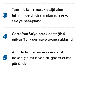
Yatırımcıların merak ettiği altın
3
tahmini geldi: Gram altın için rekor
seviye hesaplandı
CarrefourSA'ya ortak desteği: 4
4
milyar TL'lik sermaye avansı aktarıldı
Altında fırtına öncesi sessizlik!
5
Rekor için tarih verildi, gözler cuma
gününde