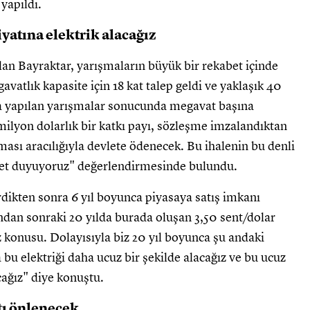
yapıldı.
iyatına elektrik alacağız
lan Bayraktar, yarışmaların büyük bir rekabet içinde
avatlık kapasite için 18 kat talep geldi ve yaklaşık 40
mda yapılan yarışmalar sonucunda megavat başına
ilyon dolarlık bir katkı payı, sözleşme imzalandıktan
sı aracılığıyla devlete ödenecek. Bu ihalenin bu denli
et duyuyoruz" değerlendirmesinde bulundu.
dikten sonra 6 yıl boyunca piyasaya satış imkanı
dan sonraki 20 yılda burada oluşan 3,50 sent/dolar
öz konusu. Dolayısıyla biz 20 yıl boyunca şu andaki
a bu elektriği daha ucuz bir şekilde alacağız ve bu ucuz
cağız" diye konuştu.
atı önlenecek