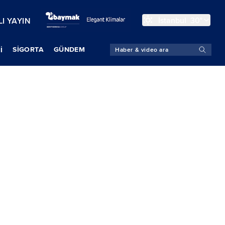
İstanbul
30°
I YAYIN
SIGORTA
GÜNDEM
İ