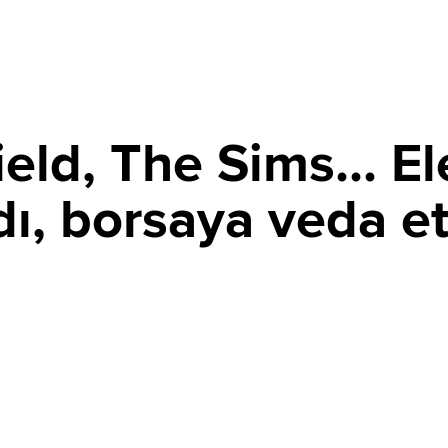
ield, The Sims... El
dı, borsaya veda et
PAYLAŞ
şladı. Yaklaşık 55 milyar dolarlık dev satın alma
eld ve The Sims'in sahibi EA, Nasdaq'tan ayrıldı ve özel