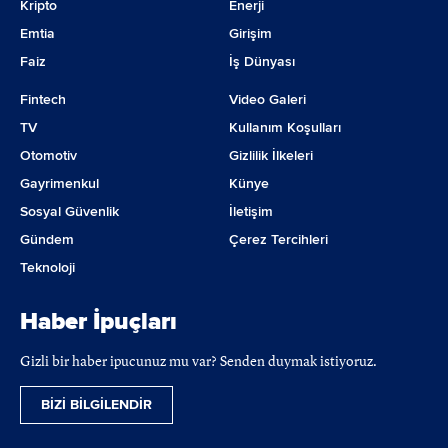
Kripto
Enerji
Emtia
Girişim
Faiz
İş Dünyası
Fintech
Video Galeri
TV
Kullanım Koşulları
Otomotiv
Gizlilik İlkeleri
Gayrimenkul
Künye
Sosyal Güvenlik
İletişim
Gündem
Çerez Tercihleri
Teknoloji
Haber İpuçları
Gizli bir haber ipucunuz mu var? Senden duymak istiyoruz.
BİZİ BİLGİLENDİR