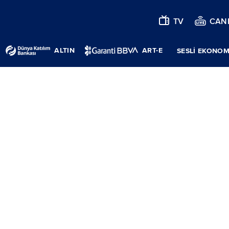
TV
CANL
ALTIN
ART-E
SESLİ EKONOM