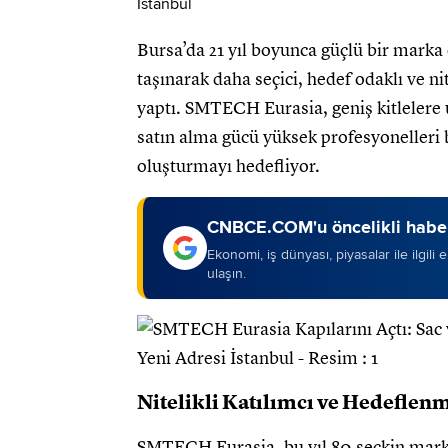
Bursa’da 21 yıl boyunca güçlü bir marka 
taşınarak daha seçici, hedef odaklı ve nit
yaptı. SMTECH Eurasia, geniş kitlelere 
satın alma gücü yüksek profesyonelleri b
oluşturmayı hedefliyor.
CNBCE.COM'u öncelikli haber
Ekonomi, iş dünyası, piyasalar ile ilgili
ulaşın.
Nitelikli Katılımcı ve Hedeflenm
SMTECH Eurasia, bu yıl 80 seçkin markay