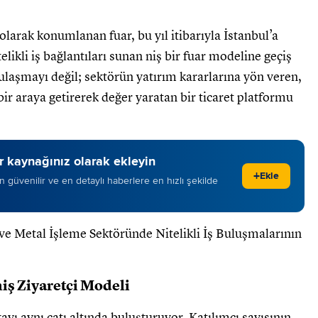
olarak konumlanan fuar, bu yıl itibarıyla İstanbul’a
elikli iş bağlantıları sunan niş bir fuar modeline geçiş
ulaşmayı değil; sektörün yatırım kararlarına yön veren,
ir araya getirerek değer yaratan bir ticaret platformu
 kaynağınız olarak ekleyin
+
Ekle
 en güvenilir ve en detaylı haberlere en hızlı şekilde
iş Ziyaretçi Modeli
ı aynı çatı altında buluşturuyor. Katılımcı sayısının