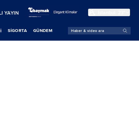
İstanbul
23°
I YAYIN
SIGORTA
GÜNDEM
İ