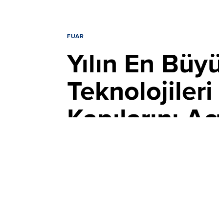
FUAR
Yılın En Büy
Teknolojile
Kapılarını Açt
YAYIN TARİHİ, 08 EKIM 2025 16:51
GÜNCELLEME, 14 EK
Takım tezgahları ve imalat teknolojileri
MAKTEK Konya Fuarı, üçüncü kez kapıların
teknolojileri bir araya getiren fuar, 11 E