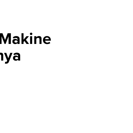
 Makine
nya