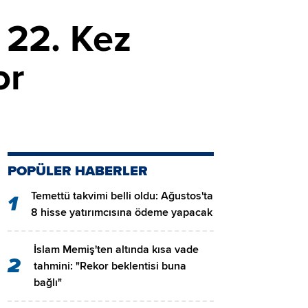
ı 22. Kez
or
POPÜLER HABERLER
Temettü takvimi belli oldu: Ağustos'ta
1
8 hisse yatırımcısına ödeme yapacak
İslam Memiş'ten altında kısa vade
2
tahmini: "Rekor beklentisi buna
bağlı"