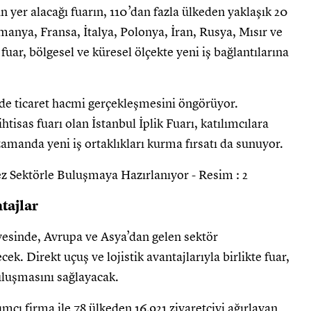
n yer alacağı fuarın, 110’dan fazla ülkeden yaklaşık 20
lmanya, Fransa, İtalya, Polonya, İran, Rusya, Mısır ve
fuar, bölgesel ve küresel ölçekte yeni iş bağlantılarına
nde ticaret hacmi gerçekleşmesini öngörüyor.
ihtisas fuarı olan İstanbul İplik Fuarı, katılımcılara
zamanda yeni iş ortaklıkları kurma fırsatı da sunuyor.
tajlar
yesinde, Avrupa ve Asya’dan gelen sektör
cek. Direkt uçuş ve lojistik avantajlarıyla birlikte fuar,
 buluşmasını sağlayacak.
lımcı firma ile 78 ülkeden 16.921 ziyaretçiyi ağırlayan