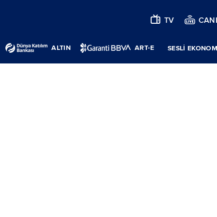
TV
CANL
ALTIN
ART-E
SESLİ EKONOM