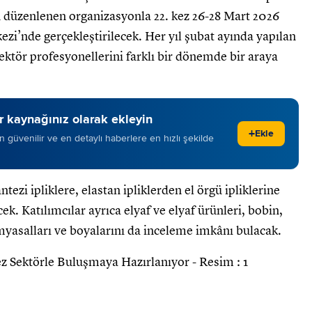
n düzenlenen organizasyonla 22. kez 26-28 Mart 2026
zi’nde gerçekleştirilecek. Her yıl şubat ayında yapılan
ektör profesyonellerini farklı bir dönemde bir araya
 kaynağınız olarak ekleyin
+
Ekle
 en güvenilir ve en detaylı haberlere en hızlı şekilde
tezi ipliklere, elastan ipliklerden el örgü ipliklerine
ek. Katılımcılar ayrıca elyaf ve elyaf ürünleri, bobin,
imyasalları ve boyalarını da inceleme imkânı bulacak.