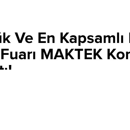
ük Ve En Kapsamlı
ri Fuarı MAKTEK Ko
ı!
IM 2025 11:06
PAYLAŞ
 sektörünün Anadolu’daki en büyük buluşması olan
ı açtı. Sektörün önde gelen firmalarını ve en yeni
kim’e kadar Konya’da ziyaretçilerini ağırlayacak.