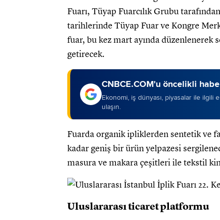
Fuarı, Tüyap Fuarcılık Grubu tarafında
tarihlerinde Tüyap Fuar ve Kongre Merke
fuar, bu kez mart ayında düzenlenerek s
getirecek.
CNBCE.COM'u öncelikli haber
Ekonomi, iş dünyası, piyasalar ile ilgili
ulaşın.
Fuarda organik ipliklerden sentetik ve fan
kadar geniş bir ürün yelpazesi sergilenec
masura ve makara çeşitleri ile tekstil k
Uluslararası ticaret platformu