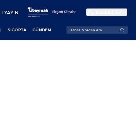
İstanbul
23°
I YAYIN
SIGORTA
GÜNDEM
İ