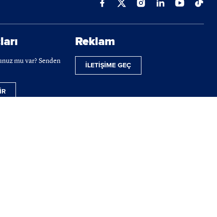
ları
Reklam
cunuz mu var? Senden
İLETİŞİME GEÇ
İR
ilmektedir.
 telif hakları tamamen BIST'e ait olup, tekrar yayınlanamaz.
powered by
bilginpro