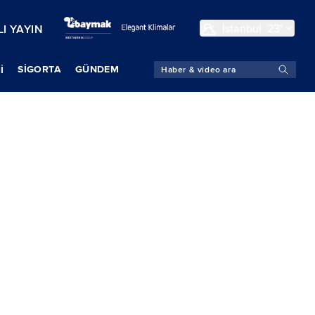
İstanbul
23°
I YAYIN
SIGORTA
GÜNDEM
İ