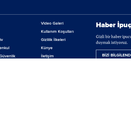
Video Galeri
Haber İpuç
Kullanım Koşulları
Gizli bir haber ipu
iv
Gizlilik İlkeleri
duymak istiyoruz.
enkul
Künye
BİZİ BİLGİLEND
Güvenlik
İletişim
m
Çerez Tercihleri
ji
lanmaktadır. BIST hisse senetleri, VİOP ve tahvil-bono verileri 15 dakika gecikmeli ver
nılamaz, iktibas edilemez, değiştirilemez. BIST ismi altında açıklanan tüm bilgilerin