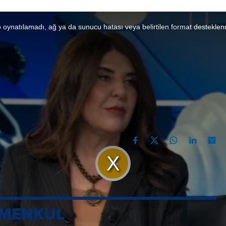
 oynatılamadı, ağ ya da sunucu hatası veya belirtilen format desteklen
de yeni dönem:
küresel yatırım
PAYLAŞ
dan; Türkiye’nin gayrimenkul ve inşaat sektöründeki
Videoyu
kileri ve yatırım fırsatları ele alındı.
Oynat
İMENKUL