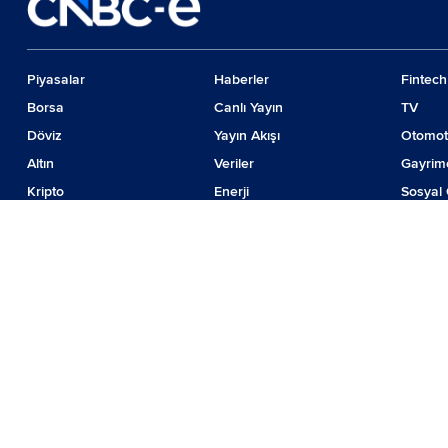
Piyasalar
Haberler
Fintech
Borsa
Canlı Yayın
TV
Döviz
Yayın Akışı
Otomot
Altın
Veriler
Gayrim
Kripto
Enerji
Sosyal 
Emtia
Girişim
Günde
Faiz
İş Dünyası
Teknolo
© 2024 CNBC LLC. Tüm hakları sakladır
Piyasa verileri Forinvest Yazılım ve Teknolojileri Hizmetleri A.Ş. tarafından sağ
BIST isim ve logosu "koruma marka belgesi" altında korunmakta olup izinsiz kulla