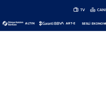
TV
CANL
ALTIN
ART-E
SESLİ EKONOM