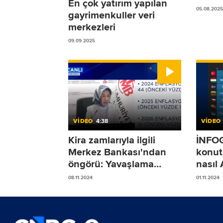
En çok yatırım yapılan
05.08.2025
gayrimenkuller veri
merkezleri
09.09.2025
VİDEO
4:38
VİDEO
Kira zamlarıyla ilgili
İNFOG
Merkez Bankası'ndan
konut 
öngörü: Yavaşlama
nasıl 
sürecek
(2014
08.11.2024
01.11.2024