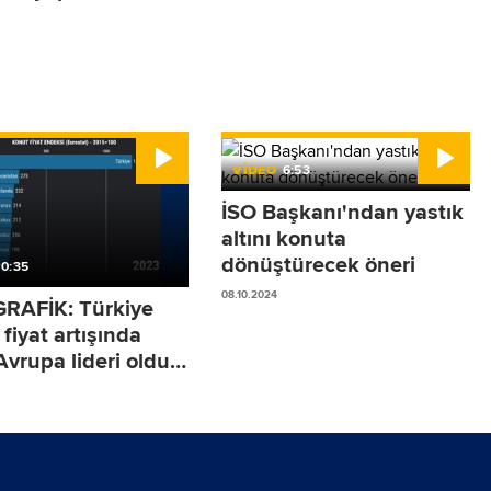
VİDEO
6:53
İSO Başkanı'ndan yastık
altını konuta
dönüştürecek öneri
0:35
08.10.2024
RAFİK: Türkiye
fiyat artışında
Avrupa lideri oldu?
-2023)