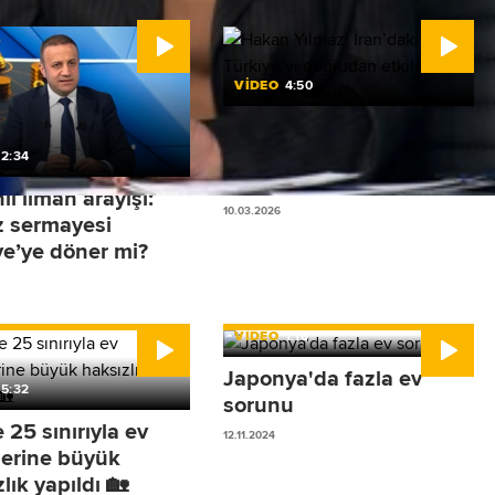
VİDEO
4:50
Hakan Yılmaz: İran’daki
savaş Türkiye’yi
2:34
doğrudan etkileyecek
i liman arayışı:
sonuçlara sahip
10.03.2026
z sermayesi
ye’ye döner mi?
VİDEO
1:16
Japonya'da fazla ev
5:32
sorunu
25 sınırıyla ev
12.11.2024
lerine büyük
lık yapıldı 🏡